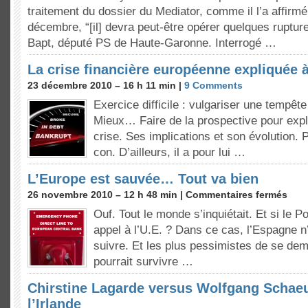
traitement du dossier du Mediator, comme il l’a affirm
décembre, “[il] devra peut-être opérer quelques ruptu
Bapt, député PS de Haute-Garonne. Interrogé …
La crise financière européenne expliquée 
23 décembre 2010 – 16 h 11 min |
9 Comments
Exercice difficile : vulgariser une tempête
Mieux… Faire de la prospective pour expli
crise. Ses implications et son évolution. P
con. D’ailleurs, il a pour lui …
L’Europe est sauvée… Tout va bien
26 novembre 2010 – 12 h 48 min |
Commentaires fermés
Ouf. Tout le monde s’inquiétait. Et si le Po
appel à l’U.E. ? Dans ce cas, l’Espagne n’
suivre. Et les plus pessimistes de se dem
pourrait survivre …
Chirstine Lagarde versus Wolfgang Schaeub
l’Irlande