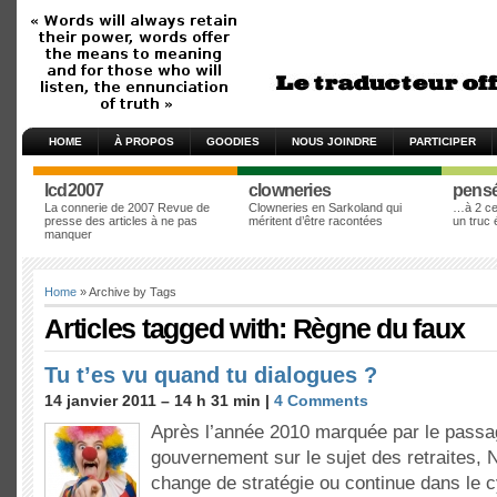
HOME
À PROPOS
GOODIES
NOUS JOINDRE
PARTICIPER
lcd2007
clowneries
pens
La connerie de 2007 Revue de
Clowneries en Sarkoland qui
…à 2 cen
presse des articles à ne pas
méritent d’être racontées
un truc
manquer
Home
» Archive by Tags
Articles tagged with: Règne du faux
Tu t’es vu quand tu dialogues ?
14 janvier 2011 – 14 h 31 min |
4 Comments
Après l’année 2010 marquée par le passa
gouvernement sur le sujet des retraites, 
change de stratégie ou continue dans le 