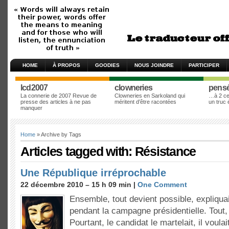
HOME
À PROPOS
GOODIES
NOUS JOINDRE
PARTICIPER
lcd2007
clowneries
pens
La connerie de 2007 Revue de
Clowneries en Sarkoland qui
…à 2 cen
presse des articles à ne pas
méritent d’être racontées
un truc
manquer
Home
» Archive by Tags
Articles tagged with: Résistance
Une République irréprochable
22 décembre 2010 – 15 h 09 min |
One Comment
Ensemble, tout devient possible, expliqua
pendant la campagne présidentielle. Tout,
Pourtant, le candidat le martelait, il voula