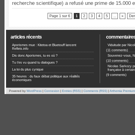
recherche scientifique) a refusé une prime de 15.000
Page 1 sur 6
1
2
3
4
5
...
»
Der
articles récents
commentaire
Aporismes mue : Kitetoa et Bluetouff lancent
Viduitude par Nico
Reflets.info
(11 comments)
Dis donc Aporismes, tu es où ?
Souvenez-vous, Ni
(10 comments)
Tu t’es vu quand tu dialogues ?
Nicolas Sarkozy pro
La loi du plus cynique
française à certain
(9 comments)
35 heures : du faux débat politique aux réalités
économiques
Powered by
WordPress
|
Connexion
|
Entries (RSS)
|
Comments (RSS)
|
Arthemia Premium