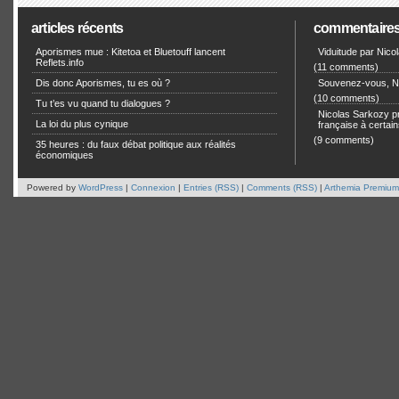
articles récents
commentaire
Aporismes mue : Kitetoa et Bluetouff lancent
Viduitude par Nico
Reflets.info
(11 comments)
Dis donc Aporismes, tu es où ?
Souvenez-vous, Ni
(10 comments)
Tu t’es vu quand tu dialogues ?
Nicolas Sarkozy pro
La loi du plus cynique
française à certain
(9 comments)
35 heures : du faux débat politique aux réalités
économiques
Powered by
WordPress
|
Connexion
|
Entries (RSS)
|
Comments (RSS)
|
Arthemia Premium