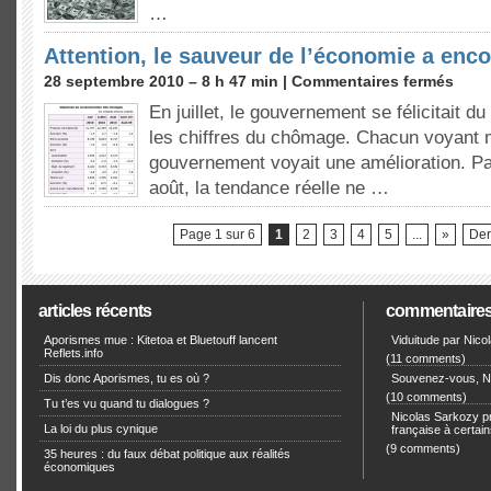
…
Attention, le sauveur de l’économie a enco
28 septembre 2010 – 8 h 47 min |
Commentaires fermés
En juillet, le gouvernement se félicitait du r
les chiffres du chômage. Chacun voyant mi
gouvernement voyait une amélioration. P
août, la tendance réelle ne …
Page 1 sur 6
1
2
3
4
5
...
»
Der
articles récents
commentaire
Aporismes mue : Kitetoa et Bluetouff lancent
Viduitude par Nico
Reflets.info
(11 comments)
Dis donc Aporismes, tu es où ?
Souvenez-vous, Ni
(10 comments)
Tu t’es vu quand tu dialogues ?
Nicolas Sarkozy pro
La loi du plus cynique
française à certain
(9 comments)
35 heures : du faux débat politique aux réalités
économiques