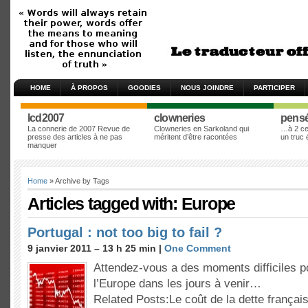
HOME
À PROPOS
GOODIES
NOUS JOINDRE
PARTICIPER
lcd2007
clowneries
pens
La connerie de 2007 Revue de
Clowneries en Sarkoland qui
…à 2 cen
presse des articles à ne pas
méritent d’être racontées
un truc
manquer
Home
» Archive by Tags
Articles tagged with: Europe
Portugal : not too big to fail ?
9 janvier 2011 – 13 h 25 min |
One Comment
Attendez-vous a des moments difficiles po
l’Europe dans les jours à venir…
Related Posts:Le coût de la dette franç