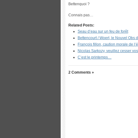
Bettenquoi ?
Connais pas…
Related Posts:
Seau d’eau sur un feu de forêt
Bettencourt / Woert, le Nouvel Obs d
François fillon, caution morale de l
Nicolas Sarkozy, veuillez cesser vo
C’est le printemps…
2 Comments »