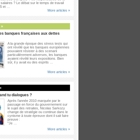
salaires ? Le débat sur le temps de travail
PS et …
More articles »
 »
es banques françaises aux dettes
A la grande époque des stress tests qui
ont révélé que les banques européennes
pouvaient résister à des scenarii
particulièrement adverses, les banques
avaient révélé leurs expositions. Bien
sûr, il y avait eu des esprits …
More articles »
»
uand tu dialogues ?
Après l’année 2010 marquée par le
passage en force du gouvernement sur
le sujet des retraites, Nicolas Sarkozy
change de stratégie ou continue dans le
cynisme à toute épreuve dont il sait faire
preuve :
“Je …
More articles »