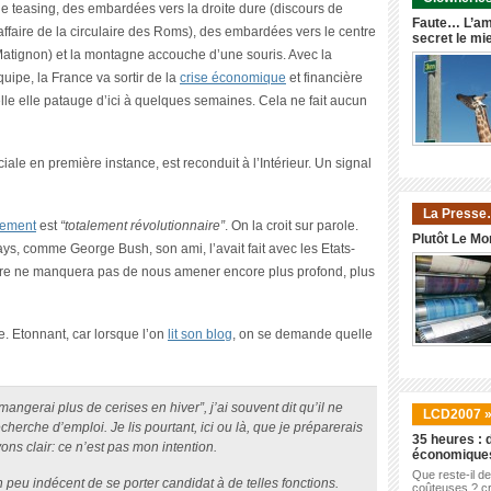
e teasing, des embardées vers la droite dure (discours de
Faute… L’am
ffaire de la circulaire des Roms), des embardées vers le centre
secret le mi
Matignon) et la montagne accouche d’une souris. Avec la
uipe, la France va sortir de la
crise économique
et financière
lle elle patauge d’ici à quelques semaines. Cela ne fait aucun
ale en première instance, est reconduit à l’Intérieur. Un signal
La Presse
nement
est
“totalement révolutionnaire”
. On la croit sur parole.
Plutôt Le Mo
ys, comme George Bush, son ami, l’avait fait avec les Etats-
aire ne manquera pas de nous amener encore plus profond, plus
e. Etonnant, car lorsque l’on
lit son blog
, on se demande quelle
angerai plus de cerises en hiver”, j’ai souvent dit qu’il ne
LCD2007 
herche d’emploi. Je lis pourtant, ici ou là, que je préparerais
35 heures : d
ns clair: ce n’est pas mon intention.
économique
Que reste-il d
 un peu indécent de se porter candidat à de telles fonctions.
coûteuses ? cr