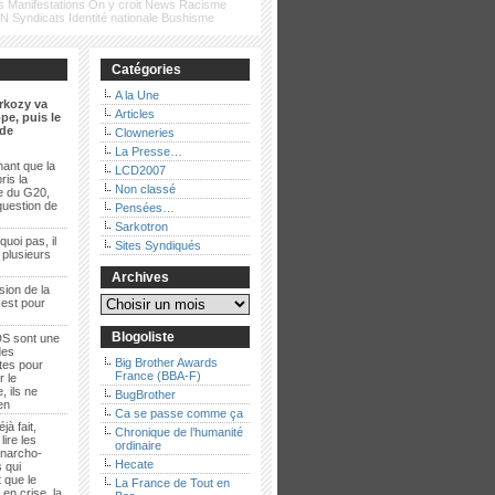
s
Manifestations
On y croit
News
Racisme
FN
Syndicats
Identité nationale
Bushisme
Catégories
A la Une
rkozy va
Articles
pe, puis le
de
Clowneries
La Presse…
ant que la
LCD2007
ris la
Non classé
e du G20,
question de
Pensées…
Sarkotron
quoi pas, il
Sites Syndiqués
t plusieurs
Archives
sion de la
 est pour
Blogoliste
S sont une
des
Big Brother Awards
es pour
France (BBA-F)
r le
, ils ne
BugBrother
ien
Ca se passe comme ça
jà fait,
Chronique de l’humanité
lire les
ordinaire
anarcho-
Hecate
 qui
 que le
La France de Tout en
en crise, la