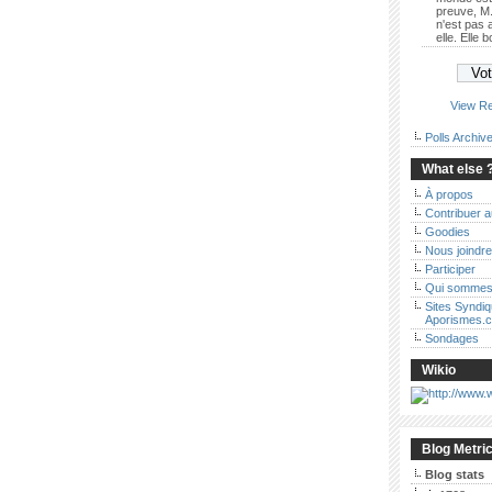
preuve, M.
n'est pas
elle. Elle 
View Re
Polls Archiv
What else 
À propos
Contribuer 
Goodies
Nous joindre
Participer
Qui sommes
Sites Syndi
Aporismes.
Sondages
Wikio
Blog Metri
Blog stats