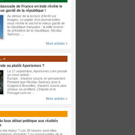
bassade de France en Inde révèle le
eux gardé de la république !
Au détour de la lecture d’Arrêt sur
Images, ce papier d’un journal indien
nous révèle le secret le mieux gardé de
la république française : la taille exacte
du président de la république, Nicolas
Sarkozy …
More articles »
… »
nde ou plutôt Aporismes ?
Le 17 septembre, Aporismes.com postait
un court article :
Europe : d’autres soucis en perspective
Pendant que Nicolas Sarkozy joue à
Guignol à Bruxelles, d’autres soucis plus
sérieux se profilent. L’Irlande et le
Portugal sont en …
More articles »
»
u faux débat politique aux réalités
s
es lois Aubry ? Les 35 heures sont-elles
éatrices d’emplois ? ou responsables de la