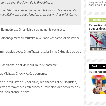
stagnation des 
artient au seul Président de la République.
est-il clos au 
s Bordelais, à exercer pleinement la fonction de maire qu’ils
ompatibilité entre cette fonction et un poste ministériel. On ne
Pensées…
Exposition d
souveraines
es Etrangères… On anticipe des moments cocasses.
 l’aménagement du territoire à la Place Vendôme, on va voir ce
rmi les plus dévoués au Travail et à la Santé ? Gueules de bois
e Parlement : c’est MAM qui doit être contente.
Sarkotron 
Tu t’es vu q
tte Michaux-Chevry va être contente.
 de la ministre de l’économie, des finances et de l’industrie,
etites et moyennes entreprises, du tourisme, des services, des
on : son silence a payé.