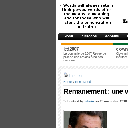
HOME
À PROPOS
GOODIES
lcd2007
clown
La connerie de 2007 Revue de
Clowneri
presse des articles à ne pas
méritent
manquer
Imprimer
Home
»
Non classé
Remaniement : une vr
Submitted by
admin
on 15 novembre 2010 –