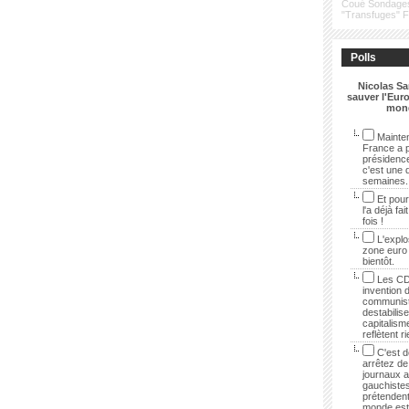
Coué
Sondage
"Transfuges"
Polls
Nicolas Sa
sauver l'Euro
mon
Mainten
France a p
présidenc
c'est une 
semaines.
Et pour
l'a déjà fai
fois !
L'explo
zone euro
bientôt.
Les CD
invention 
communist
destabilise
capitalisme
reflètent r
C'est dé
arrêtez de 
journaux 
gauchistes
prétendent
monde est 