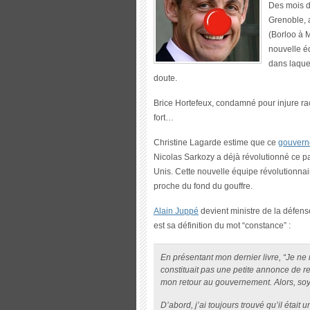
Des mois d
Grenoble, a
(Borloo à 
nouvelle éq
dans laque
doute.
Brice Hortefeux, condamné pour injure raci
fort…
Christine Lagarde estime que ce
gouver
Nicolas Sarkozy a déjà révolutionné ce pa
Unis. Cette nouvelle équipe révolutionn
proche du fond du gouffre.
Alain Juppé
devient ministre de la défens
est sa définition du mot “constance” :
En présentant mon dernier livre, “Je ne m
constituait pas une petite annonce de rec
mon retour au gouvernement. Alors, soyo
D’abord, j’ai toujours trouvé qu’il était