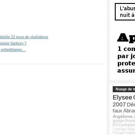
étaille 22 jours de révélations
’équipe Sarkozy ?
s enfantillages…
Nuage de m
Elysee
2007
Dé
faux
Abra
Angélisme
gueule
Prom
PS
Contradic
Copinage
Dépu
Fichage
Législ