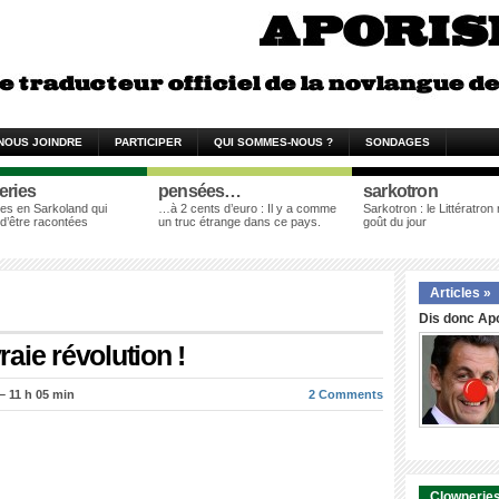
NOUS JOINDRE
PARTICIPER
QUI SOMMES-NOUS ?
SONDAGES
eries
pensées…
sarkotron
es en Sarkoland qui
…à 2 cents d’euro : Il y a comme
Sarkotron : le Littératron
 d’être racontées
un truc étrange dans ce pays.
goût du jour
Articles »
Dis donc Apo
aie révolution !
 11 h 05 min
2 Comments
Clowneries