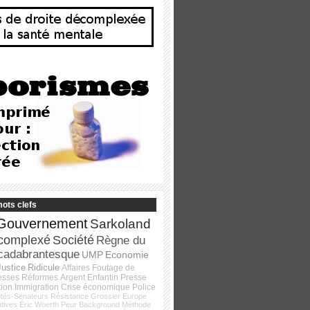
ots clefs
Gouvernement
Sarkoland
complexé
Société
Règne du
cadabrantesque
UMP
Economie
Justice
Ridicule
Affaires
Foutage de
esses
Réformes
Argent
Enfantin
Presse
tion
Immigration
Crise économique
Police
tés-Sénateurs
Résistance
Grossier
Europe
atives
Éric Woerth
Peur
Background
Méthode