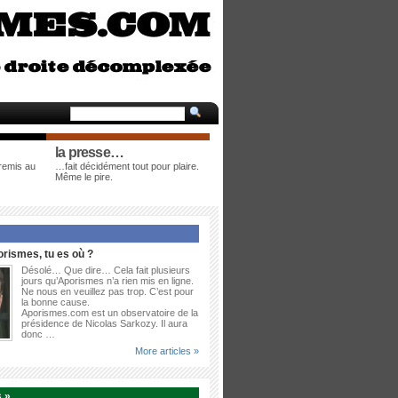
la presse…
 remis au
…fait décidément tout pour plaire.
Même le pire.
rismes, tu es où ?
Désolé… Que dire… Cela fait plusieurs
jours qu’Aporismes n’a rien mis en ligne.
Ne nous en veuillez pas trop. C’est pour
la bonne cause.
Aporismes.com est un observatoire de la
présidence de Nicolas Sarkozy. Il aura
donc …
More articles »
 »