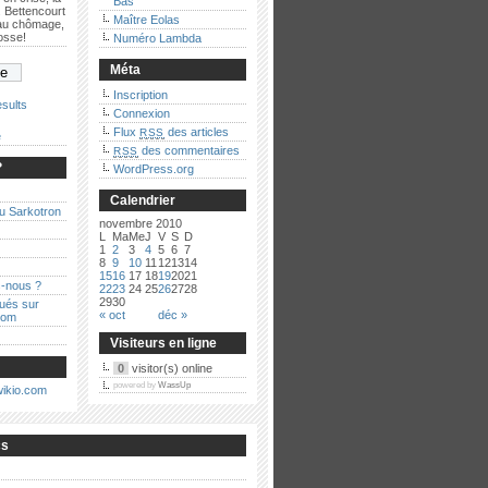
Bas
 Bettencourt
Maître Eolas
 au chômage,
bosse!
Numéro Lambda
Méta
Inscription
sults
Connexion
Flux
des articles
RSS
e
des commentaires
RSS
?
WordPress.org
Calendrier
au Sarkotron
novembre 2010
L
Ma
Me
J
V
S
D
1
2
3
4
5
6
7
8
9
10
11
12
13
14
15
16
17
18
19
20
21
-nous ?
22
23
24
25
26
27
28
29
30
qués sur
« oct
déc »
com
Visiteurs en ligne
0
visitor(s) online
powered by
WassUp
cs