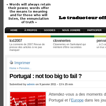
HOME
À PROPOS
GOODIES
NOUS JOINDRE
PARTICIPER
lcd2007
clowneries
pens
La connerie de 2007 Revue de
Clowneries en Sarkoland qui
…à 2 cen
presse des articles à ne pas
méritent d’être racontées
un truc
manquer
Imprimer
Home
»
Pensées...
Portugal : not too big to fail ?
Submitted by
admin
on 9 janvier 2011 – 13 h 25 min
Attendez-vous a des moments dif
Portugal et l’
Europe
dans les jo