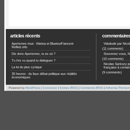
articles récents
commentaire
Aporismes mue : Kitetoa et Bluetouff lancent
Viduitude par Nico
Reflets.info
(11 comments)
Dis donc Aporismes, tu es où ?
Souvenez-vous, Ni
(10 comments)
Tu t’es vu quand tu dialogues ?
Nicolas Sarkozy pro
La loi du plus cynique
française à certain
(9 comments)
35 heures : du faux débat politique aux réalités
économiques
Powered by
WordPress
|
Connexion
|
Entries (RSS)
|
Comments (RSS)
|
Arthemia Premium