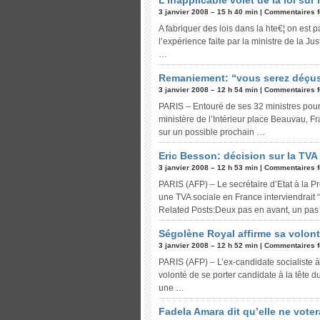
L’inapplicable volet de la loi sur
3 janvier 2008 – 15 h 40 min |
Commentaires 
A fabriquer des lois dans la hte€¦ on est p
l’expérience faite par la ministre de la J
…
Remaniement: “vous serez déçus”
3 janvier 2008 – 12 h 54 min |
Commentaires 
PARIS – Entouré de ses 32 ministres pour
ministère de l’Intérieur place Beauvau, Fra
sur un possible prochain …
Eric Besson: décision sur la TVA
3 janvier 2008 – 12 h 53 min |
Commentaires 
PARIS (AFP) – Le secrétaire d’Etat à la Pr
une TVA sociale en France interviendrait 
Related Posts:Deux pas en avant, un pa
Ségolène Royal affirme sa volont
3 janvier 2008 – 12 h 52 min |
Commentaires 
PARIS (AFP) – L’ex-candidate socialiste à 
volonté de se porter candidate à la tête du
une …
Fadela Amara dit qu’elle ne vote