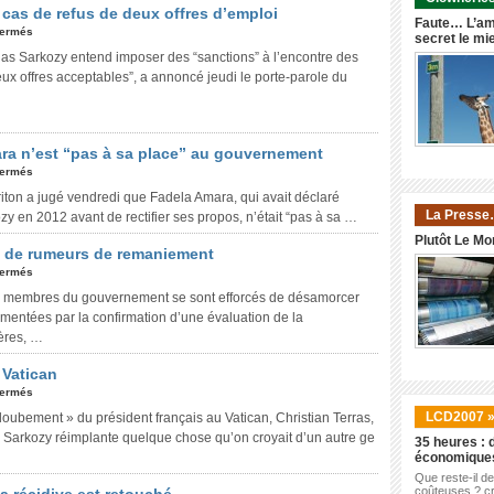
cas de refus de deux offres d’emploi
Faute… L’am
fermés
secret le mi
las Sarkozy entend imposer des “sanctions” à l’encontre des
ux offres acceptables”, a annoncé jeudi le porte-parole du
ra n’est “pas à sa place” au gouvernement
fermés
on a jugé vendredi que Fadela Amara, qui avait déclaré
La Presse
zy en 2012 avant de rectifier ses propos, n’était “pas à sa …
Plutôt Le Mo
d de rumeurs de remaniement
fermés
es membres du gouvernement se sont efforcés de désamorcer
mentées par la confirmation d’une évaluation de la
tères, …
 Vatican
fermés
LCD2007 
oubement » du président français au Vatican, Christian Terras,
« Sarkozy réimplante quelque chose qu’on croyait d’un autre ge
35 heures : d
économique
Que reste-il d
coûteuses ? cr