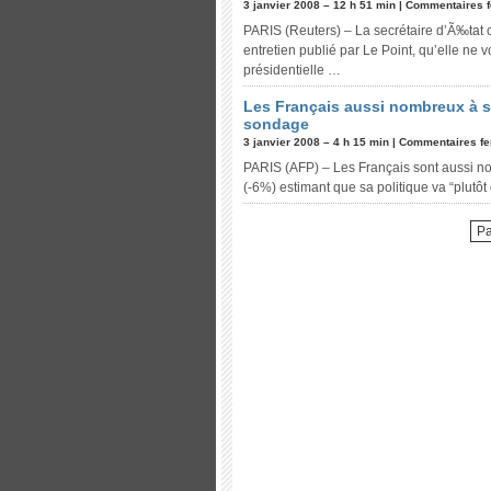
3 janvier 2008 – 12 h 51 min |
Commentaires 
PARIS (Reuters) – La secrétaire d’Ã‰tat ch
entretien publié par Le Point, qu’elle ne 
présidentielle …
Les Français aussi nombreux à so
sondage
3 janvier 2008 – 4 h 15 min |
Commentaires f
PARIS (AFP) – Les Français sont aussi no
(-6%) estimant que sa politique va “plutô
Pa