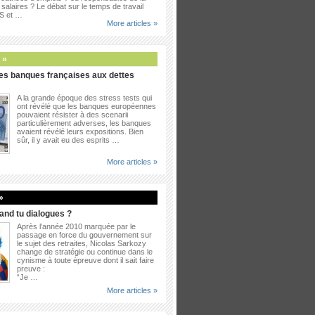
salaires ? Le débat sur le temps de travail
PS et …
More articles »
 »
es banques françaises aux dettes
A la grande époque des stress tests qui
ont révélé que les banques européennes
pouvaient résister à des scenarii
particulièrement adverses, les banques
avaient révélé leurs expositions. Bien
sûr, il y avait eu des esprits …
More articles »
»
uand tu dialogues ?
Après l’année 2010 marquée par le
passage en force du gouvernement sur
le sujet des retraites, Nicolas Sarkozy
change de stratégie ou continue dans le
cynisme à toute épreuve dont il sait faire
preuve :
“Je …
More articles »