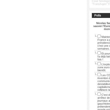
Coué
Sondage
"Transfuges"
Polls
Nicolas Sa
sauver l'Euro
mon
Mainten
France a p
présidenc
c'est une 
semaines.
Et pour
l'a déjà fai
fois !
L'explo
zone euro
bientôt.
Les CD
invention 
communist
destabilise
capitalisme
reflètent r
C'est dé
arrêtez de 
journaux 
gauchistes
prétendent
monde est 