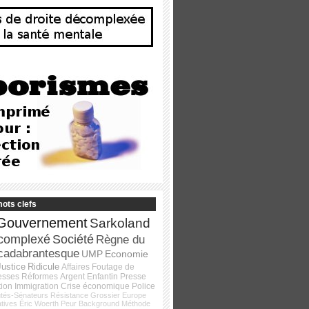
ots clefs
Gouvernement
Sarkoland
complexé
Société
Règne du
cadabrantesque
UMP
Economie
Justice
Ridicule
Affaires
Foutage de
esses
Réformes
Argent
Enfantin
Presse
tion
Immigration
Crise économique
Police
tés-Sénateurs
Résistance
Grossier
Europe
atives
Éric Woerth
Peur
Background
Méthode