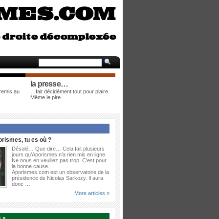
la presse…
 remis au
…fait décidément tout pour plaire.
Même le pire.
rismes, tu es où ?
Désolé… Que dire… Cela fait plusieurs
jours qu’Aporismes n’a rien mis en ligne.
Ne nous en veuillez pas trop. C’est pour
la bonne cause.
Aporismes.com est un observatoire de la
présidence de Nicolas Sarkozy. Il aura
donc …
More articles »
 »