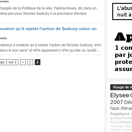
fermés
argée de la Politique de la ville, Fadela Amara, dit, dans un
votera pas pour Nicolas Sarkozy à la prochaine élection
utenir qu’à rejeter l’action de Sarkozy selon un
ermés
mbreux à soutenir qu’à rejeter l’action de Nicolas Sarkozy, 44%
t dans le bon sens” et 44% également (+3%) qu’elle va “plutôt …
ge 2 sur 2
«
1
2
Nuage de m
Elysee
2007
Dé
faux
Abra
Angélisme
gueule
Prom
PS
Contradic
Copinage
Dépu
Fichage
Législ