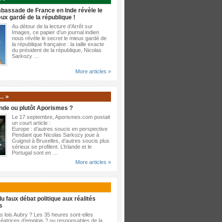
bassade de France en Inde révèle le
eux gardé de la république !
Au détour de la lecture d’Arrêt sur
Images, ce papier d’un journal indien
nous révèle le secret le mieux gardé de
la république française : la taille exacte
du président de la république, Nicolas
Sarkozy …
More articles »
… »
nde ou plutôt Aporismes ?
Le 17 septembre, Aporismes.com postait
un court article :
Europe : d’autres soucis en perspective
Pendant que Nicolas Sarkozy joue à
Guignol à Bruxelles, d’autres soucis plus
sérieux se profilent. L’Irlande et le
Portugal sont en …
More articles »
»
u faux débat politique aux réalités
s
es lois Aubry ? Les 35 heures sont-elles
éatrices d’emplois ? ou responsables de la