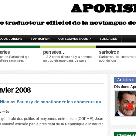
NOUS JOINDRE
PARTICIPER
QUI SOMMES-NOUS ?
SONDAGES
eries
pensées…
sarkotron
es en Sarkoland qui
…à 2 cents d’euro : Il y a comme
Sarkotron : le Littératron
 d’être racontées
un truc étrange dans ce pays.
goût du jour
Articles »
Dis donc Apo
nvier 2008
Nicolas Sarkozy de sanctionner les chômeurs qui
s
fermés
n générale des petites et moyennes entreprises (CGPME), Jean-
la volonté affichée par le président de la République d’instaurer
Clowneries