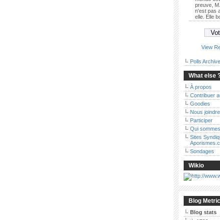
preuve, M.
n'est pas
elle. Elle 
View Re
Polls Archiv
What else 
À propos
Contribuer 
Goodies
Nous joindre
Participer
Qui sommes
Sites Syndi
Aporismes.
Sondages
Wikio
Blog Metri
Blog stats