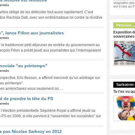
 la récidive est retouché
stagnation des 
fermés
est-il clos au 
arfois obligé de les détricoter tout aussi rapidement. C’est
ustice Rachida Dati, avec son emblématique loi contre la récidive
Pensées…
Exposition d
, lance Fillon aux journalistes
souveraines
fermés
 le traditionnel petit déjeuner de rentrée du gouvernement au
nçois Fillon a prédit jeudi aux journalistes qui l’interrogeaient
 sociale “au printemps”
fermés
ospective, Eric Besson, a affirmé mercredi qu’un arbitrage sur
“au printemps”.
Sarkotron 
s en arrièreSavez-vous seulement où …
Tu t’es vu q
é de prendre la tête du PS
fermés
l’élection présidentielle Ségolène Royal a affirmé jeudi sa
 PS en 2008, si elle parvient à “rassembler les socialistes” sur
ra pas Nicolas Sarkozy en 2012