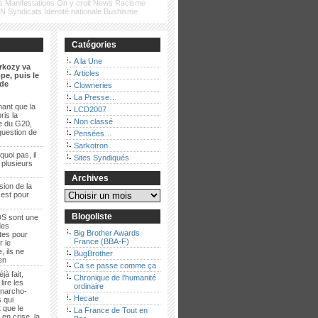
s
Manifestations
On y croit
News
Racisme
FN
Syndicats
Identité nationale
Bushisme
Catégories
A la Une
rkozy va
Articles
pe, puis le
de
Clowneries
La Presse…
ant que la
LCD2007
ris la
Non classé
e du G20,
question de
Pensées…
Sarkotron
quoi pas, il
Sites Syndiqués
t plusieurs
Archives
sion de la
 est pour
Blogoliste
S sont une
des
Big Brother Awards
es pour
France (BBA-F)
r le
, ils ne
BugBrother
ien
Ca se passe comme ça
jà fait,
Chronique de l’humanité
lire les
ordinaire
anarcho-
Hecate
 qui
 que le
La France de Tout en
en crise, la