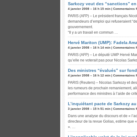
Sarkozy veut des “sanctions” en 
4 janvier 2008 – 16 h 15 min |
Commentaires 
PARIS (AFP) – Le président français Nico
demandeurs d’emploi qui refuseraient “de
gouvernement.
“Il y a un travail en commun …
Hervé Mariton (UMP): Fadela Ama
4 janvier 2008 – 16 h 14 min |
Commentaires 
PARIS (AFP) – Le député UMP Hervé Marit
qu’elle ne voterait pas pour Nicolas Sarko
Des ministres “évalués” sur fon
4 janvier 2008 – 16 h 12 min |
Commentaires 
PARIS (Reuters) – Nicolas Sarkozy et d
les rumeurs de prochain remaniement, ali
performance des ministres à l’aide de cri
L’inquiétant pacte de Sarkozy au
3 janvier 2008 – 15 h 51 min |
Commentaires 
Dans une analyse du discours et de « l’ad
directeur de la revue Golias, estime que 
». …