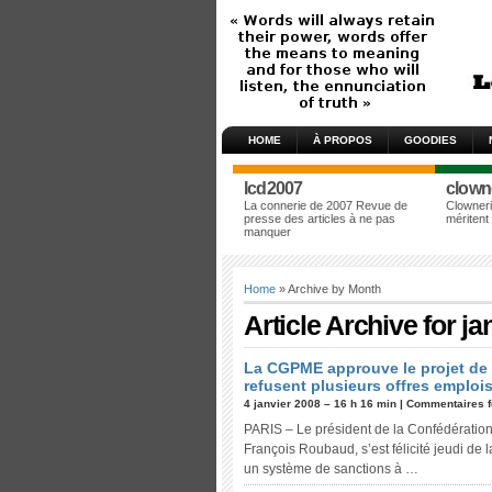
HOME
À PROPOS
GOODIES
lcd2007
clown
La connerie de 2007 Revue de
Clowneri
presse des articles à ne pas
méritent
manquer
Home
» Archive by Month
Article Archive for ja
La CGPME approuve le projet de 
refusent plusieurs offres emploi
4 janvier 2008 – 16 h 16 min |
Commentaires 
PARIS – Le président de la Confédératio
François Roubaud, s’est félicité jeudi de 
un système de sanctions à …