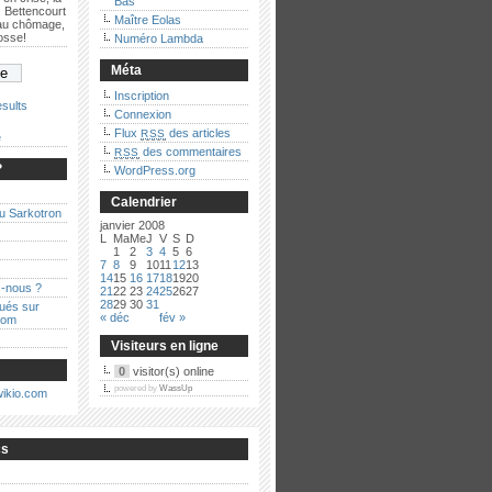
Bas
 Bettencourt
Maître Eolas
 au chômage,
bosse!
Numéro Lambda
Méta
Inscription
sults
Connexion
Flux
des articles
RSS
e
des commentaires
RSS
?
WordPress.org
Calendrier
au Sarkotron
janvier 2008
L
Ma
Me
J
V
S
D
1
2
3
4
5
6
7
8
9
10
11
12
13
14
15
16
17
18
19
20
-nous ?
21
22
23
24
25
26
27
28
29
30
31
qués sur
« déc
fév »
com
Visiteurs en ligne
0
visitor(s) online
powered by
WassUp
cs