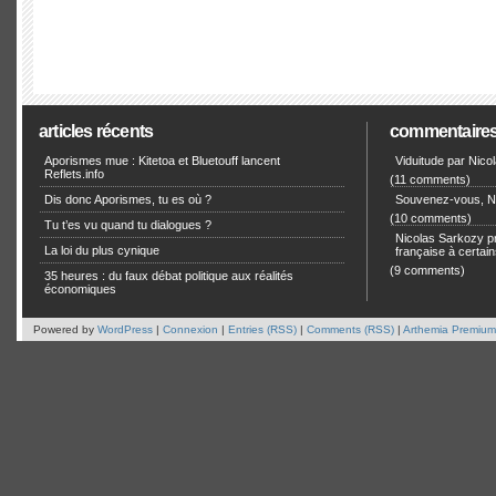
articles récents
commentaire
Aporismes mue : Kitetoa et Bluetouff lancent
Viduitude par Nico
Reflets.info
(11 comments)
Dis donc Aporismes, tu es où ?
Souvenez-vous, Ni
(10 comments)
Tu t’es vu quand tu dialogues ?
Nicolas Sarkozy pro
La loi du plus cynique
française à certain
(9 comments)
35 heures : du faux débat politique aux réalités
économiques
Powered by
WordPress
|
Connexion
|
Entries (RSS)
|
Comments (RSS)
|
Arthemia Premium