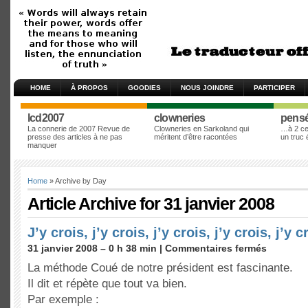
HOME
À PROPOS
GOODIES
NOUS JOINDRE
PARTICIPER
lcd2007
clowneries
pens
La connerie de 2007 Revue de
Clowneries en Sarkoland qui
…à 2 cen
presse des articles à ne pas
méritent d’être racontées
un truc
manquer
Home
» Archive by Day
Article Archive for 31 janvier 2008
J’y crois, j’y crois, j’y crois, j’y crois, j’y 
31 janvier 2008 – 0 h 38 min |
Commentaires fermés
La méthode Coué de notre président est fascinante.
Il dit et répète que tout va bien.
Par exemple :