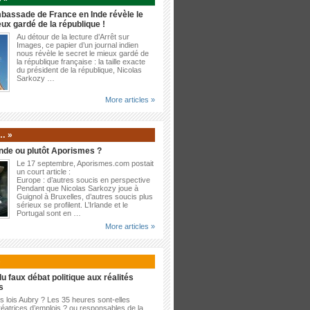
bassade de France en Inde révèle le
eux gardé de la république !
Au détour de la lecture d’Arrêt sur
Images, ce papier d’un journal indien
nous révèle le secret le mieux gardé de
la république française : la taille exacte
du président de la république, Nicolas
Sarkozy …
More articles »
… »
nde ou plutôt Aporismes ?
Le 17 septembre, Aporismes.com postait
un court article :
Europe : d’autres soucis en perspective
Pendant que Nicolas Sarkozy joue à
Guignol à Bruxelles, d’autres soucis plus
sérieux se profilent. L’Irlande et le
Portugal sont en …
More articles »
»
u faux débat politique aux réalités
s
es lois Aubry ? Les 35 heures sont-elles
éatrices d’emplois ? ou responsables de la