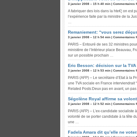
3 janvier 2008 – 15 h 40 min |
Commentaires 
A fabriquer des lois dans la hte€¦ on est p
l’expérience faite par la ministre de la J
…
Remaniement: “vous serez déçus”
3 janvier 2008 – 12 h 54 min |
Commentaires 
PARIS – Entouré de ses 32 ministres pour
ministère de l’Intérieur place Beauvau, Fra
sur un possible prochain …
Eric Besson: décision sur la TVA
3 janvier 2008 – 12 h 53 min |
Commentaires 
PARIS (AFP) – Le secrétaire d’Etat à la Pr
une TVA sociale en France interviendrait 
Related Posts:Deux pas en avant, un pa
Ségolène Royal affirme sa volont
3 janvier 2008 – 12 h 52 min |
Commentaires 
PARIS (AFP) – L’ex-candidate socialiste à 
volonté de se porter candidate à la tête du
une …
Fadela Amara dit qu’elle ne vote