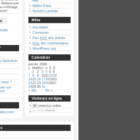
Bas
 Bettencourt
Maître Eolas
 au chômage,
bosse!
Numéro Lambda
Méta
Inscription
sults
Connexion
Flux
des articles
RSS
e
des commentaires
RSS
?
WordPress.org
Calendrier
au Sarkotron
janvier 2008
L
Ma
Me
J
V
S
D
1
2
3
4
5
6
7
8
9
10
11
12
13
14
15
16
17
18
19
20
-nous ?
21
22
23
24
25
26
27
28
29
30
31
qués sur
« déc
fév »
com
Visiteurs en ligne
0
visitor(s) online
powered by
WassUp
cs