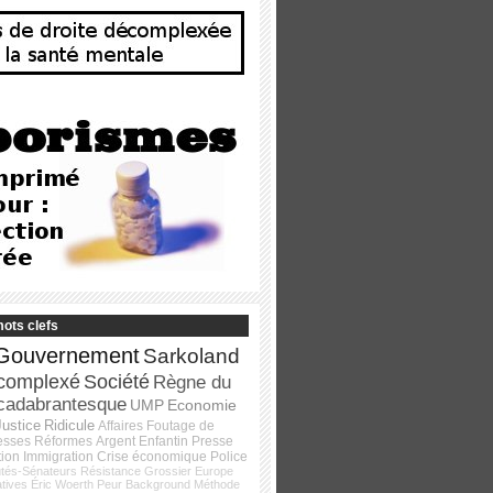
ots clefs
Gouvernement
Sarkoland
complexé
Société
Règne du
cadabrantesque
UMP
Economie
Justice
Ridicule
Affaires
Foutage de
esses
Réformes
Argent
Enfantin
Presse
tion
Immigration
Crise économique
Police
tés-Sénateurs
Résistance
Grossier
Europe
atives
Éric Woerth
Peur
Background
Méthode