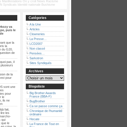
s
Manifestations
On y croit
News
Racisme
FN
Syndicats
Identité nationale
Bushisme
Catégories
A la Une
rkozy va
Articles
pe, puis le
de
Clowneries
La Presse…
ant que la
LCD2007
ris la
Non classé
e du G20,
question de
Pensées…
Sarkotron
quoi pas, il
Sites Syndiqués
t plusieurs
Archives
sion de la
 est pour
Blogoliste
S sont une
des
Big Brother Awards
es pour
France (BBA-F)
r le
, ils ne
BugBrother
ien
Ca se passe comme ça
jà fait,
Chronique de l’humanité
lire les
ordinaire
anarcho-
Hecate
 qui
 que le
La France de Tout en
en crise, la