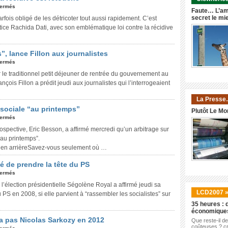
fermés
Faute… L’am
secret le mi
arfois obligé de les détricoter tout aussi rapidement. C’est
ustice Rachida Dati, avec son emblématique loi contre la récidive
, lance Fillon aux journalistes
fermés
 le traditionnel petit déjeuner de rentrée du gouvernement au
nçois Fillon a prédit jeudi aux journalistes qui l’interrogeaient
La Presse
 sociale “au printemps”
Plutôt Le Mo
fermés
ospective, Eric Besson, a affirmé mercredi qu’un arbitrage sur
“au printemps”.
s en arrièreSavez-vous seulement où …
é de prendre la tête du PS
fermés
l’élection présidentielle Ségolène Royal a affirmé jeudi sa
LCD2007 
 PS en 2008, si elle parvient à “rassembler les socialistes” sur
35 heures : d
économique
ra pas Nicolas Sarkozy en 2012
Que reste-il d
coûteuses ? cr