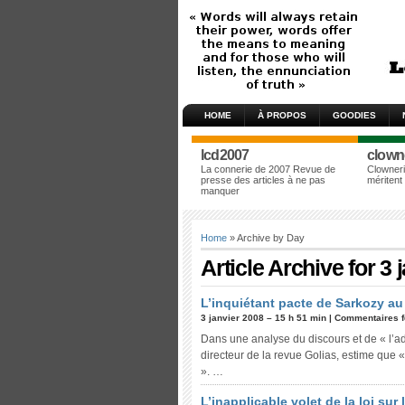
HOME
À PROPOS
GOODIES
lcd2007
clown
La connerie de 2007 Revue de
Clowneri
presse des articles à ne pas
méritent
manquer
Home
» Archive by Day
Article Archive for 3 
L’inquiétant pacte de Sarkozy au
3 janvier 2008 – 15 h 51 min |
Commentaires 
Dans une analyse du discours et de « l’ad
directeur de la revue Golias, estime que 
». …
L’inapplicable volet de la loi sur