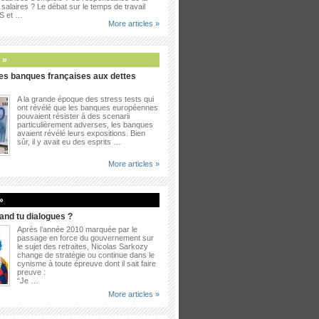
salaires ? Le débat sur le temps de travail
PS et …
More articles »
 »
es banques françaises aux dettes
A la grande époque des stress tests qui
ont révélé que les banques européennes
pouvaient résister à des scenarii
particulièrement adverses, les banques
avaient révélé leurs expositions. Bien
sûr, il y avait eu des esprits …
More articles »
»
uand tu dialogues ?
Après l’année 2010 marquée par le
passage en force du gouvernement sur
le sujet des retraites, Nicolas Sarkozy
change de stratégie ou continue dans le
cynisme à toute épreuve dont il sait faire
preuve :
“Je …
More articles »