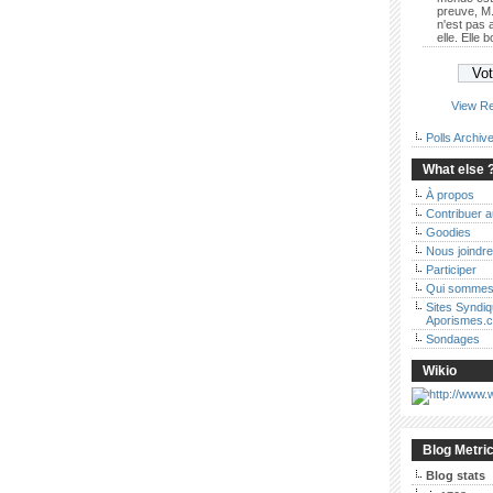
preuve, M.
n'est pas
elle. Elle 
View Re
Polls Archiv
What else 
À propos
Contribuer 
Goodies
Nous joindre
Participer
Qui sommes
Sites Syndi
Aporismes.
Sondages
Wikio
Blog Metri
Blog stats