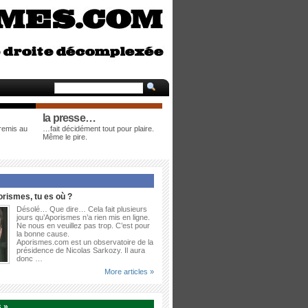
la presse…
 remis au
…fait décidément tout pour plaire.
Même le pire.
rismes, tu es où ?
Désolé… Que dire… Cela fait plusieurs
jours qu’Aporismes n’a rien mis en ligne.
Ne nous en veuillez pas trop. C’est pour
la bonne cause.
Aporismes.com est un observatoire de la
présidence de Nicolas Sarkozy. Il aura
donc …
More articles »
 »