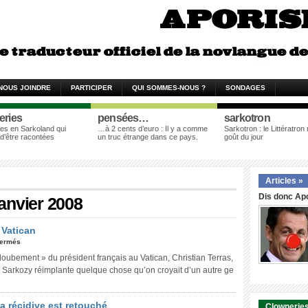
NOUS JOINDRE
PARTICIPER
QUI SOMMES-NOUS ?
SONDAGES
eries
pensées…
sarkotron
es en Sarkoland qui
…à 2 cents d’euro : Il y a comme
Sarkotron : le Littératron
 d’être racontées
un truc étrange dans ce pays.
goût du jour
Articles »
Dis donc Apo
janvier 2008
 Vatican
fermés
oubement » du président français au Vatican, Christian Terras,
« Sarkozy réimplante quelque chose qu’on croyait d’un autre ge
 la récidive est retouché
Clowneries