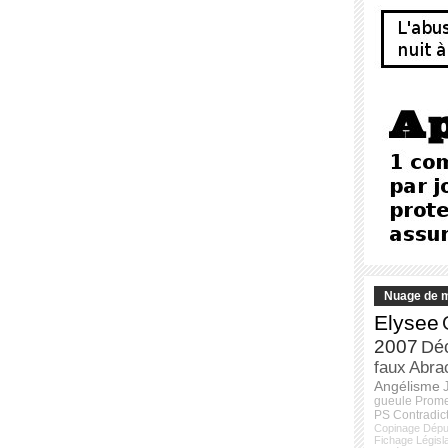
Nuage de m
Elysee
2007
Dé
faux
Abra
Angélisme
gueule
Prom
PS
Contradic
Copinage
Dépu
Fichage
Législ