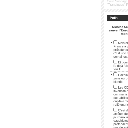
Coué
Sondage
"Transfuges"
Polls
Nicolas Sa
sauver l'Euro
mon
Mainten
France a p
présidenc
c'est une 
semaines.
Et pour
l'a déjà fai
fois !
L'explo
zone euro
bientôt.
Les CD
invention 
communist
destabilise
capitalisme
reflètent r
C'est dé
arrêtez de 
journaux 
gauchistes
prétendent
monde est 