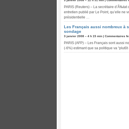
3 janvier 2008 – 12 h 51 min |
Commentaires 
PARIS (Reuters) – La secrétaire d’Ã‰tat ch
entretien publié par Le Point, qu’elle ne 
présidentielle …
Les Français aussi nombreux à so
sondage
3 janvier 2008 – 4 h 15 min |
Commentaires f
PARIS (AFP) – Les Français sont aussi no
(-6%) estimant que sa politique va “plutô