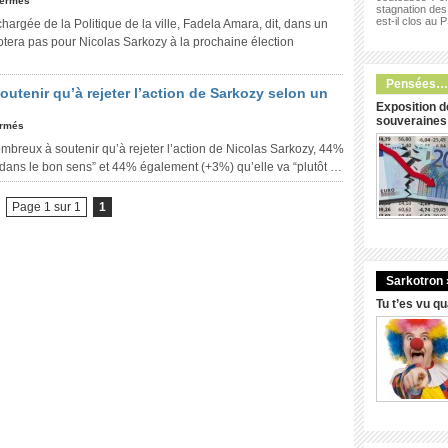
fermés
stagnation des 
est-il clos au 
argée de la Politique de la ville, Fadela Amara, dit, dans un
votera pas pour Nicolas Sarkozy à la prochaine élection
Pensées…
utenir qu’à rejeter l’action de Sarkozy selon un
Exposition d
souveraines
ermés
mbreux à soutenir qu’à rejeter l’action de Nicolas Sarkozy, 44%
t dans le bon sens” et 44% également (+3%) qu’elle va “plutôt …
Page 1 sur 1
1
Sarkotron 
Tu t’es vu q