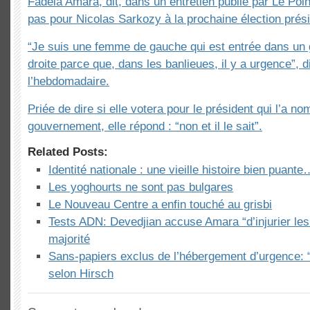
Fadela Amara, dit, dans un entretien publié par Le Poin
pas pour Nicolas Sarkozy à la prochaine élection prési
“Je suis une femme de gauche qui est entrée dans un
droite parce que, dans les banlieues, il y a urgence”, di
l’hebdomadaire.
Priée de dire si elle votera pour le président qui l’a 
gouvernement, elle répond : “non et il le sait”.
Related Posts:
Identité nationale : une vieille histoire bien puante
Les yoghourts ne sont pas bulgares
Le Nouveau Centre a enfin touché au grisbi
Tests ADN: Devedjian accuse Amara “d’injurier les
majorité
Sans-papiers exclus de l’hébergement d’urgence: 
selon Hirsch