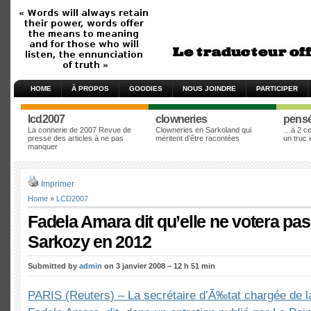
HOME
À PROPOS
GOODIES
NOUS JOINDRE
PARTICIPER
lcd2007
clowneries
pens
La connerie de 2007 Revue de
Clowneries en Sarkoland qui
…à 2 cen
presse des articles à ne pas
méritent d’être racontées
un truc
manquer
Imprimer
Home
»
LCD2007
Fadela Amara dit qu’elle ne votera pas
Sarkozy en 2012
Submitted by
admin
on 3 janvier 2008 – 12 h 51 min
PARIS (Reuters) – La secrétaire d’Ã‰tat chargée de la P