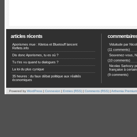
articles récents
commentaire
Aporismes mue : Kitetoa et Bluetouff lancent
Viduitude par Nico
Reflets.info
(11 comments)
Dis donc Aporismes, tu es où ?
Souvenez-vous, Ni
(10 comments)
Tu t’es vu quand tu dialogues ?
Nicolas Sarkozy pro
La loi du plus cynique
française à certain
(9 comments)
35 heures : du faux débat politique aux réalités
économiques
Powered by
WordPress
|
Connexion
|
Entries (RSS)
|
Comments (RSS)
|
Arthemia Premium