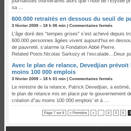
journalistes thuriféraires alors que l’hôte de l’Elysée 
sa …
600.000 retraités en dessous du seuil de p
3 février 2009 – 18 h 06 min |
Commentaires fermés
L’âge doré des “tempes grises” s’est achevé depuis tr
600.000 personnes âgées vivent aujourd’hui en dessou
de pauvreté, s’alarme la Fondation Abbé Pierre.
Related Posts:Nicolas Sarkozy et l’escalade…Deux 
Avec le plan de relance, Devedjian prévoit 
moins 100 000 emplois
3 février 2009 – 18 h 01 min |
Commentaires fermés
Le ministre de la relance, Patrick Devedjian, a estimé,
le plan de relance mis en place par le gouvernement dev
création d”au moins 100 000 emplois’ et à …
Page 7 sur 8
« Première
«
...
4
5
6