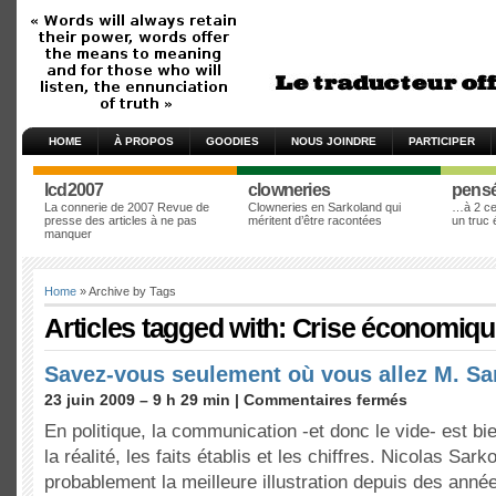
HOME
À PROPOS
GOODIES
NOUS JOINDRE
PARTICIPER
lcd2007
clowneries
pens
La connerie de 2007 Revue de
Clowneries en Sarkoland qui
…à 2 cen
presse des articles à ne pas
méritent d’être racontées
un truc
manquer
Home
» Archive by Tags
Articles tagged with: Crise économiq
Savez-vous seulement où vous allez M. Sa
23 juin 2009 – 9 h 29 min |
Commentaires fermés
En politique, la communication -et donc le vide- est bi
la réalité, les faits établis et les chiffres. Nicolas Sar
probablement la meilleure illustration depuis des ann