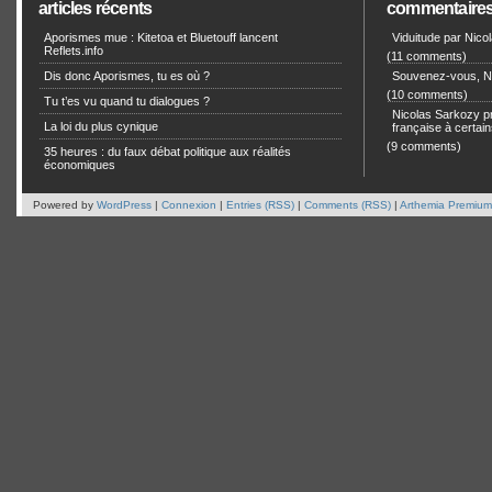
articles récents
commentaire
Aporismes mue : Kitetoa et Bluetouff lancent
Viduitude par Nico
Reflets.info
(11 comments)
Dis donc Aporismes, tu es où ?
Souvenez-vous, Ni
(10 comments)
Tu t’es vu quand tu dialogues ?
Nicolas Sarkozy pro
La loi du plus cynique
française à certain
(9 comments)
35 heures : du faux débat politique aux réalités
économiques
Powered by
WordPress
|
Connexion
|
Entries (RSS)
|
Comments (RSS)
|
Arthemia Premium