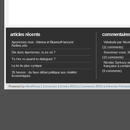
articles récents
commentaire
Aporismes mue : Kitetoa et Bluetouff lancent
Viduitude par Nico
Reflets.info
(11 comments)
Dis donc Aporismes, tu es où ?
Souvenez-vous, Ni
(10 comments)
Tu t’es vu quand tu dialogues ?
Nicolas Sarkozy pro
La loi du plus cynique
française à certain
(9 comments)
35 heures : du faux débat politique aux réalités
économiques
Powered by
WordPress
|
Connexion
|
Entries (RSS)
|
Comments (RSS)
|
Arthemia Premium