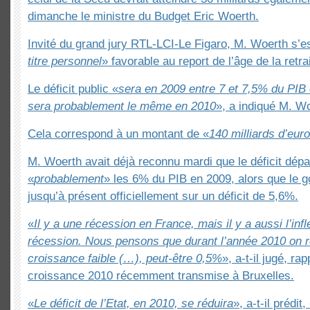
dimanche le ministre du Budget Eric Woerth.
Invité du grand jury RTL-LCI-Le Figaro, M. Woerth s’es
titre personnel
» favorable au report de l’âge de la retr
Le déficit public «
sera en 2009 entre 7 et 7,5% du PIB e
sera probablement le même en 2010
», a indiqué M. W
Cela correspond à un montant de «
140 milliards d’eur
M. Woerth avait déjà reconnu mardi que le déficit dépa
«
probablement
» les 6% du PIB en 2009, alors que le g
jusqu’à présent officiellement sur un déficit de 5,6%.
«
Il y a une récession en France, mais il y a aussi l’inf
récession. Nous pensons que durant l’année 2010 on r
croissance faible (…), peut-être 0,5%
», a-t-il jugé, ra
croissance 2010 récemment transmise à Bruxelles.
«
Le déficit de l’Etat, en 2010, se réduira
», a-t-il prédit,