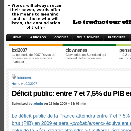
HOME
À PROPOS
GOODIES
NOUS JOINDRE
PARTICIPER
lcd2007
clowneries
pens
La connerie de 2007 Revue de
Clowneries en Sarkoland qui
…à 2 cen
presse des articles à ne pas
méritent d’être racontées
un truc
manquer
Imprimer
Home
»
LCD2007
Déficit public: entre 7 et 7,5% du PIB 
Submitted by
admin
on 23 juin 2009 – 8 h 08 min
Le déficit public de la France atteindra entre 7 et 7,5% 
brut (PIB) en 2009 et sera «
probablement
» équivalent 
celui de la Sécu devrait atteindre 30 milliards égaleme