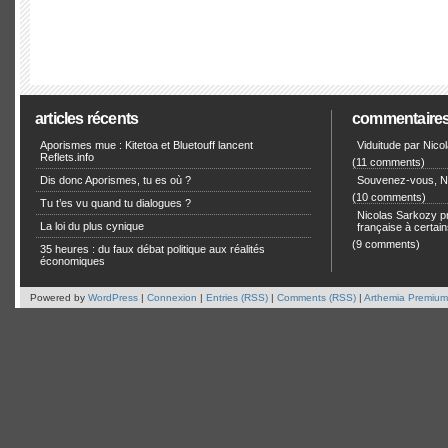
articles récents
commentaire
Aporismes mue : Kitetoa et Bluetouff lancent
Viduitude par Nico
Reflets.info
(11 comments)
Dis donc Aporismes, tu es où ?
Souvenez-vous, Ni
(10 comments)
Tu t’es vu quand tu dialogues ?
Nicolas Sarkozy pro
La loi du plus cynique
française à certain
(9 comments)
35 heures : du faux débat politique aux réalités
économiques
Powered by
WordPress
|
Connexion
|
Entries (RSS)
|
Comments (RSS)
|
Arthemia Premium