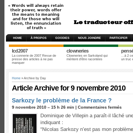
HOME
À PROPOS
GOODIES
NOUS JOINDRE
PARTICIPER
lcd2007
clowneries
pens
La connerie de 2007 Revue de
Clowneries en Sarkoland qui
…à 2 cen
presse des articles à ne pas
méritent d’être racontées
un truc
manquer
Home
» Archive by Day
Article Archive for 9 novembre 2010
Sarkozy le problème de la France ?
9 novembre 2010 – 15 h 26 min |
Commentaires fermés
Dominique de Villepin a paraît-il lâché un
indiquant :
“Nicolas Sarkozy n’est pas mon problème