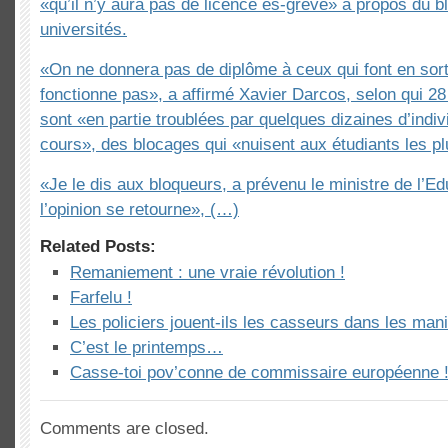
«qu’il n’y aura pas de licence es-grève» à propos du b
universités.
«On ne donnera pas de diplôme à ceux qui font en sort
fonctionne pas», a affirmé Xavier Darcos, selon qui 28
sont «en partie troublées par quelques dizaines d’indiv
cours», des blocages qui «nuisent aux étudiants les plu
«Je le dis aux bloqueurs, a prévenu le ministre de l’E
l’opinion se retourne», (…)
Related Posts:
Remaniement : une vraie révolution !
Farfelu !
Les policiers jouent-ils les casseurs dans les mani
C’est le printemps…
Casse-toi pov’conne de commissaire européenne 
Comments are closed.