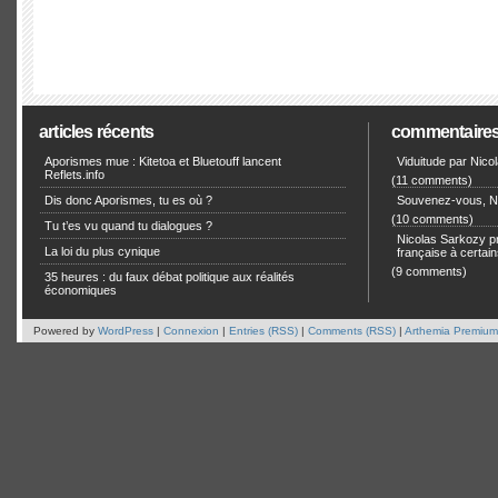
articles récents
commentaire
Aporismes mue : Kitetoa et Bluetouff lancent
Viduitude par Nico
Reflets.info
(11 comments)
Dis donc Aporismes, tu es où ?
Souvenez-vous, Ni
(10 comments)
Tu t’es vu quand tu dialogues ?
Nicolas Sarkozy pro
La loi du plus cynique
française à certain
(9 comments)
35 heures : du faux débat politique aux réalités
économiques
Powered by
WordPress
|
Connexion
|
Entries (RSS)
|
Comments (RSS)
|
Arthemia Premium