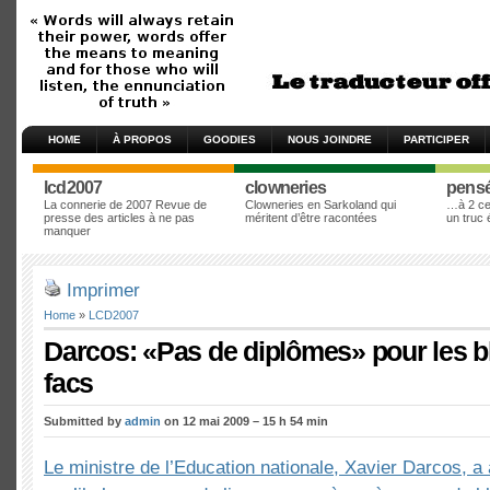
HOME
À PROPOS
GOODIES
NOUS JOINDRE
PARTICIPER
lcd2007
clowneries
pens
La connerie de 2007 Revue de
Clowneries en Sarkoland qui
…à 2 cen
presse des articles à ne pas
méritent d’être racontées
un truc
manquer
Imprimer
Home
»
LCD2007
Darcos: «Pas de diplômes» pour les 
facs
Submitted by
admin
on 12 mai 2009 – 15 h 54 min
Le ministre de l’Education nationale, Xavier Darcos, a