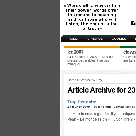
HOME
À PROPOS
GOODIES
lcd2007
clown
La connerie de 2007 Revue de
Clowneri
presse des articles à ne pas
méritent
manquer
Home
» Archive by Day
Article Archive for 23
Trop fastoche
23 février 2009 – 20 h 45 min |
Commentaires 
Le Monde nous a gratifiés il y a quelques 
Péan « Le monde selon K. ». Son titre ? «