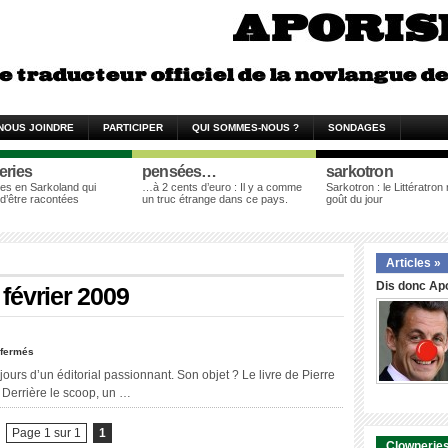
NOUS JOINDRE
PARTICIPER
QUI SOMMES-NOUS ?
SONDAGES
eries
pensées…
sarkotron
es en Sarkoland qui
…à 2 cents d’euro : Il y a comme
Sarkotron : le Littératron
 d’être racontées
un truc étrange dans ce pays.
goût du jour
Articles »
Dis donc Apo
 février 2009
fermés
jours d’un éditorial passionnant. Son objet ? Le livre de Pierre
 Derrière le scoop, un …
Page 1 sur 1
1
Clowneries