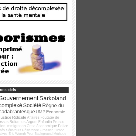
ots clefs
Gouvernement
Sarkoland
complexé
Société
Règne du
cadabrantesque
UMP
Economie
Justice
Ridicule
Affaires
Foutage de
esses
Réformes
Argent
Enfantin
Presse
tion
Immigration
Crise économique
Police
tés-Sénateurs
Résistance
Grossier
Europe
atives
Éric Woerth
Peur
Background
Méthode