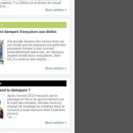
salaires ? Le débat sur le temps de travail
PS et …
More articles »
 »
es banques françaises aux dettes
A la grande époque des stress tests qui
ont révélé que les banques européennes
pouvaient résister à des scenarii
particulièrement adverses, les banques
avaient révélé leurs expositions. Bien
sûr, il y avait eu des esprits …
More articles »
»
uand tu dialogues ?
Après l’année 2010 marquée par le
passage en force du gouvernement sur
le sujet des retraites, Nicolas Sarkozy
change de stratégie ou continue dans le
cynisme à toute épreuve dont il sait faire
preuve :
“Je …
More articles »