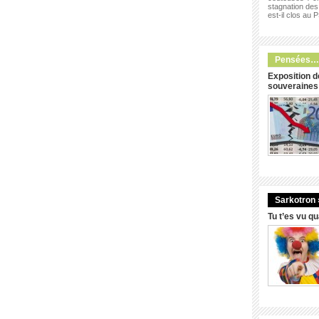
stagnation des 
est-il clos au 
Pensées…
Exposition d
souveraines
Sarkotron 
Tu t’es vu q