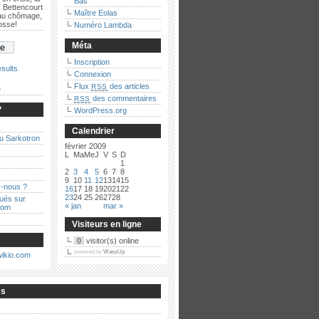
Bas
 Bettencourt
Maître Eolas
 au chômage,
bosse!
Numéro Lambda
Méta
Inscription
sults
Connexion
Flux
des articles
RSS
e
des commentaires
RSS
?
WordPress.org
Calendrier
au Sarkotron
février 2009
L
Ma
Me
J
V
S
D
1
2
3
4
5
6
7
8
9
10
11
12
13
14
15
-nous ?
16
17
18
19
20
21
22
23
24
25
26
27
28
qués sur
« jan
mar »
com
Visiteurs en ligne
0
visitor(s) online
powered by
WassUp
cs