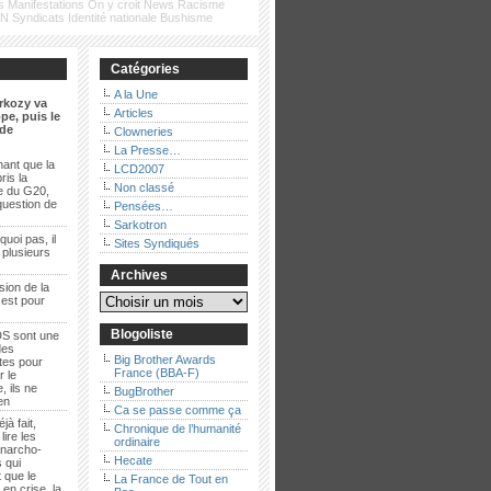
s
Manifestations
On y croit
News
Racisme
FN
Syndicats
Identité nationale
Bushisme
Catégories
A la Une
rkozy va
Articles
pe, puis le
de
Clowneries
La Presse…
ant que la
LCD2007
ris la
Non classé
e du G20,
question de
Pensées…
Sarkotron
quoi pas, il
Sites Syndiqués
t plusieurs
Archives
sion de la
 est pour
Blogoliste
S sont une
des
Big Brother Awards
es pour
France (BBA-F)
r le
, ils ne
BugBrother
ien
Ca se passe comme ça
jà fait,
Chronique de l’humanité
lire les
ordinaire
anarcho-
Hecate
 qui
 que le
La France de Tout en
en crise, la