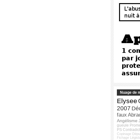
Nuage de m
Elysee
2007
Dé
faux
Abra
Angélisme
gueule
Prom
PS
Contradic
Copinage
Dépu
Fichage
Législ