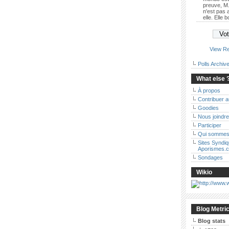
preuve, M.
n'est pas
elle. Elle 
View Re
Polls Archiv
What else 
À propos
Contribuer 
Goodies
Nous joindre
Participer
Qui sommes
Sites Syndi
Aporismes.
Sondages
Wikio
Blog Metri
Blog stats