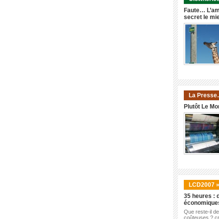
Faute… L’am
secret le mi
La Presse
Plutôt Le Mo
LCD2007 
35 heures : d
économique
Que reste-il d
coûteuses ? cr