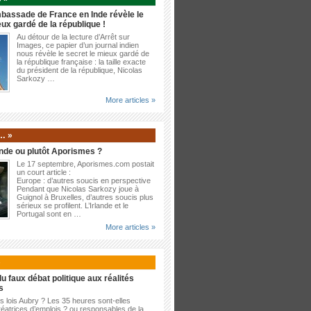
bassade de France en Inde révèle le
eux gardé de la république !
Au détour de la lecture d’Arrêt sur
Images, ce papier d’un journal indien
nous révèle le secret le mieux gardé de
la république française : la taille exacte
du président de la république, Nicolas
Sarkozy …
More articles »
… »
nde ou plutôt Aporismes ?
Le 17 septembre, Aporismes.com postait
un court article :
Europe : d’autres soucis en perspective
Pendant que Nicolas Sarkozy joue à
Guignol à Bruxelles, d’autres soucis plus
sérieux se profilent. L’Irlande et le
Portugal sont en …
More articles »
»
u faux débat politique aux réalités
s
es lois Aubry ? Les 35 heures sont-elles
éatrices d’emplois ? ou responsables de la