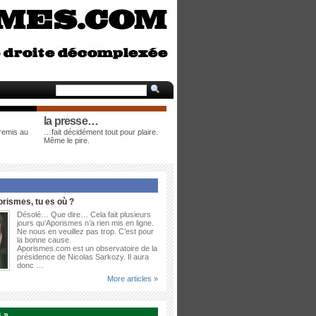
la presse…
 remis au
…fait décidément tout pour plaire.
Même le pire.
rismes, tu es où ?
Désolé… Que dire… Cela fait plusieurs
jours qu’Aporismes n’a rien mis en ligne.
Ne nous en veuillez pas trop. C’est pour
la bonne cause.
Aporismes.com est un observatoire de la
présidence de Nicolas Sarkozy. Il aura
donc …
More articles »
 »