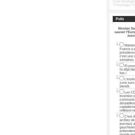
Coué
Sondage
"Transfuges"
Polls
Nicolas Sa
sauver l'Euro
mon
Mainten
France a p
présidenc
c'est une 
semaines.
Et pour
l'a déjà fai
fois !
L'explo
zone euro
bientôt.
Les CD
invention 
communist
destabilise
capitalisme
reflètent r
C'est dé
arrêtez de 
journaux 
gauchistes
prétendent
monde est 