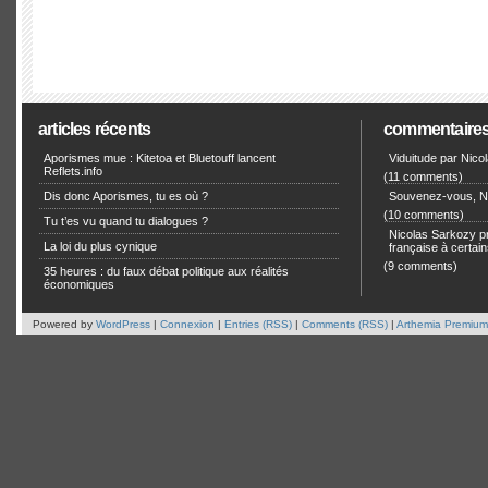
articles récents
commentaire
Aporismes mue : Kitetoa et Bluetouff lancent
Viduitude par Nico
Reflets.info
(11 comments)
Dis donc Aporismes, tu es où ?
Souvenez-vous, Ni
(10 comments)
Tu t’es vu quand tu dialogues ?
Nicolas Sarkozy pro
La loi du plus cynique
française à certain
(9 comments)
35 heures : du faux débat politique aux réalités
économiques
Powered by
WordPress
|
Connexion
|
Entries (RSS)
|
Comments (RSS)
|
Arthemia Premium