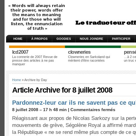
HOME
À PROPOS
GOODIES
NOUS JOINDRE
PARTICIPER
lcd2007
clowneries
pens
La connerie de 2007 Revue de
Clowneries en Sarkoland qui
…à 2 cen
presse des articles à ne pas
méritent d’être racontées
un truc
manquer
Home
» Archive by Day
Article Archive for 8 juillet 2008
Pardonnez-leur car ils ne savent pas ce qu’
8 juillet 2008 – 17 h 48 min |
Commentaires fermés
Réagissant aux propos de Nicolas Sarkozy sur la perte
mouvements de grève, Ségolène Royal a affirmé mardi
la République « ne se rend même plus compte de ce q