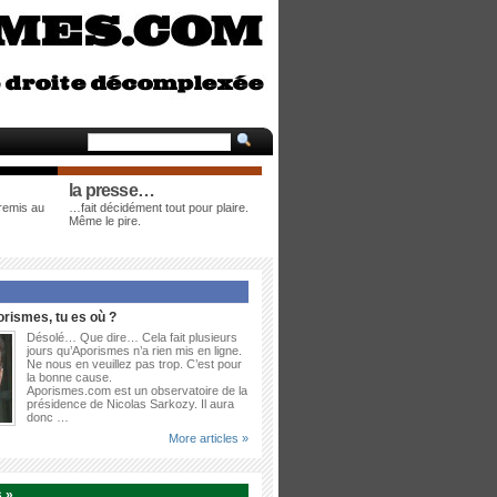
la presse…
 remis au
…fait décidément tout pour plaire.
Même le pire.
rismes, tu es où ?
Désolé… Que dire… Cela fait plusieurs
jours qu’Aporismes n’a rien mis en ligne.
Ne nous en veuillez pas trop. C’est pour
la bonne cause.
Aporismes.com est un observatoire de la
présidence de Nicolas Sarkozy. Il aura
donc …
More articles »
 »