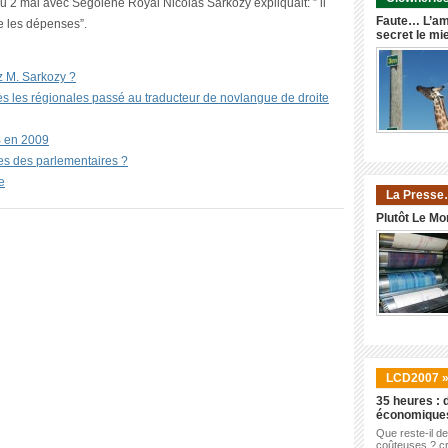
 2 mai avec Ségolène Royal Nicolas Sarkozy expliquait: ” il
Faute… L’am
ire les dépenses”.
secret le mi
z M. Sarkozy ?
s les régionales passé au traducteur de novlangue de droite
IB en 2009
tes des parlementaires ?
e
La Presse
Plutôt Le Mo
LCD2007 
35 heures : d
économique
Que reste-il d
coûteuses ? cr