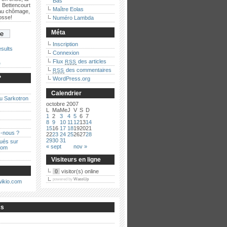
Bas
 Bettencourt
Maître Eolas
 au chômage,
bosse!
Numéro Lambda
Méta
Inscription
sults
Connexion
Flux
des articles
RSS
e
des commentaires
RSS
?
WordPress.org
Calendrier
au Sarkotron
octobre 2007
L
Ma
Me
J
V
S
D
1
2
3
4
5
6
7
8
9
10
11
12
13
14
15
16
17
18
19
20
21
-nous ?
22
23
24
25
26
27
28
29
30
31
qués sur
« sept
nov »
com
Visiteurs en ligne
0
visitor(s) online
powered by
WassUp
cs