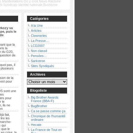
s
Manifestations
On y croit
News
Racisme
FN
Syndicats
Identité nationale
Bushisme
Catégories
A la Une
rkozy va
Articles
pe, puis le
de
Clowneries
La Presse…
ant que la
LCD2007
ris la
Non classé
e du G20,
question de
Pensées…
Sarkotron
quoi pas, il
Sites Syndiqués
t plusieurs
Archives
sion de la
 est pour
Blogoliste
S sont une
des
Big Brother Awards
es pour
France (BBA-F)
r le
, ils ne
BugBrother
ien
Ca se passe comme ça
jà fait,
Chronique de l’humanité
lire les
ordinaire
anarcho-
Hecate
 qui
 que le
La France de Tout en
en crise, la