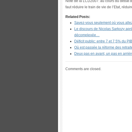
Note de la LCD2007: au cours du débat du
faut réduire le train de vie de l’Etat, rédu
Related Posts:
Savez-vous seulement où vous alle
Le discours de Nicolas Sarkozy aprè
décomplexée…
Déficit public: entre 7 et 7,5% du P
Où est passée la réforme des retrai
Deux pas en avant, un pas en arrièr
Comments are closed.