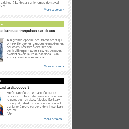
salaires ? Le débat sur le temps de travail
PS et …
More articles »
 »
es banques françaises aux dettes
A la grande époque des stress tests qui
ont révélé que les banques européennes
pouvaient résister à des scenarii
particulièrement adverses, les banques
avaient révélé leurs expositions. Bien
sûr, il y avait eu des esprits …
More articles »
»
uand tu dialogues ?
Après l’année 2010 marquée par le
passage en force du gouvernement sur
le sujet des retraites, Nicolas Sarkozy
change de stratégie ou continue dans le
cynisme à toute épreuve dont il sait faire
preuve :
“Je …
More articles »