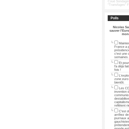
Coué
Sondage
"Transfuges"
Polls
Nicolas Sa
sauver l'Euro
mon
Mainten
France a p
présidenc
c'est une 
semaines.
Et pour
l'a déjà fai
fois !
L'explo
zone euro
bientôt.
Les CD
invention 
communist
destabilise
capitalisme
reflètent r
C'est dé
arrêtez de 
journaux 
gauchistes
prétendent
monde est 