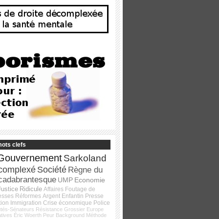
ots clefs
Gouvernement
Sarkoland
complexé
Société
Règne du
cadabrantesque
UMP
Economie
Justice
Ridicule
Affaires
Foutage de
esses
Réformes
Argent
Enfantin
Presse
tion
Immigration
Crise économique
Police
tés-Sénateurs
Résistance
Grossier
Europe
atives
Éric Woerth
Peur
Background
Méthode