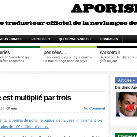
NOUS JOINDRE
PARTICIPER
QUI SOMMES-NOUS ?
SONDAGES
eries
pensées…
sarkotron
es en Sarkoland qui
…à 2 cents d’euro : Il y a comme
Sarkotron : le Littératron
 d’être racontées
un truc étrange dans ce pays.
goût du jour
Articles »
Dis donc Apo
est multiplié par trois
13 h 00 min
No Comment
l a permis de porter le budget de l’Elysée, initialement fixé
 plus de 100 millions d’euros.
Clowneries