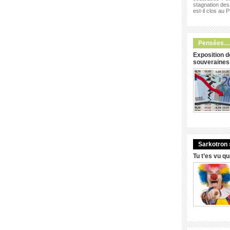
stagnation des 
est-il clos au 
Pensées…
Exposition d
souveraines
Sarkotron 
Tu t’es vu q