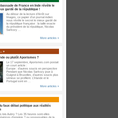
bassade de France en Inde révèle le
eux gardé de la république !
Au détour de la lecture d’Arrêt sur
Images, ce papier d’un journal indien
nous révèle le secret le mieux gardé de
la république française : la taille exacte
du président de la république, Nicolas
Sarkozy …
More articles »
… »
nde ou plutôt Aporismes ?
Le 17 septembre, Aporismes.com postait
un court article :
Europe : d’autres soucis en perspective
Pendant que Nicolas Sarkozy joue à
Guignol à Bruxelles, d’autres soucis plus
sérieux se profilent. L’Irlande et le
Portugal sont en …
More articles »
»
u faux débat politique aux réalités
s
es lois Aubry ? Les 35 heures sont-elles
éatrices d’emplois ? ou responsables de la