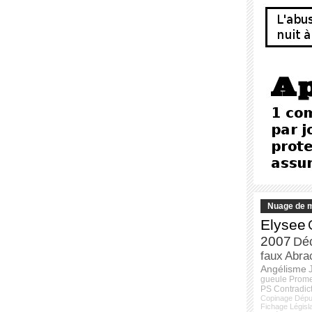
Nuage de m
Elysee
2007
Dé
faux
Abra
Angélisme
gueule
Prom
PS
Contradic
Copinage
Dépu
Fichage
Législ