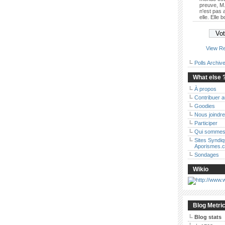
preuve, M.
n'est pas
elle. Elle 
View Re
Polls Archiv
What else 
À propos
Contribuer 
Goodies
Nous joindre
Participer
Qui sommes
Sites Syndi
Aporismes.
Sondages
Wikio
Blog Metri
Blog stats