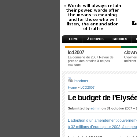
HOME
À PROPOS
GOODIES
lcd2007
clown
La connerie de 2007 Revue de
Clowneri
presse des articles à ne pas
méritent
manquer
Imprimer
Home
»
LCD2007
Le budget de l’Elysée 
Submitted by
admin
on 31 octobre 2007 – 
L’adoption d’un amendement gouvernementa
à 32 millions d’euros pour 2008, à un peu