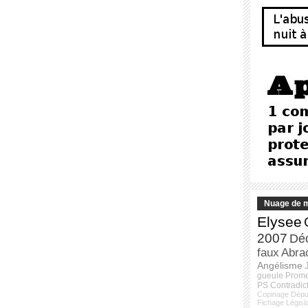
Nuage de m
Elysee
2007
Dé
faux
Abra
Angélisme
gueule
Prom
PS
Contradic
Copinage
Dépu
Fichage
Législ