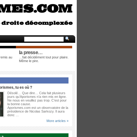
la presse…
 remis au
…fait décidément tout pour plaire.
Même le pire.
rismes, tu es où ?
Désolé… Que dire… Cela fait plusieurs
jours qu’Aporismes n’a rien mis en ligne.
Ne nous en veuillez pas trop. C’est pour
la bonne cause.
Aporismes.com est un observatoire de la
présidence de Nicolas Sarkozy. Il aura
donc …
More articles »
 »