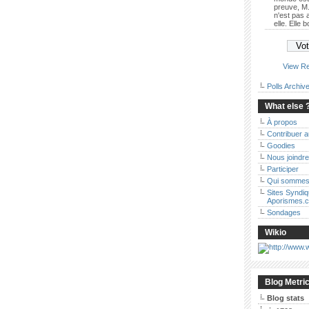
preuve, M.
n'est pas
elle. Elle 
View Re
Polls Archiv
What else 
À propos
Contribuer 
Goodies
Nous joindre
Participer
Qui sommes
Sites Syndi
Aporismes.
Sondages
Wikio
Blog Metri
Blog stats