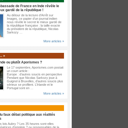
bassade de France en Inde révèle le
eux gardé de la république !
Au détour de la lecture d’Arrêt sur
Images, ce papier d’un journal indien
nous révèle le secret le mieux gardé de
la république française : la taille exacte
du président de la république, Nicolas
Sarkozy …
More articles »
… »
nde ou plutôt Aporismes ?
Le 17 septembre, Aporismes.com postait
un court article :
Europe : d’autres soucis en perspective
Pendant que Nicolas Sarkozy joue à
Guignol à Bruxelles, d’autres soucis plus
sérieux se profilent. L’Irlande et le
Portugal sont en …
More articles »
»
u faux débat politique aux réalités
s
es lois Aubry ? Les 35 heures sont-elles
éatrices d’emplois ? ou responsables de la