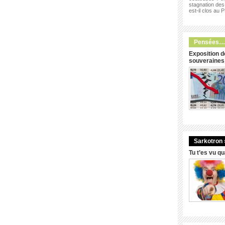
stagnation des 
est-il clos au 
Pensées…
Exposition d
souveraines
Sarkotron 
Tu t’es vu q