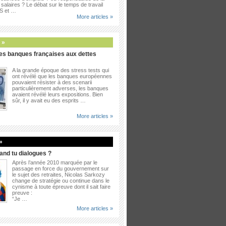
salaires ? Le débat sur le temps de travail
PS et …
More articles »
 »
es banques françaises aux dettes
A la grande époque des stress tests qui
ont révélé que les banques européennes
pouvaient résister à des scenarii
particulièrement adverses, les banques
avaient révélé leurs expositions. Bien
sûr, il y avait eu des esprits …
More articles »
»
uand tu dialogues ?
Après l’année 2010 marquée par le
passage en force du gouvernement sur
le sujet des retraites, Nicolas Sarkozy
change de stratégie ou continue dans le
cynisme à toute épreuve dont il sait faire
preuve :
“Je …
More articles »