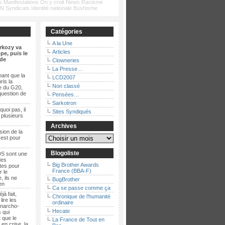
s
Manifestations
On y croit
News
Racisme
FN
Syndicats
Identité nationale
Bushisme
Catégories
A la Une
rkozy va
Articles
pe, puis le
de
Clowneries
La Presse…
ant que la
LCD2007
ris la
Non classé
e du G20,
question de
Pensées…
Sarkotron
quoi pas, il
Sites Syndiqués
t plusieurs
Archives
sion de la
 est pour
Blogoliste
S sont une
des
Big Brother Awards
es pour
France (BBA-F)
r le
, ils ne
BugBrother
ien
Ca se passe comme ça
jà fait,
Chronique de l’humanité
lire les
ordinaire
anarcho-
Hecate
 qui
 que le
La France de Tout en
en crise, la