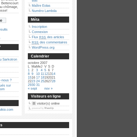
Bas
 Bettencourt
Maître Eolas
 au chômage,
bosse!
Numéro Lambda
Méta
Inscription
sults
Connexion
Flux
des articles
RSS
e
des commentaires
RSS
?
WordPress.org
Calendrier
au Sarkotron
octobre 2007
L
Ma
Me
J
V
S
D
1
2
3
4
5
6
7
8
9
10
11
12
13
14
15
16
17
18
19
20
21
-nous ?
22
23
24
25
26
27
28
29
30
31
qués sur
« sept
nov »
com
Visiteurs en ligne
0
visitor(s) online
powered by
WassUp
cs