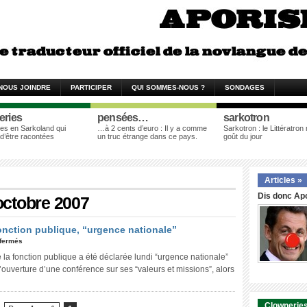
NOUS JOINDRE
PARTICIPER
QUI SOMMES-NOUS ?
SONDAGES
eries
pensées…
sarkotron
es en Sarkoland qui
…à 2 cents d’euro : Il y a comme
Sarkotron : le Littératron
 d’être racontées
un truc étrange dans ce pays.
goût du jour
Articles »
Dis donc Apo
 octobre 2007
fonction publique, “urgence nationale”
fermés
la fonction publique a été déclarée lundi “urgence nationale”
 l’ouverture d’une conférence sur ses “valeurs et missions”, alors
Clowneries