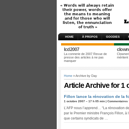
HOME
À PROPOS
GOODIES
lcd2007
clown
La connerie de 2007 Revue de
Clowneri
presse des articles à ne pas
méritent
manquer
Home
» Archive by Day
Article Archive for 1
Fillon lance la rénovation de la 
1 octobre 2007 – 17 h 05 min |
Commentaires 
L’AFP nous l’apprend… “La rénovation de 
par le Premier ministre François Fillon, à
que certains syndicats de …