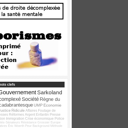
ots clefs
Gouvernement
Sarkoland
complexé
Société
Règne du
cadabrantesque
UMP
Economie
Justice
Ridicule
Affaires
Foutage de
esses
Réformes
Argent
Enfantin
Presse
tion
Immigration
Crise économique
Police
tés-Sénateurs
Résistance
Grossier
Europe
atives
Éric Woerth
Peur
Background
Méthode