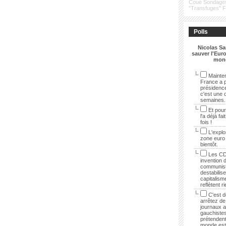
Coué
Sondage
"Transfuges"
Polls
Nicolas Sa
sauver l'Euro
mon
Mainten
France a p
présidenc
c'est une 
semaines.
Et pour
l'a déjà fai
fois !
L'explo
zone euro
bientôt.
Les CD
invention 
communist
destabilise
capitalisme
reflètent r
C'est dé
arrêtez de 
journaux 
gauchistes
prétendent
monde est 