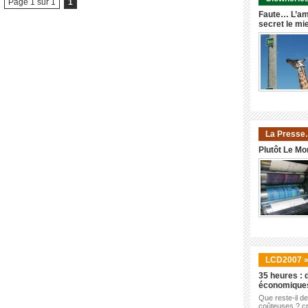
Page 1 sur 1
1
Faute… L’am
secret le mi
La Presse
Plutôt Le Mo
LCD2007 
35 heures : d
économique
Que reste-il d
coûteuses ? cr