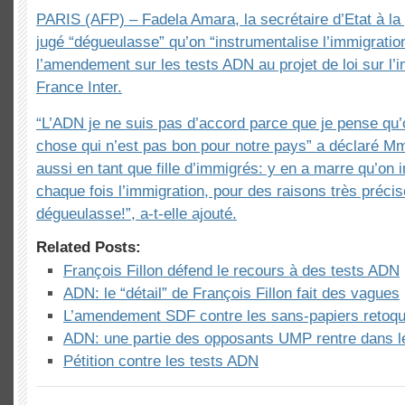
PARIS (AFP) – Fadela Amara, la secrétaire d’Etat à la po
jugé “dégueulasse” qu’on “instrumentalise l’immigratio
l’amendement sur les tests ADN au projet de loi sur l’
France Inter.
“L’ADN je ne suis pas d’accord parce que je pense qu
chose qui n’est pas bon pour notre pays” a déclaré Mm
aussi en tant que fille d’immigrés: y en a marre qu’on 
chaque fois l’immigration, pour des raisons très préci
dégueulasse!”, a-t-elle ajouté.
Related Posts:
François Fillon défend le recours à des tests ADN
ADN: le “détail” de François Fillon fait des vagues
L’amendement SDF contre les sans-papiers retoq
ADN: une partie des opposants UMP rentre dans l
Pétition contre les tests ADN