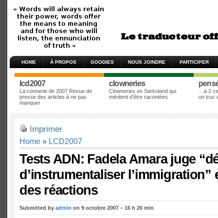
HOME
À PROPOS
GOODIES
NOUS JOINDRE
PARTICIPER
lcd2007
clowneries
pens
La connerie de 2007 Revue de
Clowneries en Sarkoland qui
…à 2 cen
presse des articles à ne pas
méritent d’être racontées
un truc
manquer
Imprimer
Home
»
LCD2007
Tests ADN: Fadela Amara juge “d
d’instrumentaliser l’immigration” 
des réactions
Submitted by
admin
on 9 octobre 2007 – 16 h 26 min