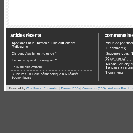
articles récents
commentaire
Aporismes mue : Kitetoa et Bluetouff lancent
Viduitude par Nico
Reflets.info
(11 comments)
Dis donc Aporismes, tu es où ?
Souvenez-vous, Ni
(10 comments)
Tu t’es vu quand tu dialogues ?
Nicolas Sarkozy pro
La loi du plus cynique
française à certain
(9 comments)
35 heures : du faux débat politique aux réalités
économiques
Powered by
WordPress
|
Connexion
|
Entries (RSS)
|
Comments (RSS)
|
Arthemia Premium