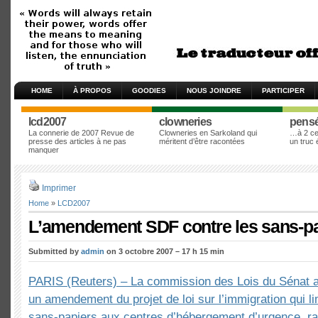
HOME
À PROPOS
GOODIES
NOUS JOINDRE
PARTICIPER
lcd2007
clowneries
pens
La connerie de 2007 Revue de
Clowneries en Sarkoland qui
…à 2 cen
presse des articles à ne pas
méritent d’être racontées
un truc
manquer
Imprimer
Home
»
LCD2007
L’amendement SDF contre les sans-pa
Submitted by
admin
on 3 octobre 2007 – 17 h 15 min
PARIS (Reuters) – La commission des Lois du Sénat 
un amendement du projet de loi sur l’immigration qui li
sans-papiers aux centres d’hébergement d’urgence, rap