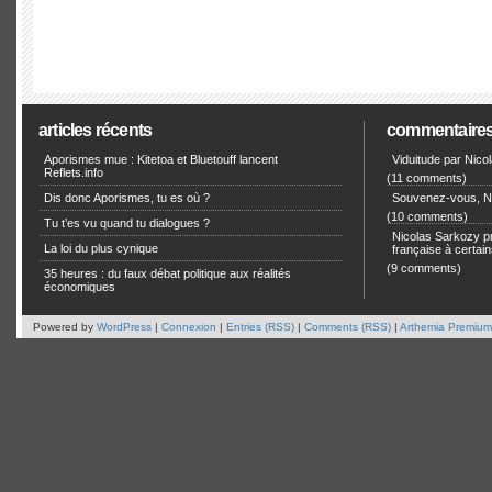
articles récents
commentaire
Aporismes mue : Kitetoa et Bluetouff lancent
Viduitude par Nico
Reflets.info
(11 comments)
Dis donc Aporismes, tu es où ?
Souvenez-vous, Ni
(10 comments)
Tu t’es vu quand tu dialogues ?
Nicolas Sarkozy pro
La loi du plus cynique
française à certain
(9 comments)
35 heures : du faux débat politique aux réalités
économiques
Powered by
WordPress
|
Connexion
|
Entries (RSS)
|
Comments (RSS)
|
Arthemia Premium