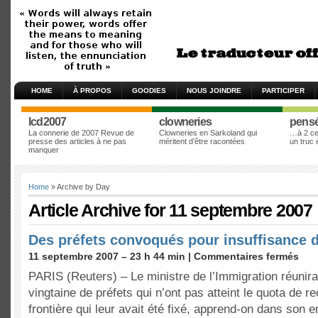
HOME
À PROPOS
GOODIES
NOUS JOINDRE
PARTICIPER
lcd2007
clowneries
pens
La connerie de 2007 Revue de
Clowneries en Sarkoland qui
…à 2 cen
presse des articles à ne pas
méritent d’être racontées
un truc
manquer
Home
» Archive by Day
Article Archive for 11 septembre 2007
Des préfets convoqués pour insuffisance 
11 septembre 2007 – 23 h 44 min |
Commentaires fermés
PARIS (Reuters) – Le ministre de l’Immigration réunir
vingtaine de préfets qui n’ont pas atteint le quota de r
frontière qui leur avait été fixé, apprend-on dans son 