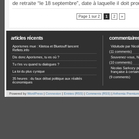
de retraite “le 18 septembre”, date à laquelle il doit p
Page 1 sur 2
1
2
»
articles récents
commentaire
Aporismes mue : Kitetoa et Bluetouff lancent
Viduitude par Nico
Reflets.info
(11 comments)
Dis donc Aporismes, tu es où ?
Souvenez-vous, Ni
(10 comments)
Tu t’es vu quand tu dialogues ?
Nicolas Sarkozy pro
La loi du plus cynique
française à certain
(9 comments)
35 heures : du faux débat politique aux réalités
économiques
Powered by
WordPress
|
Connexion
|
Entries (RSS)
|
Comments (RSS)
|
Arthemia Premium