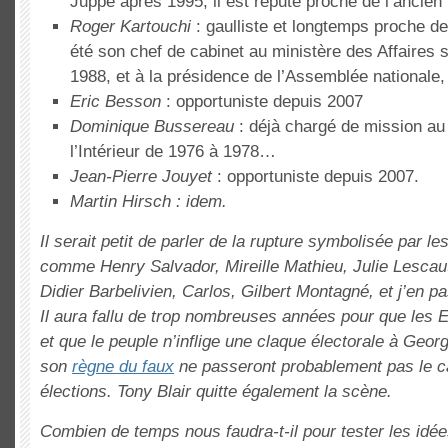
Juppé après 1995, il est réputé proche de l’ancien
Roger Kartouchi
: gaulliste et longtemps proche de 
été son chef de cabinet au ministère des Affaires 
1988, et à la présidence de l’Assemblée nationale,
Eric Besson
: opportuniste depuis 2007
Dominique Bussereau
: déjà chargé de mission au
l’Intérieur de 1976 à 1978…
Jean-Pierre Jouyet
: opportuniste depuis 2007.
Martin Hirsch
: idem.
Il serait petit de parler de la rupture symbolisée par l
comme Henry Salvador, Mireille Mathieu, Julie Lescaut
Didier Barbelivien, Carlos, Gilbert Montagné, et j’en p
Il aura fallu de trop nombreuses années pour que les E
et que le peuple n’inflige une claque électorale à Geor
son
règne du faux
ne passeront probablement pas le c
élections. Tony Blair quitte également la scène.
Combien de temps nous faudra-t-il pour tester les idé