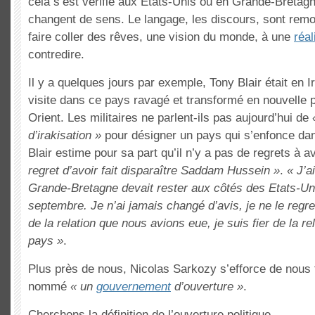
cela s’est vérifié aux Etats-Unis ou en Grande-Bretagn
changent de sens. Le langage, les discours, sont rem
faire coller des rêves, une vision du monde, à une
réal
contredire.
Il y a quelques jours par exemple, Tony Blair était en 
visite dans ce pays ravagé et transformé en nouvelle
Orient. Les militaires ne parlent-ils pas aujourd’hui de
d’irakisation »
pour désigner un pays qui s’enfonce da
Blair estime pour sa part qu’il n’y a pas de regrets à a
regret d’avoir fait disparaître Saddam Hussein »
.
« J’a
Grande-Bretagne devait rester aux côtés des Etats-Uni
septembre. Je n’ai jamais changé d’avis, je ne le regret
de la relation que nous avions eue, je suis fier de la r
pays »
.
Plus près de nous, Nicolas Sarkozy s’efforce de nous fa
nommé
« un
gouvernement
d’ouverture »
.
Cherchons la définition de l’ouverture politique…