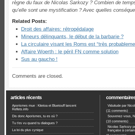
règne du faux de Nicolas Sarkozy ? Combien de temp
qu’elle sont une mystification ? Avec quelles conséqu
Related Posts:
Droit des affaires: rétropédalage
Mineurs délinquants, le début de la barbarie ?
La circulaire visant les Roms est “très probablemen
Affaire Woerth : le péril FN comme solution
Sus au gaucho !
Comments are closed.
articles récents
commentaire
Aporismes mue : Kitetoa et Bluetouff lancent
Viduitude par Nico
Reflets.info
(11 comments)
Dis donc Aporismes, tu es où ?
Souvenez-vous, Ni
(10 comments)
Tu t’es vu quand tu dialogues ?
Nicolas Sarkozy pro
La loi du plus cynique
française à certain