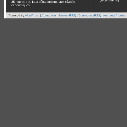
(9 comments)
35 heures : du faux débat politique aux réalités
économiques
Powered by
WordPress
|
Connexion
|
Entries (RSS)
|
Comments (RSS)
|
Arthemia Premium