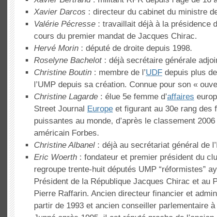
Xavier Darcos
: directeur du cabinet du ministre d
Valérie Pécresse
: travaillait déjà à la présidence 
cours du premier mandat de Jacques Chirac.
Hervé Morin
: député de droite depuis 1998.
Roselyne Bachelot
: déjà secrétaire générale adjo
Christine Boutin
: membre de l’
UDF
depuis plus de
l’UMP depuis sa création. Connue pour son « ouver
Christine Lagarde
: élue 5e femme d’
affaires
europ
Street Journal
Europe
et figurant au 30e rang des
puissantes au monde, d’après le classement 2006
américain Forbes.
Christine Albanel
: déjà au secrétariat général de 
Eric Woerth
: fondateur et premier président du clu
regroupe trente-huit députés UMP “réformistes” ayan
Président de la République Jacques Chirac et au P
Pierre Raffarin. Ancien directeur financier et admi
partir de 1993 et ancien conseiller parlementaire à