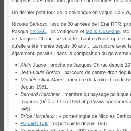
entendus »
les étudiants qui se sont retrouvés devant 
Un dernier petit tour de la novlangue en vogue. La
« ru
Nicolas Sarkozy, issu de 30 années de l’Etat RPR, pr
Pasqua (
le SAC
, les voltigeurs et
Malik Ousekine
, etc
de Jacques Chirac. se veut le chantre d’une rupture ave
qu’elle a été menée depuis 30 ans… La rupture avec le
également, parait-il, dans la composition du gouverne
Alain Juppé
: proche de Jacques Chirac depuis 19
Jean-Louis Borloo
: parcours de centre-droit depui
Michèle Alliot-Marie
: membre de la direction du RP
depuis 1981.
Bernard Kouchner
: membre du paysage politique 
toujours (déjà actif en 1968 http://www.aporismes
p=5).
Brice Hortefeux
: « porte-flingue de Nicolas Sarko
Rachida Dati
: opportuniste depuis 1987.
Xavier Bertrand
: militant RPR depuis l’âge de 16 