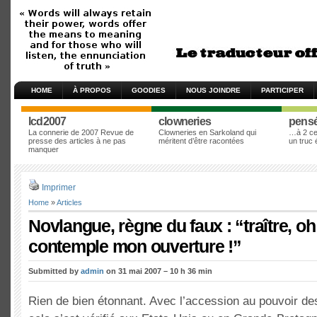
HOME
À PROPOS
GOODIES
NOUS JOINDRE
PARTICIPER
lcd2007
clowneries
pens
La connerie de 2007 Revue de
Clowneries en Sarkoland qui
…à 2 cen
presse des articles à ne pas
méritent d’être racontées
un truc
manquer
Imprimer
Home
»
Articles
Novlangue, règne du faux : “traître, oh
contemple mon ouverture !”
Submitted by
admin
on 31 mai 2007 – 10 h 36 min
Rien de bien étonnant. Avec l’accession au pouvoir de