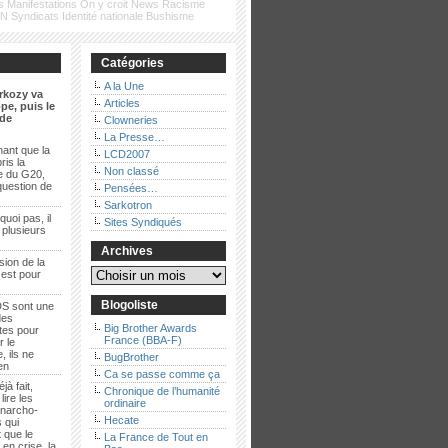
s
Manifestations
On y croit
News
Racisme
FN
Syndicats
Identité nationale
Bushisme
Catégories
A la Une
rkozy va
Articles
pe, puis le
de
Clowneries
La Presse…
ant que la
LCD2007
ris la
Non classé
e du G20,
question de
Pensées…
Sarkotron
quoi pas, il
Sites Syndiqués
t plusieurs
Archives
sion de la
 est pour
Blogoliste
S sont une
des
Big Brother Awards
es pour
France (BBA-F)
r le
, ils ne
BugBrother
ien
Ca se passe comme ça
jà fait,
Chronique de l’humanité
lire les
ordinaire
anarcho-
Hecate
 qui
 que le
La France de Tout en
en crise, la