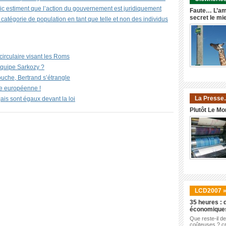
lic estiment que l’action du gouvernement est juridiquement
Faute… L’am
secret le mi
 catégorie de population en tant que telle et non des individus
circulaire visant les Roms
’équipe Sarkozy ?
ouche, Bertrand s’étrangle
e européenne !
La Presse
ais sont égaux devant la loi
Plutôt Le Mo
LCD2007 
35 heures : d
économique
Que reste-il d
coûteuses ? cr