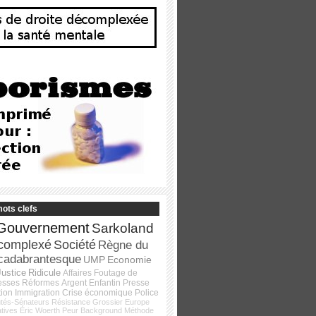
ots clefs
Gouvernement
Sarkoland
complexé
Société
Règne du
cadabrantesque
UMP
Economie
Justice
Ridicule
Affaires
Foutage de
esses
Réformes
Argent
Enfantin
Presse
tion
Immigration
Crise économique
Police
tés-Sénateurs
Résistance
Grossier
Europe
atives
Éric Woerth
Peur
Background
Méthode