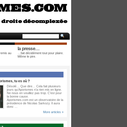
la presse…
 remis au
…fait décidément tout pour plaire.
Même le pire.
rismes, tu es où ?
Désolé… Que dire… Cela fait plusieurs
jours qu’Aporismes n’a rien mis en ligne.
Ne nous en veuillez pas trop. C’est pour
la bonne cause.
Aporismes.com est un observatoire de la
présidence de Nicolas Sarkozy. Il aura
donc …
More articles »
 »