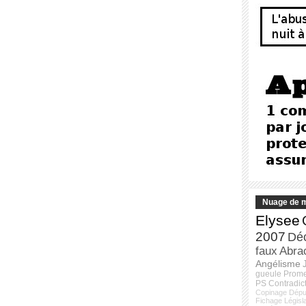
Nuage de m
Elysee
2007
Dé
faux
Abra
Angélisme
gueule
Prom
PS
Contradic
Copinage
Dépu
Fichage
Législ