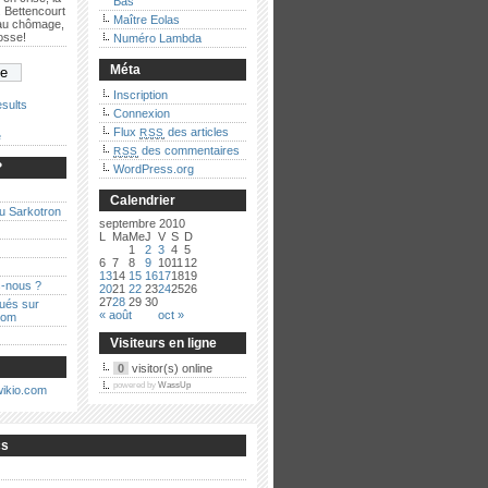
Bas
 Bettencourt
Maître Eolas
 au chômage,
bosse!
Numéro Lambda
Méta
Inscription
sults
Connexion
Flux
des articles
RSS
e
des commentaires
RSS
?
WordPress.org
Calendrier
au Sarkotron
septembre 2010
L
Ma
Me
J
V
S
D
1
2
3
4
5
6
7
8
9
10
11
12
13
14
15
16
17
18
19
-nous ?
20
21
22
23
24
25
26
27
28
29
30
qués sur
« août
oct »
com
Visiteurs en ligne
0
visitor(s) online
powered by
WassUp
cs