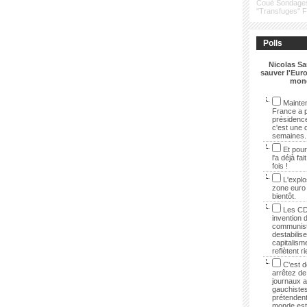
Coué
Sondage
"Transfuges"
Polls
Nicolas Sa
sauver l'Euro
mon
Mainten
France a p
présidenc
c'est une 
semaines.
Et pour
l'a déjà fai
fois !
L'explo
zone euro
bientôt.
Les CD
invention 
communist
destabilise
capitalisme
reflètent r
C'est dé
arrêtez de 
journaux 
gauchistes
prétendent
monde est 