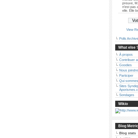
preuve, M.
n'est pas
elle. Elle 
View Re
Polls Archiv
What else 
À propos
Contribuer 
Goodies
Nous joindre
Participer
Qui sommes
Sites Syndi
Aporismes.
Sondages
Wikio
Blog Metri
Blog stats