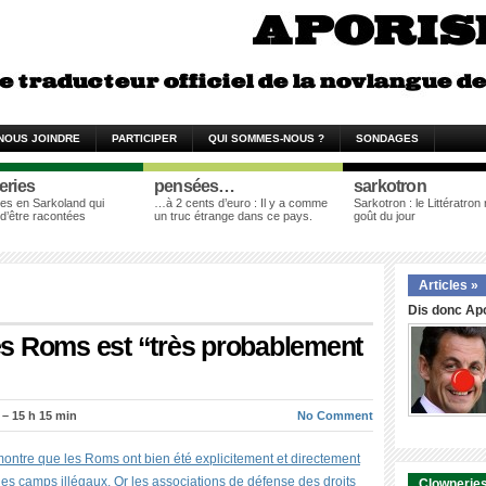
NOUS JOINDRE
PARTICIPER
QUI SOMMES-NOUS ?
SONDAGES
eries
pensées…
sarkotron
es en Sarkoland qui
…à 2 cents d’euro : Il y a comme
Sarkotron : le Littératron
 d’être racontées
un truc étrange dans ce pays.
goût du jour
Articles »
Dis donc Apo
 les Roms est “très probablement
– 15 h 15 min
No Comment
 montre que les Roms ont bien été explicitement et directement
es camps illégaux. Or les associations de défense des droits
Clowneries