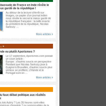
bassade de France en Inde révèle le
eux gardé de la république !
Au détour de la lecture d’Arrêt sur
Images, ce papier d’un journal indien
nous révèle le secret le mieux gardé de
la république française : la taille exacte
du président de la république, Nicolas
Sarkozy …
More articles »
… »
nde ou plutôt Aporismes ?
Le 17 septembre, Aporismes.com postait
un court article :
Europe : d’autres soucis en perspective
Pendant que Nicolas Sarkozy joue à
Guignol à Bruxelles, d’autres soucis plus
sérieux se profilent. L’Irlande et le
Portugal sont en …
More articles »
»
u faux débat politique aux réalités
s
es lois Aubry ? Les 35 heures sont-elles
éatrices d’emplois ? ou responsables de la