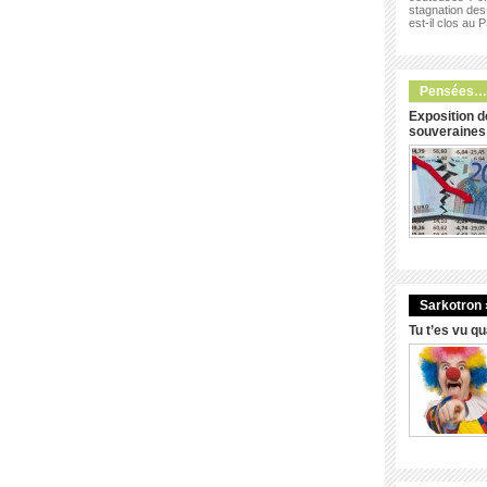
stagnation des 
est-il clos au 
Pensées…
Exposition d
souveraines
Sarkotron 
Tu t’es vu q