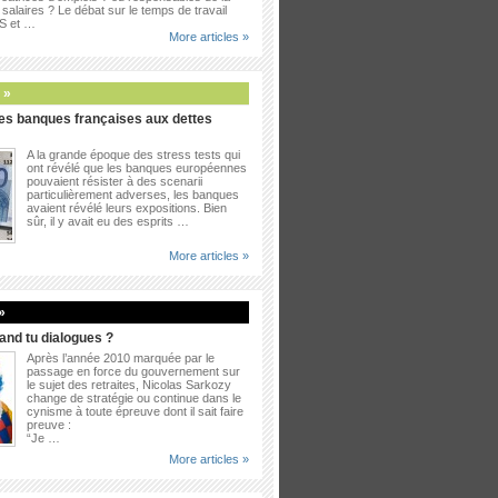
salaires ? Le débat sur le temps de travail
PS et …
More articles »
 »
es banques françaises aux dettes
A la grande époque des stress tests qui
ont révélé que les banques européennes
pouvaient résister à des scenarii
particulièrement adverses, les banques
avaient révélé leurs expositions. Bien
sûr, il y avait eu des esprits …
More articles »
»
uand tu dialogues ?
Après l’année 2010 marquée par le
passage en force du gouvernement sur
le sujet des retraites, Nicolas Sarkozy
change de stratégie ou continue dans le
cynisme à toute épreuve dont il sait faire
preuve :
“Je …
More articles »