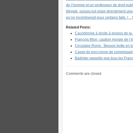
de l’homme et un professeur de droit pub
illégale, puisqu’est visée directement une
qu’on incriminerait pour certains faits. (…)
Related Posts:
Cacophonie à droite à propos de la 
François fillon, caution morale de l
Circulaire Roms : Besson botte en t
Casse-toi pov’conne de commissair
Badinter rappelle que tous les Franç
Comments are closed.