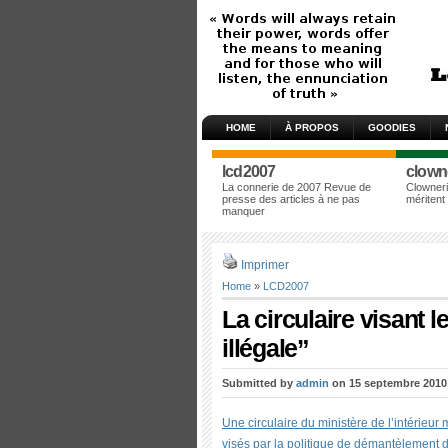
HOME
À PROPOS
GOODIES
lcd2007
clown
La connerie de 2007 Revue de
Clowneri
presse des articles à ne pas
méritent
manquer
Imprimer
Home
»
LCD2007
La circulaire visant
illégale”
Submitted by
admin
on 15 septembre 2010 
Une circulaire du ministère de l’intérieur
visés par la politique de démantèlement d