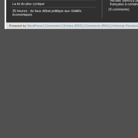
Nicolas Sarkozy pro
La loi du plus cynique
française à certain
(9 comments)
35 heures : du faux débat politique aux réalités
économiques
Powered by
WordPress
|
Connexion
|
Entries (RSS)
|
Comments (RSS)
|
Arthemia Premium