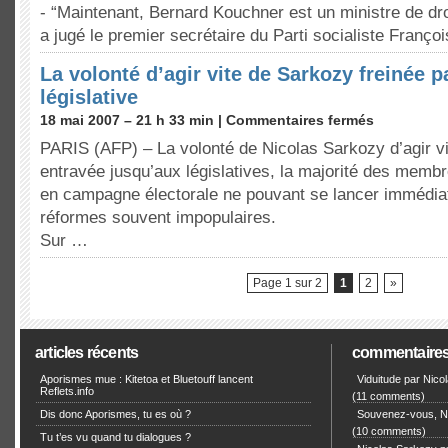
- “Maintenant, Bernard Kouchner est un ministre de dr
a jugé le premier secrétaire du Parti socialiste Franç
La volonté d’agir vite de Sarkozy freinée 
législative
18 mai 2007 – 21 h 33 min |
Commentaires fermés
PARIS (AFP) – La volonté de Nicolas Sarkozy d’agir vit
entravée jusqu’aux législatives, la majorité des mem
en campagne électorale ne pouvant se lancer immédi
réformes souvent impopulaires.
Sur …
Page 1 sur 2
1
2
»
articles récents
commentaire
Aporismes mue : Kitetoa et Bluetouff lancent
Viduitude par Nico
Reflets.info
(11 comments)
Dis donc Aporismes, tu es où ?
Souvenez-vous, Ni
(10 comments)
Tu t’es vu quand tu dialogues ?