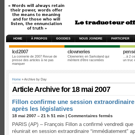
HOME
À PROPOS
GOODIES
NOUS JOINDRE
PARTICIPER
lcd2007
clowneries
pens
La connerie de 2007 Revue de
Clowneries en Sarkoland qui
…à 2 cen
presse des articles à ne pas
méritent d’être racontées
un truc
manquer
Home
» Archive by Day
Article Archive for 18 mai 2007
Fillon confirme une session extraordinair
après les législatives
18 mai 2007 – 21 h 51 min |
Commentaires fermés
PARIS (AP) – François Fillon a confirmé vendredi que
réunirait en session extraordinaire “immédiatement” ap