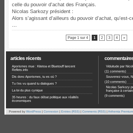
celle du pouvoir d’achat des Français.
Nicolas Sarkozy président :
Alors s’agissant d’ailleurs du pouvoir d’achat, qu’est-
…
Page 1 sur 4
1
2
3
4
»
articles récents
commentaire
Aporismes mue : Kitetoa et Bluetouff lancent
Viduitude par Nico
Reflets.info
(11 comments)
Dis donc Aporismes, tu es où ?
Souvenez-vous, Ni
(10 comments)
Tu t’es vu quand tu dialogues ?
Nicolas Sarkozy pro
La loi du plus cynique
française à certain
(9 comments)
35 heures : du faux débat politique aux réalités
économiques
Powered by
WordPress
|
Connexion
|
Entries (RSS)
|
Comments (RSS)
|
Arthemia Premium