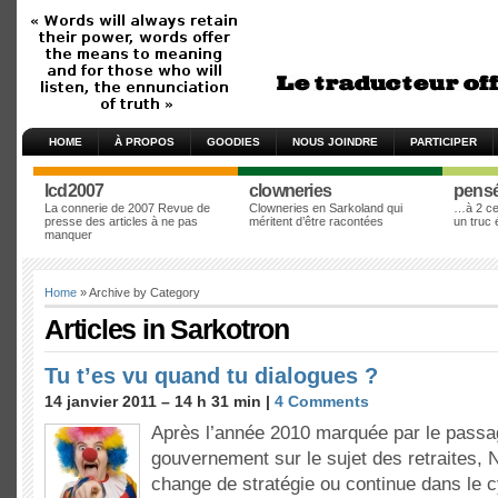
HOME
À PROPOS
GOODIES
NOUS JOINDRE
PARTICIPER
lcd2007
clowneries
pens
La connerie de 2007 Revue de
Clowneries en Sarkoland qui
…à 2 cen
presse des articles à ne pas
méritent d’être racontées
un truc
manquer
Home
» Archive by Category
Articles in
Sarkotron
Tu t’es vu quand tu dialogues ?
14 janvier 2011 – 14 h 31 min |
4 Comments
Après l’année 2010 marquée par le passa
gouvernement sur le sujet des retraites, 
change de stratégie ou continue dans le 