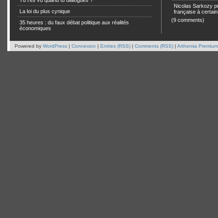
Tu t’es vu quand tu dialogues ?
Nicolas Sarkozy pro
La loi du plus cynique
française à certain
(9 comments)
35 heures : du faux débat politique aux réalités
économiques
Powered by
WordPress
|
Connexion
|
Entries (RSS)
|
Comments (RSS)
|
Arthemia Premium