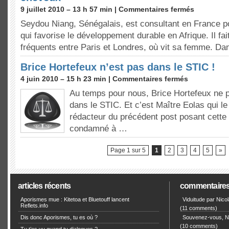
9 juillet 2010 – 13 h 57 min |
Commentaires fermés
Seydou Niang, Sénégalais, est consultant en France 
qui favorise le développement durable en Afrique. Il fai
fréquents entre Paris et Londres, où vit sa femme. D
Brice Hortefeux n’est pas dans le STIC !
4 juin 2010 – 15 h 23 min |
Commentaires fermés
Au temps pour nous, Brice Hortefeux ne p
dans le STIC. Et c’est Maître Eolas qui le 
rédacteur du précédent post posant cette 
condamné à …
Page 1 sur 5
1
2
3
4
5
»
articles récents
commentaire
Aporismes mue : Kitetoa et Bluetouff lancent
Viduitude par Nico
Reflets.info
(11 comments)
Dis donc Aporismes, tu es où ?
Souvenez-vous, Ni
(10 comments)