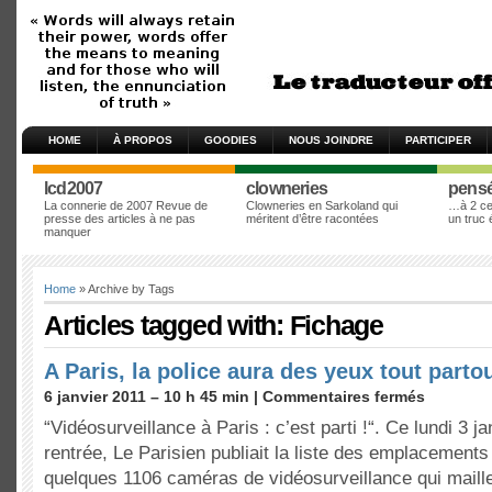
HOME
À PROPOS
GOODIES
NOUS JOINDRE
PARTICIPER
lcd2007
clowneries
pens
La connerie de 2007 Revue de
Clowneries en Sarkoland qui
…à 2 cen
presse des articles à ne pas
méritent d’être racontées
un truc
manquer
Home
» Archive by Tags
Articles tagged with: Fichage
A Paris, la police aura des yeux tout parto
6 janvier 2011 – 10 h 45 min |
Commentaires fermés
“Vidéosurveillance à Paris : c’est parti !“. Ce lundi 3 j
rentrée, Le Parisien publiait la liste des emplacements 
quelques 1106 caméras de vidéosurveillance qui maille