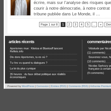
écrire, mais sur l’analyse des risques qu
courir à notre démocratie, à notre contrat
tribune publiée dans Le Monde, il …
Page 1 sur 8
1
2
3
4
5
...
»
Der
articles récents
commentaire
Aporismes mue : Kitetoa et Bluetouff lancent
Viduitude par Nico
Reflets.info
(11 comments)
Dis donc Aporismes, tu es où ?
Souvenez-vous, Ni
(10 comments)
Tu t’es vu quand tu dialogues ?
Nicolas Sarkozy pro
La loi du plus cynique
française à certain
(9 comments)
35 heures : du faux débat politique aux réalités
économiques
Powered by
WordPress
|
Connexion
|
Entries (RSS)
|
Comments (RSS)
|
Arthemia Premium