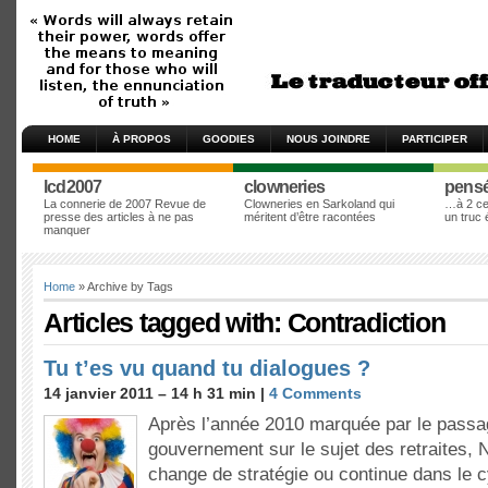
HOME
À PROPOS
GOODIES
NOUS JOINDRE
PARTICIPER
lcd2007
clowneries
pens
La connerie de 2007 Revue de
Clowneries en Sarkoland qui
…à 2 cen
presse des articles à ne pas
méritent d’être racontées
un truc
manquer
Home
» Archive by Tags
Articles tagged with: Contradiction
Tu t’es vu quand tu dialogues ?
14 janvier 2011 – 14 h 31 min |
4 Comments
Après l’année 2010 marquée par le passa
gouvernement sur le sujet des retraites, 
change de stratégie ou continue dans le 