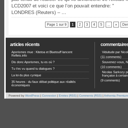
LCD2007 et voici ce que l’on pouvait entendre: ”
LONDRES (Reuters) – …
Page 1 sur 9
1
2
3
4
5
...
»
Der
articles récents
commentaire
Aporismes mue : Kitetoa et Bluetouff lancent
Viduitude par Nico
Reflets.info
(11 comments)
Dis donc Aporismes, tu es où ?
Souvenez-vous, Ni
(10 comments)
Tu t’es vu quand tu dialogues ?
Nicolas Sarkozy pro
La loi du plus cynique
française à certain
(9 comments)
35 heures : du faux débat politique aux réalités
économiques
Powered by
WordPress
|
Connexion
|
Entries (RSS)
|
Comments (RSS)
|
Arthemia Premium