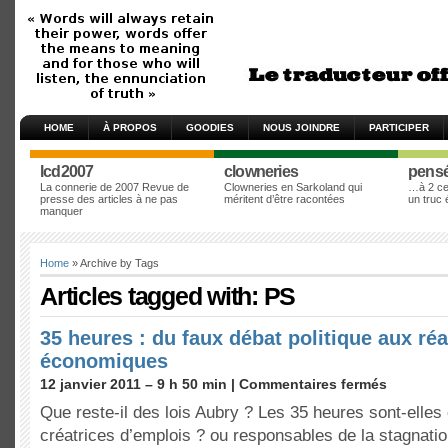
HOME
À PROPOS
GOODIES
NOUS JOINDRE
PARTICIPER
lcd2007
clowneries
pens
La connerie de 2007 Revue de
Clowneries en Sarkoland qui
…à 2 cen
presse des articles à ne pas
méritent d’être racontées
un truc
manquer
Home
» Archive by Tags
Articles tagged with: PS
35 heures : du faux débat politique aux réa
économiques
12 janvier 2011 – 9 h 50 min |
Commentaires fermés
Que reste-il des lois Aubry ? Les 35 heures sont-elles
créatrices d’emplois ? ou responsables de la stagnatio