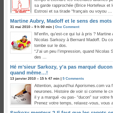
sa garde rapprochée (Brice Hortefeux et 
Estrosi et sa tirade “français ou voyou …
Martine Aubry, Madoff et le sens des mots
31 mai 2010 – 9 h 00 min |
One Comment
M’enfin, qu’est-ce qui lui à pris ? Martin
Nicolas Sarkozy à Bernard Madoff. Du cou
tombe sur le dos.
“J’ai un peu l’impression, quand Nicolas
des …
Hé m’sieur Sarkozy, y’a pas marqué ducon 
quand même…!
13 janvier 2010 – 15 h 47 min |
5 Comments
Attention, aujourd’hui Aporismes.com va f
neurones. Histoire de voir si comme le c
il y a marqué -ou pas- “ducon” sur votre 
Prenez votre temps, relaxez-vous, vous a
Sarkozy menteur ? Il faut que les ragots c