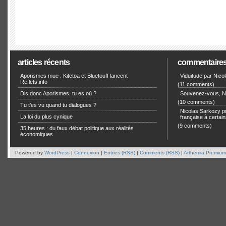
articles récents
commentaire
Aporismes mue : Kitetoa et Bluetouff lancent
Viduitude par Nico
Reflets.info
(11 comments)
Dis donc Aporismes, tu es où ?
Souvenez-vous, Ni
(10 comments)
Tu t’es vu quand tu dialogues ?
Nicolas Sarkozy pro
La loi du plus cynique
française à certain
(9 comments)
35 heures : du faux débat politique aux réalités
économiques
Powered by
WordPress
|
Connexion
|
Entries (RSS)
|
Comments (RSS)
|
Arthemia Premium