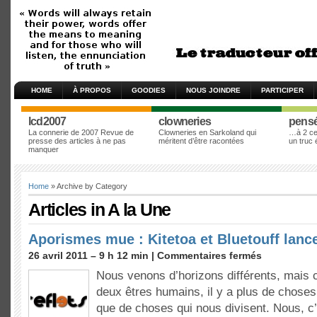
HOME
À PROPOS
GOODIES
NOUS JOINDRE
PARTICIPER
lcd2007
clowneries
pens
La connerie de 2007 Revue de
Clowneries en Sarkoland qui
…à 2 cen
presse des articles à ne pas
méritent d’être racontées
un truc
manquer
Home
» Archive by Category
Articles in
A la Une
Aporismes mue : Kitetoa et Bluetouff lance
26 avril 2011 – 9 h 12 min |
Commentaires fermés
Nous venons d’horizons différents, mais
deux êtres humains, il y a plus de chose
que de choses qui nous divisent. Nous, c’