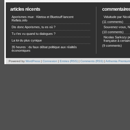
articles récents
commentaire
Aporismes mue : Kitetoa et Bluetouff lancent
Viduitude par Nico
Reflets.info
(11 comments)
Dis donc Aporismes, tu es où ?
Souvenez-vous, Ni
(10 comments)
Tu t’es vu quand tu dialogues ?
Nicolas Sarkozy pro
La loi du plus cynique
française à certain
(9 comments)
35 heures : du faux débat politique aux réalités
économiques
Powered by
WordPress
|
Connexion
|
Entries (RSS)
|
Comments (RSS)
|
Arthemia Premium