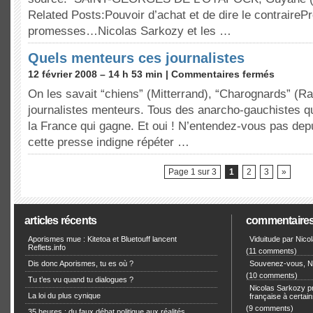
Related Posts:Pouvoir d’achat et de dire le contraire
promesses…Nicolas Sarkozy et les …
Quels menteurs ces journalistes
12 février 2008 – 14 h 53 min |
Commentaires fermés
On les savait “chiens” (Mitterrand), “Charognards” (R
journalistes menteurs. Tous des anarcho-gauchistes qu
la France qui gagne. Et oui ! N’entendez-vous pas de
cette presse indigne répéter …
Page 1 sur 3
1
2
3
»
articles récents
commentaire
Aporismes mue : Kitetoa et Bluetouff lancent
Viduitude par Nico
Reflets.info
(11 comments)
Dis donc Aporismes, tu es où ?
Souvenez-vous, Ni
(10 comments)
Tu t’es vu quand tu dialogues ?
Nicolas Sarkozy pro
La loi du plus cynique
française à certain
(9 comments)
35 heures : du faux débat politique aux réalités