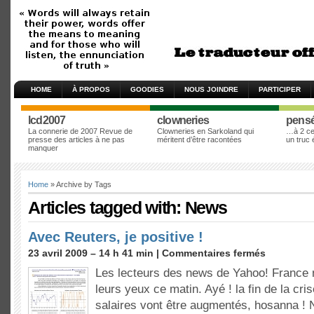
HOME
À PROPOS
GOODIES
NOUS JOINDRE
PARTICIPER
lcd2007
clowneries
pens
La connerie de 2007 Revue de
Clowneries en Sarkoland qui
…à 2 cen
presse des articles à ne pas
méritent d’être racontées
un truc
manquer
Home
» Archive by Tags
Articles tagged with: News
Avec Reuters, je positive !
23 avril 2009 – 14 h 41 min |
Commentaires fermés
Les lecteurs des news de Yahoo! France n
leurs yeux ce matin. Ayé ! la fin de la cri
salaires vont être augmentés, hosanna !