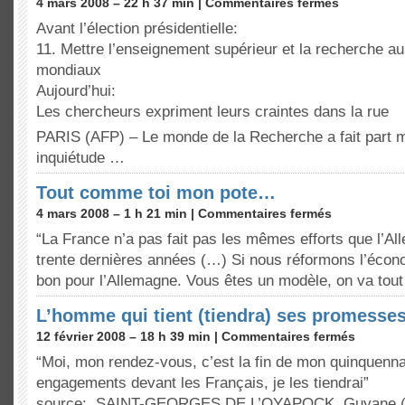
4 mars 2008 – 22 h 37 min |
Commentaires fermés
Avant l’élection présidentielle:
11. Mettre l’enseignement supérieur et la recherche au
mondiaux
Aujourd’hui:
Les chercheurs expriment leurs craintes dans la rue
PARIS (AFP) – Le monde de la Recherche a fait part 
inquiétude …
Tout comme toi mon pote…
4 mars 2008 – 1 h 21 min |
Commentaires fermés
“La France n’a pas fait pas les mêmes efforts que l’Al
trente dernières années (…) Si nous réformons l’écono
bon pour l’Allemagne. Vous êtes un modèle, on va tout
L’homme qui tient (tiendra) ses promesse
12 février 2008 – 18 h 39 min |
Commentaires fermés
“Moi, mon rendez-vous, c’est la fin de mon quinquennat
engagements devant les Français, je les tiendrai”
source: SAINT-GEORGES DE L’OYAPOCK, Guyane (