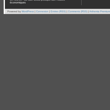
économiques
Powered by
WordPress
|
Connexion
|
Entries (RSS)
|
Comments (RSS)
|
Arthemia Premium