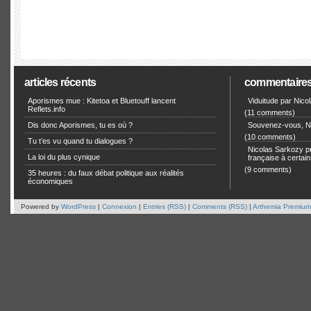
articles récents
commentaire
Aporismes mue : Kitetoa et Bluetouff lancent
Viduitude par Nico
Reflets.info
(11 comments)
Dis donc Aporismes, tu es où ?
Souvenez-vous, Ni
(10 comments)
Tu t’es vu quand tu dialogues ?
Nicolas Sarkozy pro
La loi du plus cynique
française à certain
(9 comments)
35 heures : du faux débat politique aux réalités
économiques
Powered by
WordPress
|
Connexion
|
Entries (RSS)
|
Comments (RSS)
|
Arthemia Premium