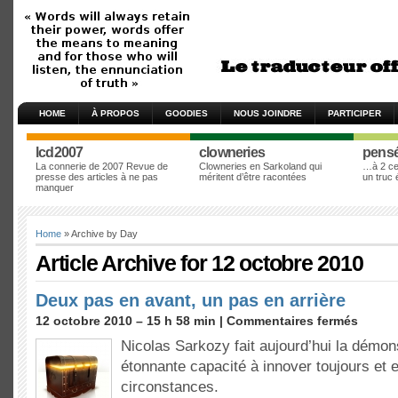
HOME
À PROPOS
GOODIES
NOUS JOINDRE
PARTICIPER
lcd2007
clowneries
pens
La connerie de 2007 Revue de
Clowneries en Sarkoland qui
…à 2 cen
presse des articles à ne pas
méritent d’être racontées
un truc
manquer
Home
» Archive by Day
Article Archive for 12 octobre 2010
Deux pas en avant, un pas en arrière
12 octobre 2010 – 15 h 58 min |
Commentaires fermés
Nicolas Sarkozy fait aujourd’hui la démon
étonnante capacité à innover toujours et 
circonstances.