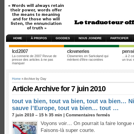
HOME
À PROPOS
GOODIES
NOUS JOINDRE
PARTICIPER
lcd2007
clowneries
pens
La connerie de 2007 Revue de
Clowneries en Sarkoland qui
…à 2 cen
presse des articles à ne pas
méritent d’être racontées
un truc
manquer
Home
» Archive by Day
Article Archive for 7 juin 2010
tout va bien, tout va bien, tout va bien… 
sauve l’Europe, tout va bien… tout …
7 juin 2010 – 15 h 35 min |
Commentaires fermés
Voyons voir… On pourrait la faire longue 
Faisons-là super courte.