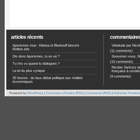
articles récents
commentaire
Aporismes mue : Kitetoa et Bluetouff lancent
Viduitude par Nico
Reflets.info
(11 comments)
Dis donc Aporismes, tu es où ?
Souvenez-vous, Ni
(10 comments)
Tu t’es vu quand tu dialogues ?
Nicolas Sarkozy pro
La loi du plus cynique
française à certain
(9 comments)
35 heures : du faux débat politique aux réalités
économiques
Powered by
WordPress
|
Connexion
|
Entries (RSS)
|
Comments (RSS)
|
Arthemia Premium