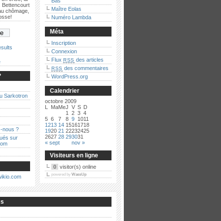
Bas
 Bettencourt
Maître Eolas
 au chômage,
bosse!
Numéro Lambda
Méta
Inscription
sults
Connexion
Flux
des articles
RSS
e
des commentaires
RSS
?
WordPress.org
Calendrier
au Sarkotron
octobre 2009
L
Ma
Me
J
V
S
D
1
2
3
4
5
6
7
8
9
10
11
12
13
14
15
16
17
18
-nous ?
19
20
21
22
23
24
25
26
27
28
29
30
31
qués sur
« sept
nov »
com
Visiteurs en ligne
0
visitor(s) online
powered by
WassUp
cs