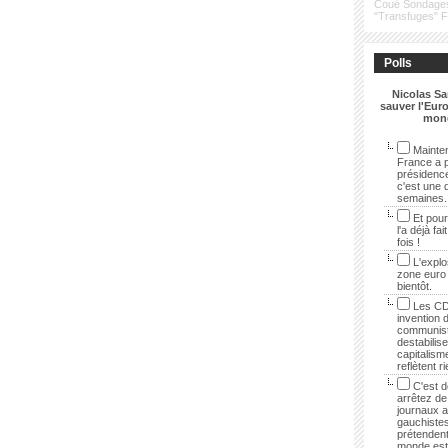
Coué
Sondage
"Transfuges"
Polls
Nicolas Sa
sauver l'Euro
mon
Mainten
France a p
présidenc
c'est une 
semaines.
Et pour
l'a déjà fai
fois !
L'explo
zone euro
bientôt.
Les CD
invention 
communist
destabilise
capitalisme
reflètent r
C'est dé
arrêtez de 
journaux 
gauchistes
prétendent
monde est 