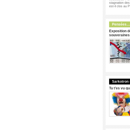
stagnation des 
est-il clos au 
Pensées…
Exposition d
souveraines
Sarkotron 
Tu t’es vu q