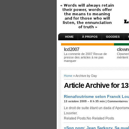
HOME
À PROPOS
GOODIES
lcd2007
clown
La connerie de 2007 Revue de
Clowneri
presse des articles à ne pas
méritent
manquer
Home
» Archive by Day
Article Archive for 1
Rienafoutrisme selon Franck Louv
13 octobre 2009 – 8 h 35 min |
Commentaires 
Le droit de suite étant un dada d’Aporism
Louvrier.
Related Posts:No Related Posts
«Son nom: Jean Sarkozy. Sa quali