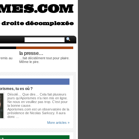
la presse…
 remis au
…fait décidément tout pour plaire.
Même le pire.
rismes, tu es où ?
Désolé… Que dire… Cela fait plusieurs
jours qu’Aporismes n’a rien mis en ligne.
Ne nous en veuillez pas trop. C’est pour
la bonne cause.
Aporismes.com est un observatoire de la
présidence de Nicolas Sarkozy. Il aura
donc …
More articles »
 »