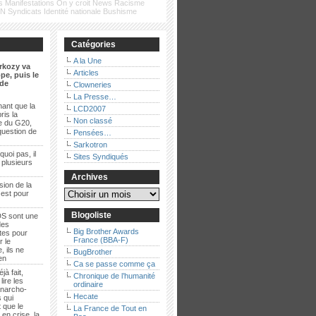
s
Manifestations
On y croit
News
Racisme
FN
Syndicats
Identité nationale
Bushisme
Catégories
A la Une
rkozy va
Articles
pe, puis le
de
Clowneries
La Presse…
ant que la
LCD2007
ris la
Non classé
e du G20,
question de
Pensées…
Sarkotron
quoi pas, il
Sites Syndiqués
t plusieurs
Archives
sion de la
 est pour
Blogoliste
S sont une
des
Big Brother Awards
es pour
France (BBA-F)
r le
, ils ne
BugBrother
ien
Ca se passe comme ça
jà fait,
Chronique de l’humanité
lire les
ordinaire
anarcho-
Hecate
 qui
 que le
La France de Tout en
en crise, la