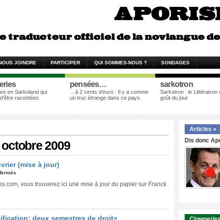
NOUS JOINDRE
PARTICIPER
QUI SOMMES-NOUS ?
SONDAGES
eries
pensées…
sarkotron
es en Sarkoland qui
…à 2 cents d’euro : Il y a comme
Sarkotron : le Littératron
 d’être racontées
un truc étrange dans ce pays.
goût du jour
Articles »
Dis donc Apo
3 octobre 2009
rier (mise à jour)
fermés
es.com, vous trouverez ici une mise à jour du papier sur Franck
fication: deux semestres de droit»
Clowneries