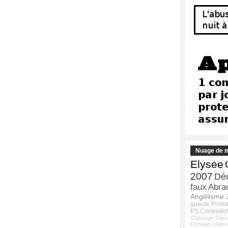
Nuage de m
Elysee
2007
Dé
faux
Abra
Angélisme
gueule
Prom
PS
Contradic
Copinage
Dépu
Fichage
Législ