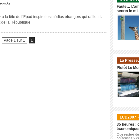
fermés
Faute… L’am
secret le mi
 la tête de l’Epad inspire les médias étrangers qui raillent la
t de la République.
Page 1 sur 1
1
La Presse
Plutôt Le Mo
LCD2007 
35 heures : d
économique
Que reste-il d
coûteuses ? cr