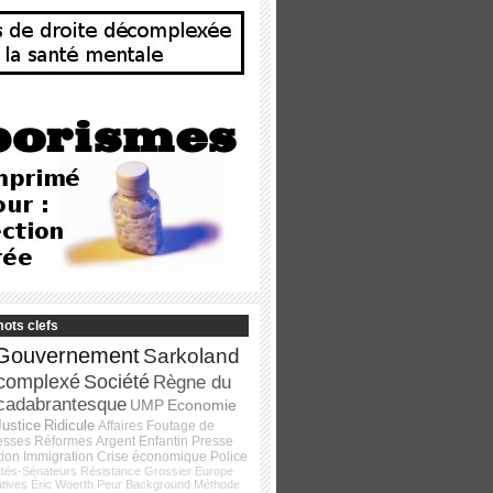
ots clefs
Gouvernement
Sarkoland
complexé
Société
Règne du
cadabrantesque
UMP
Economie
Justice
Ridicule
Affaires
Foutage de
esses
Réformes
Argent
Enfantin
Presse
tion
Immigration
Crise économique
Police
tés-Sénateurs
Résistance
Grossier
Europe
atives
Éric Woerth
Peur
Background
Méthode