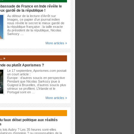
bassade de France en Inde révèle le
eux gardé de la république !
Au détour de la lecture d’Arrêt sur
Images, ce papier d’un journal indien
nous révèle le secret le mieux gardé de
la république française : la taille exacte
du président de la république, Nicolas
Sarkozy …
More articles »
… »
nde ou plutôt Aporismes ?
Le 17 septembre, Aporismes.com postait
un court article :
Europe : d’autres soucis en perspective
Pendant que Nicolas Sarkozy joue à
Guignol à Bruxelles, d’autres soucis plus
sérieux se profilent. L’Irlande et le
Portugal sont en …
More articles »
»
u faux débat politique aux réalités
s
es lois Aubry ? Les 35 heures sont-elles
éatrices d’emplois ? ou responsables de la