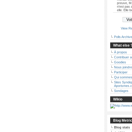
preuve, M.
n'est pas
elle. Elle 
View Re
Polls Archiv
What else 
À propos
Contribuer 
Goodies
Nous joindre
Participer
Qui sommes
Sites Syndi
Aporismes.
Sondages
Wikio
Blog Metri
Blog stats