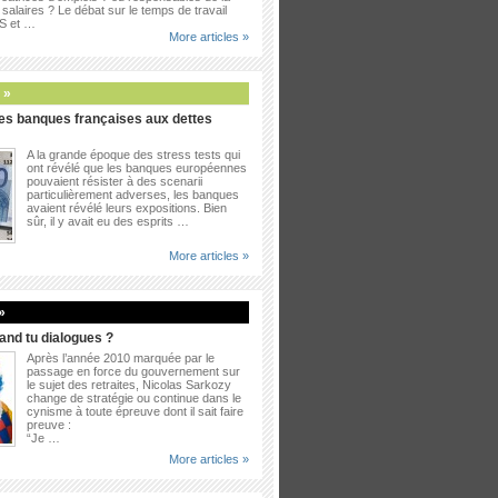
salaires ? Le débat sur le temps de travail
PS et …
More articles »
 »
es banques françaises aux dettes
A la grande époque des stress tests qui
ont révélé que les banques européennes
pouvaient résister à des scenarii
particulièrement adverses, les banques
avaient révélé leurs expositions. Bien
sûr, il y avait eu des esprits …
More articles »
»
uand tu dialogues ?
Après l’année 2010 marquée par le
passage en force du gouvernement sur
le sujet des retraites, Nicolas Sarkozy
change de stratégie ou continue dans le
cynisme à toute épreuve dont il sait faire
preuve :
“Je …
More articles »