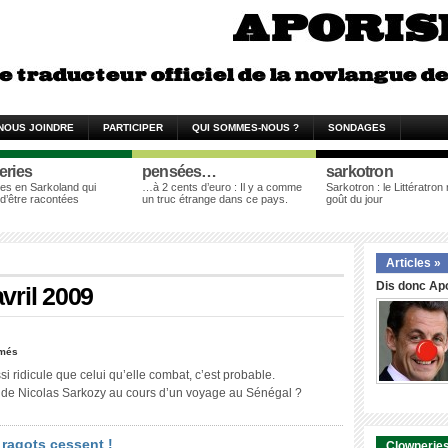
NOUS JOINDRE
PARTICIPER
QUI SOMMES-NOUS ?
SONDAGES
eries
pensées…
sarkotron
es en Sarkoland qui
…à 2 cents d’euro : Il y a comme
Sarkotron : le Littératron
 d’être racontées
un truc étrange dans ce pays.
goût du jour
Articles »
Dis donc Apo
avril 2009
rmés
 ridicule que celui qu’elle combat, c’est probable.
 de Nicolas Sarkozy au cours d’un voyage au Sénégal ?
 ragots cessent !
Clowneries