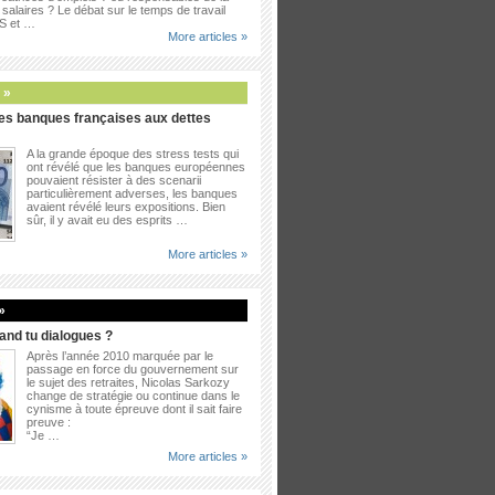
salaires ? Le débat sur le temps de travail
PS et …
More articles »
 »
es banques françaises aux dettes
A la grande époque des stress tests qui
ont révélé que les banques européennes
pouvaient résister à des scenarii
particulièrement adverses, les banques
avaient révélé leurs expositions. Bien
sûr, il y avait eu des esprits …
More articles »
»
uand tu dialogues ?
Après l’année 2010 marquée par le
passage en force du gouvernement sur
le sujet des retraites, Nicolas Sarkozy
change de stratégie ou continue dans le
cynisme à toute épreuve dont il sait faire
preuve :
“Je …
More articles »