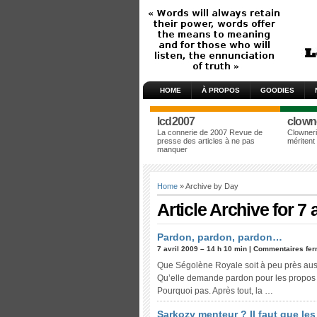
HOME
À PROPOS
GOODIES
lcd2007
clown
La connerie de 2007 Revue de
Clowneri
presse des articles à ne pas
méritent
manquer
Home
» Archive by Day
Article Archive for 7 
Pardon, pardon, pardon…
7 avril 2009 – 14 h 10 min |
Commentaires fe
Que Ségolène Royale soit à peu près aussi
Qu’elle demande pardon pour les propos
Pourquoi pas. Après tout, la …
Sarkozy menteur ? Il faut que les