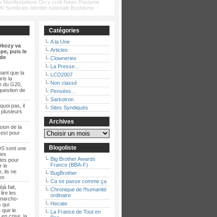
s
Manifestations
On y croit
News
Racisme
FN
Syndicats
Identité nationale
Bushisme
Catégories
A la Une
rkozy va
Articles
pe, puis le
de
Clowneries
La Presse…
ant que la
LCD2007
ris la
Non classé
e du G20,
question de
Pensées…
Sarkotron
quoi pas, il
Sites Syndiqués
t plusieurs
Archives
sion de la
 est pour
Blogoliste
S sont une
des
Big Brother Awards
es pour
France (BBA-F)
r le
, ils ne
BugBrother
ien
Ca se passe comme ça
jà fait,
Chronique de l’humanité
lire les
ordinaire
anarcho-
Hecate
 qui
 que le
La France de Tout en
en crise, la