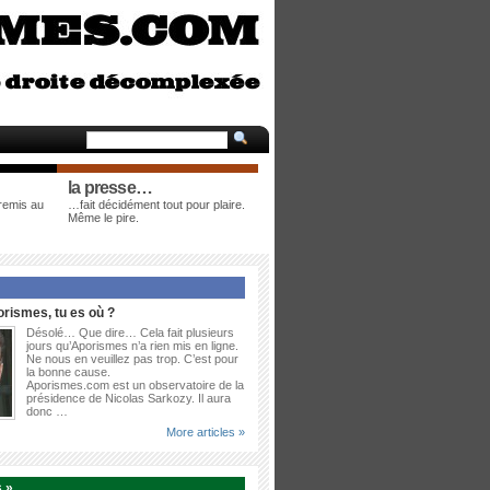
la presse…
 remis au
…fait décidément tout pour plaire.
Même le pire.
rismes, tu es où ?
Désolé… Que dire… Cela fait plusieurs
jours qu’Aporismes n’a rien mis en ligne.
Ne nous en veuillez pas trop. C’est pour
la bonne cause.
Aporismes.com est un observatoire de la
présidence de Nicolas Sarkozy. Il aura
donc …
More articles »
 »