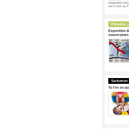
stagnation des 
est-il clos au 
Pensées…
Exposition d
souveraines
Sarkotron 
Tu t’es vu q