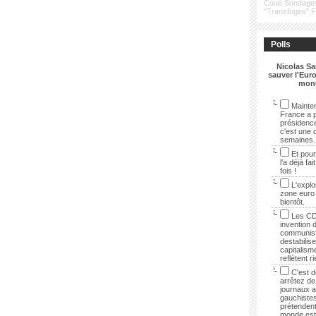
Coué
Sondage
"Transfuges"
Polls
Nicolas Sa
sauver l'Euro
mon
Mainten
France a p
présidenc
c'est une 
semaines.
Et pour
l'a déjà fai
fois !
L'explo
zone euro
bientôt.
Les CD
invention 
communist
destabilise
capitalisme
reflètent r
C'est dé
arrêtez de 
journaux 
gauchistes
prétendent
monde est 