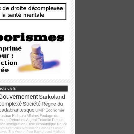
ots clefs
Gouvernement
Sarkoland
complexé
Société
Règne du
cadabrantesque
UMP
Economie
Justice
Ridicule
Affaires
Foutage de
esses
Réformes
Argent
Enfantin
Presse
tion
Immigration
Crise économique
Police
tés-Sénateurs
Résistance
Grossier
Europe
atives
Éric Woerth
Peur
Background
Méthode