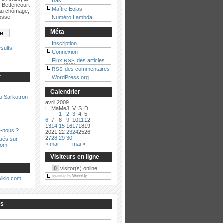
Bas
 Bettencourt
Maître Eolas
 au chômage,
bosse!
Numéro Lambda
Méta
Inscription
sults
Connexion
Flux
des articles
RSS
e
des commentaires
RSS
?
WordPress.org
Calendrier
au Sarkotron
avril 2009
L
Ma
Me
J
V
S
D
1
2
3
4
5
6
7
8
9
10
11
12
13
14
15
16
17
18
19
-nous ?
20
21
22
23
24
25
26
27
28
29
30
qués sur
« mar
mai »
com
Visiteurs en ligne
0
visitor(s) online
powered by
WassUp
cs