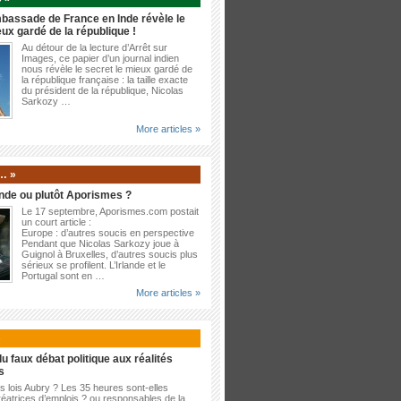
bassade de France en Inde révèle le
eux gardé de la république !
Au détour de la lecture d’Arrêt sur
Images, ce papier d’un journal indien
nous révèle le secret le mieux gardé de
la république française : la taille exacte
du président de la république, Nicolas
Sarkozy …
More articles »
… »
nde ou plutôt Aporismes ?
Le 17 septembre, Aporismes.com postait
un court article :
Europe : d’autres soucis en perspective
Pendant que Nicolas Sarkozy joue à
Guignol à Bruxelles, d’autres soucis plus
sérieux se profilent. L’Irlande et le
Portugal sont en …
More articles »
»
u faux débat politique aux réalités
s
es lois Aubry ? Les 35 heures sont-elles
éatrices d’emplois ? ou responsables de la