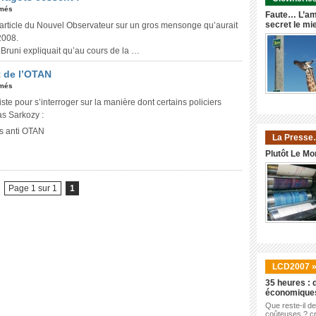
rmés
Faute… L’am
secret le mi
n article du Nouvel Observateur sur un gros mensonge qu’aurait
2008.
 Bruni expliquait qu’au cours de la …
t de l’OTAN
rmés
ste pour s’interroger sur la manière dont certains policiers
as Sarkozy :
es anti OTAN
La Presse
Plutôt Le Mo
Page 1 sur 1
1
LCD2007 
35 heures : d
économique
Que reste-il d
coûteuses ? cr