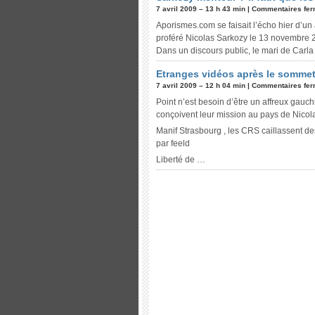
7 avril 2009 – 13 h 43 min |
Commentaires fe
Aporismes.com se faisait l’écho hier d’u
proféré Nicolas Sarkozy le 13 novembre 
Dans un discours public, le mari de Carla
Etranges vidéos après le somme
7 avril 2009 – 12 h 04 min |
Commentaires fe
Point n’est besoin d’être un affreux gauchi
conçoivent leur mission au pays de Nicol
Manif Strasbourg , les CRS caillassent d
par feeld
Liberté de …