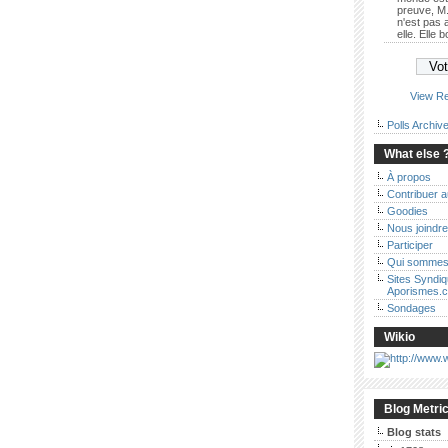
preuve, M.
n'est pas
elle. Elle 
View Re
Polls Archiv
What else 
À propos
Contribuer 
Goodies
Nous joindre
Participer
Qui sommes
Sites Syndi
Aporismes.
Sondages
Wikio
Blog Metri
Blog stats