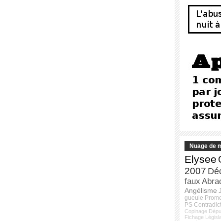
Nuage de m
Elysee
2007
Dé
faux
Abra
Angélisme
gueule
Prom
PS
Contradic
Copinage
Dépu
Fichage
Législ