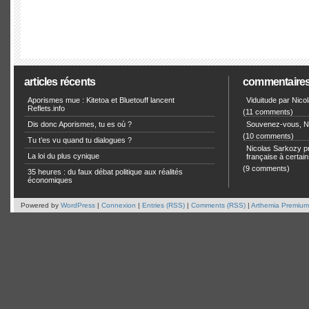
articles récents
commentaire
Aporismes mue : Kitetoa et Bluetouff lancent
Viduitude par Nico
Reflets.info
(11 comments)
Dis donc Aporismes, tu es où ?
Souvenez-vous, Ni
(10 comments)
Tu t’es vu quand tu dialogues ?
Nicolas Sarkozy pro
La loi du plus cynique
française à certain
(9 comments)
35 heures : du faux débat politique aux réalités
économiques
Powered by
WordPress
|
Connexion
|
Entries (RSS)
|
Comments (RSS)
|
Arthemia Premium