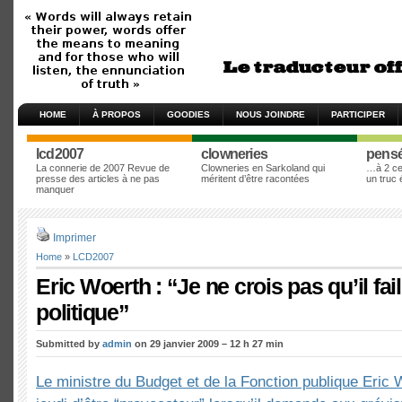
HOME
À PROPOS
GOODIES
NOUS JOINDRE
PARTICIPER
lcd2007
clowneries
pens
La connerie de 2007 Revue de
Clowneries en Sarkoland qui
…à 2 cen
presse des articles à ne pas
méritent d’être racontées
un truc
manquer
Imprimer
Home
»
LCD2007
Eric Woerth : “Je ne crois pas qu’il fa
politique”
Submitted by
admin
on 29 janvier 2009 – 12 h 27 min
Le ministre du Budget et de la Fonction publique Eric 