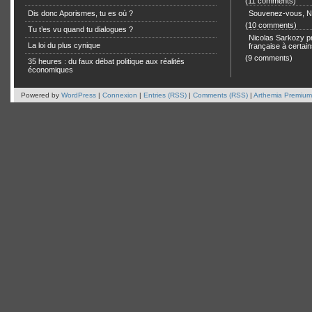
(11 comments)
Dis donc Aporismes, tu es où ?
Souvenez-vous, Ni
(10 comments)
Tu t’es vu quand tu dialogues ?
Nicolas Sarkozy pro
La loi du plus cynique
française à certain
(9 comments)
35 heures : du faux débat politique aux réalités
économiques
Powered by
WordPress
|
Connexion
|
Entries (RSS)
|
Comments (RSS)
|
Arthemia Premium