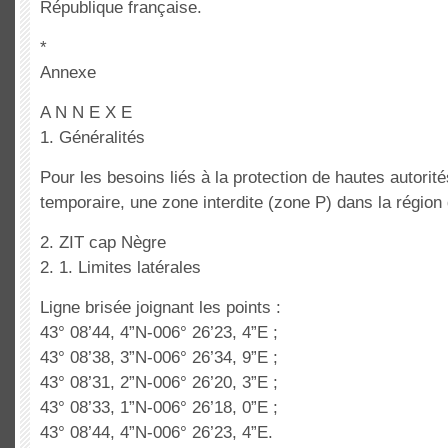
République française.
*
Annexe
A N N E X E
1. Généralités
Pour les besoins liés à la protection de hautes autorités,
temporaire, une zone interdite (zone P) dans la région
2. ZIT cap Nègre
2. 1. Limites latérales
Ligne brisée joignant les points :
43° 08’44, 4”N-006° 26’23, 4”E ;
43° 08’38, 3”N-006° 26’34, 9”E ;
43° 08’31, 2”N-006° 26’20, 3”E ;
43° 08’33, 1”N-006° 26’18, 0”E ;
43° 08’44, 4”N-006° 26’23, 4”E.