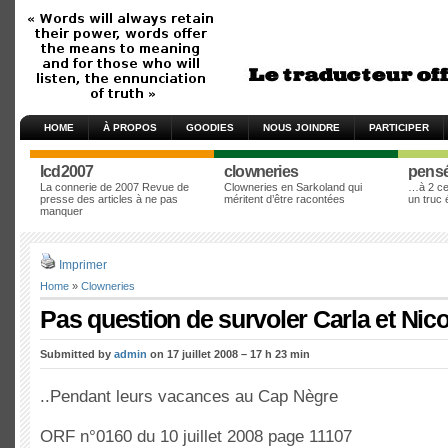
HOME
À PROPOS
GOODIES
NOUS JOINDRE
PARTICIPER
lcd2007
clowneries
pens
La connerie de 2007 Revue de
Clowneries en Sarkoland qui
…à 2 cen
presse des articles à ne pas
méritent d’être racontées
un truc
manquer
Imprimer
Home
»
Clowneries
Pas question de survoler Carla et Ni
Submitted by
admin
on 17 juillet 2008 – 17 h 23 min
..Pendant leurs vacances au Cap Nègre
ORF n°0160 du 10 juillet 2008 page 11107