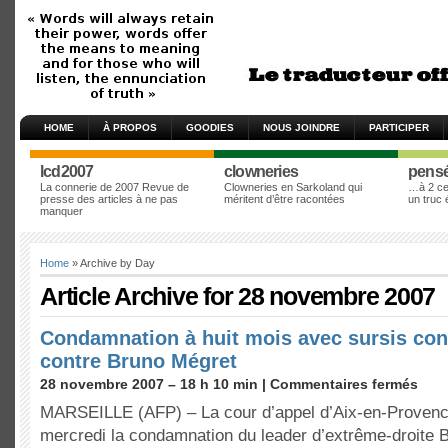
HOME
À PROPOS
GOODIES
NOUS JOINDRE
PARTICIPER
lcd2007
clowneries
pens
La connerie de 2007 Revue de
Clowneries en Sarkoland qui
…à 2 cen
presse des articles à ne pas
méritent d’être racontées
un truc
manquer
Home
» Archive by Day
Article Archive for 28 novembre 2007
Condamnation à huit mois avec sursis con
contre Bruno Mégret
28 novembre 2007 – 18 h 10 min |
Commentaires fermés
MARSEILLE (AFP) – La cour d’appel d’Aix-en-Provenc
mercredi la condamnation du leader d’extrême-droite