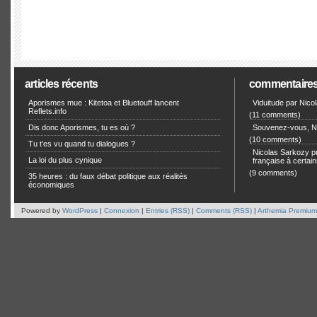
articles récents
commentaire
Aporismes mue : Kitetoa et Bluetouff lancent
Viduitude par Nico
Reflets.info
(11 comments)
Dis donc Aporismes, tu es où ?
Souvenez-vous, Ni
(10 comments)
Tu t’es vu quand tu dialogues ?
Nicolas Sarkozy pro
La loi du plus cynique
française à certain
(9 comments)
35 heures : du faux débat politique aux réalités
économiques
Powered by
WordPress
|
Connexion
|
Entries (RSS)
|
Comments (RSS)
|
Arthemia Premium