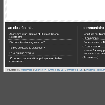
articles récents
commentaire
Aporismes mue : Kitetoa et Bluetouff lancent
Viduitude par Nico
Reflets.info
(11 comments)
Dis donc Aporismes, tu es où ?
Souvenez-vous, Ni
(10 comments)
Tu t’es vu quand tu dialogues ?
Nicolas Sarkozy pro
La loi du plus cynique
française à certain
(9 comments)
35 heures : du faux débat politique aux réalités
économiques
Powered by
WordPress
|
Connexion
|
Entries (RSS)
|
Comments (RSS)
|
Arthemia Premium