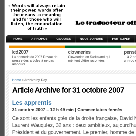
HOME
À PROPOS
GOODIES
NOUS JOINDRE
PARTICIPER
lcd2007
clowneries
pens
La connerie de 2007 Revue de
Clowneries en Sarkoland qui
…à 2 cen
presse des articles à ne pas
méritent d’être racontées
un truc
manquer
Home
» Archive by Day
Article Archive for 31 octobre 2007
Les apprentis
31 octobre 2007 – 12 h 49 min |
Commentaires fermés
Ce sont les enfants gtés de la droite française, David 
Laurent Wauquiez, 32 ans : deux ambitieux, aujourd’hu
Président et du gouvernement. Le premier, homme de 