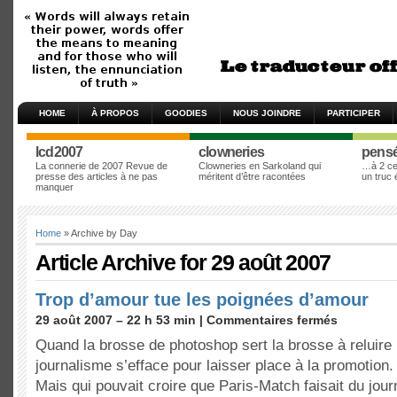
HOME
À PROPOS
GOODIES
NOUS JOINDRE
PARTICIPER
lcd2007
clowneries
pens
La connerie de 2007 Revue de
Clowneries en Sarkoland qui
…à 2 cen
presse des articles à ne pas
méritent d’être racontées
un truc
manquer
Home
» Archive by Day
Article Archive for 29 août 2007
Trop d’amour tue les poignées d’amour
29 août 2007 – 22 h 53 min |
Commentaires fermés
Quand la brosse de photoshop sert la brosse à reluire 
journalisme s’efface pour laisser place à la promotion.
Mais qui pouvait croire que Paris-Match faisait du jou