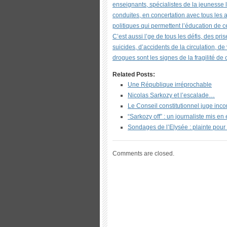
enseignants, spécialistes de la jeunesse 
conduites, en concertation avec tous les 
politiques qui permettent l’éducation de c
C’est aussi l’ge de tous les défis, des pr
suicides, d’accidents de la circulation, d
drogues sont les signes de la fragilité de 
Related Posts:
Une République irréprochable
Nicolas Sarkozy et l’escalade…
Le Conseil constitutionnel juge inc
“Sarkozy off” : un journaliste mis e
Sondages de l’Elysée : plainte pour 
Comments are closed.