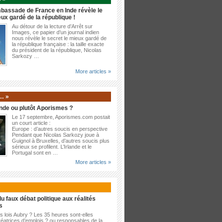
bassade de France en Inde révèle le
eux gardé de la république !
Au détour de la lecture d’Arrêt sur
Images, ce papier d’un journal indien
nous révèle le secret le mieux gardé de
la république française : la taille exacte
du président de la république, Nicolas
Sarkozy …
More articles »
… »
nde ou plutôt Aporismes ?
Le 17 septembre, Aporismes.com postait
un court article :
Europe : d’autres soucis en perspective
Pendant que Nicolas Sarkozy joue à
Guignol à Bruxelles, d’autres soucis plus
sérieux se profilent. L’Irlande et le
Portugal sont en …
More articles »
»
u faux débat politique aux réalités
s
es lois Aubry ? Les 35 heures sont-elles
éatrices d’emplois ? ou responsables de la