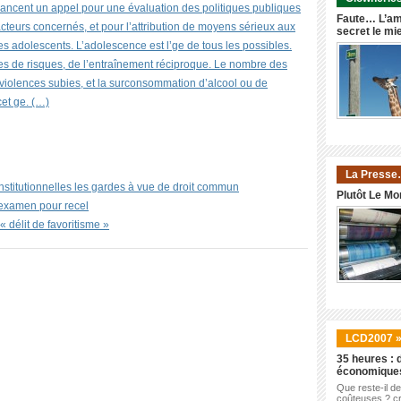
lancent un appel pour une évaluation des politiques publiques
Faute… L’am
acteurs concernés, et pour l’attribution de moyens sérieux aux
secret le mi
es adolescents. L’adolescence est l’ge de tous les possibles.
ises de risques, de l’entraînement réciproque. Le nombre des
e violences subies, et la surconsommation d’alcool ou de
cet ge. (…)
La Presse
onstitutionnelles les gardes à vue de droit commun
Plutôt Le Mo
n examen pour recel
« délit de favoritisme »
LCD2007 
35 heures : d
économique
Que reste-il d
coûteuses ? cr