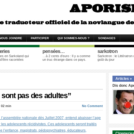
NOUS JOINDRE
PARTICIPER
QUI SOMMES-NOUS ?
SONDAGES
eries
pensées…
sarkotron
es en Sarkoland qui
…à 2 cents d’euro : Il y a comme
Sarkotron : le Littératron
 d’être racontées
un truc étrange dans ce pays.
goût du jour
Articles »
Dis donc Apo
 sont pas des adultes”
h 02 min
No Comment
à l’assemblée nationale dès Juillet 2007, entend abaisser l’age
 les adolescents récidivistes. Ces adolescents seront traités
 l’enfance, magistrats, pédopsychiatres, éducateurs,
Clowneries