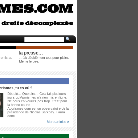
la presse…
 remis au
…fait décidément tout pour plaire.
Même le pire.
rismes, tu es où ?
Désolé… Que dire… Cela fait plusieurs
jours qu’Aporismes n’a rien mis en ligne.
Ne nous en veuillez pas trop. C’est pour
la bonne cause.
Aporismes.com est un observatoire de la
présidence de Nicolas Sarkozy. Il aura
donc …
More articles »
 »