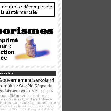
ots clefs
Gouvernement
Sarkoland
complexé
Société
Règne du
cadabrantesque
UMP
Economie
Justice
Ridicule
Affaires
Foutage de
esses
Réformes
Argent
Enfantin
Presse
tion
Immigration
Crise économique
Police
tés-Sénateurs
Résistance
Grossier
Europe
atives
Éric Woerth
Peur
Background
Méthode