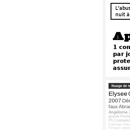
Nuage de m
Elysee
2007
Dé
faux
Abra
Angélisme
gueule
Prom
PS
Contradic
Copinage
Dépu
Fichage
Législ