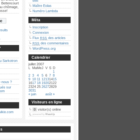
Bas
 Bettencourt
Maître Eolas
 au chômage,
bosse!
Numéro Lambda
Méta
Inscription
sults
Connexion
Flux
des articles
RSS
e
des commentaires
RSS
?
WordPress.org
Calendrier
au Sarkotron
juillet 2007
L
Ma
Me
J
V
S
D
1
2
3
4
5
6
7
8
9
10
11
12
13
14
15
-nous ?
16
17
18
19
20
21
22
23
24
25
26
27
28
29
qués sur
30
31
com
« juin
août »
Visiteurs en ligne
0
visitor(s) online
powered by
WassUp
cs