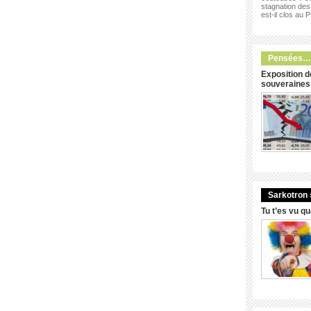
stagnation des 
est-il clos au 
Pensées…
Exposition d
souveraines
Sarkotron 
Tu t’es vu q