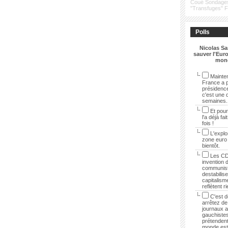
Coué
Sondage
"Transfuges"
Polls
Nicolas Sa
sauver l'Euro
mon
Mainten
France a p
présidenc
c'est une 
semaines.
Et pour
l'a déjà fai
fois !
L'explo
zone euro
bientôt.
Les CD
invention 
communist
destabilise
capitalisme
reflètent r
C'est dé
arrêtez de 
journaux 
gauchistes
prétendent
monde est 