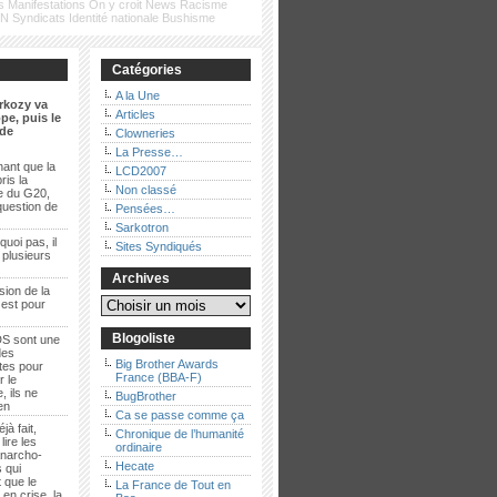
s
Manifestations
On y croit
News
Racisme
FN
Syndicats
Identité nationale
Bushisme
Catégories
A la Une
rkozy va
Articles
pe, puis le
de
Clowneries
La Presse…
ant que la
LCD2007
ris la
Non classé
e du G20,
question de
Pensées…
Sarkotron
quoi pas, il
Sites Syndiqués
t plusieurs
Archives
sion de la
 est pour
Blogoliste
S sont une
des
Big Brother Awards
es pour
France (BBA-F)
r le
, ils ne
BugBrother
ien
Ca se passe comme ça
jà fait,
Chronique de l’humanité
lire les
ordinaire
anarcho-
Hecate
 qui
 que le
La France de Tout en
en crise, la