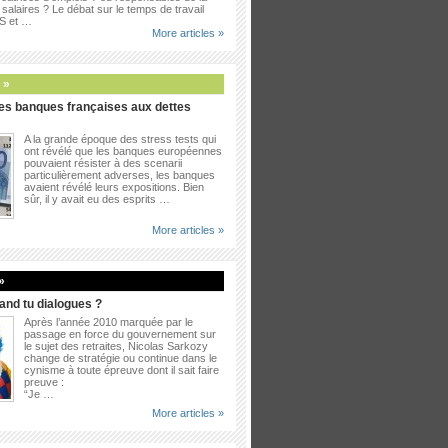
salaires ? Le débat sur le temps de travail
PS et …
More articles »
 »
es banques françaises aux dettes
A la grande époque des stress tests qui
ont révélé que les banques européennes
pouvaient résister à des scenarii
particulièrement adverses, les banques
avaient révélé leurs expositions. Bien
sûr, il y avait eu des esprits …
More articles »
»
uand tu dialogues ?
Après l’année 2010 marquée par le
passage en force du gouvernement sur
le sujet des retraites, Nicolas Sarkozy
change de stratégie ou continue dans le
cynisme à toute épreuve dont il sait faire
preuve :
“Je …
More articles »