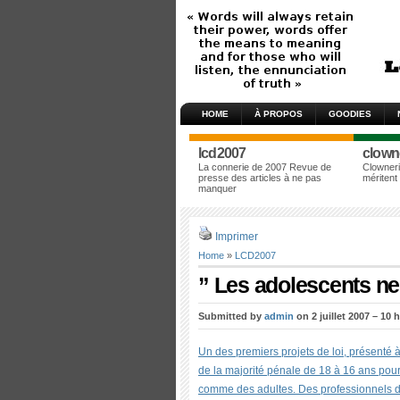
HOME
À PROPOS
GOODIES
lcd2007
clown
La connerie de 2007 Revue de
Clowneri
presse des articles à ne pas
méritent
manquer
Imprimer
Home
»
LCD2007
” Les adolescents ne
Submitted by
admin
on 2 juillet 2007 – 10 
Un des premiers projets de loi, présenté 
de la majorité pénale de 18 à 16 ans pour
comme des adultes. Des professionnels de