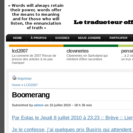
HOME
À PROPOS
GOODIES
NOUS JOINDRE
PARTICIPER
lcd2007
clowneries
pens
La connerie de 2007 Revue de
Clowneries en Sarkoland qui
…à 2 cen
presse des articles à ne pas
méritent d’être racontées
un truc
manquer
Imprimer
Home
»
LCD2007
Boomerang
Submitted by
admin
on 10 juillet 2010 – 18 h 36 min
Par Eolas le Jeudi 8 juillet 2010 à 23:23 :: Brève :: Li
Je le confesse, j’ai quelques prix Busiris qui attenden