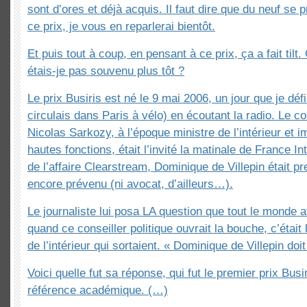
sont d’ores et déjà acquis. Il faut dire que du neuf se p
ce prix, je vous en reparlerai bientôt.
Et puis tout à coup, en pensant à ce prix, ça a fait ti
étais-je pas souvenu plus tôt ?
Le prix Busiris est né le 9 mai 2006, un jour que je défi
circulais dans Paris à vélo) en écoutant la radio. Le con
Nicolas Sarkozy, à l’époque ministre de l’intérieur et i
hautes fonctions, était l’invité la matinale de France Int
de l’affaire Clearstream, Dominique de Villepin était pr
encore prévenu (ni avocat, d’ailleurs…).
Le journaliste lui posa LA question que tout le monde a
quand ce conseiller politique ouvrait la bouche, c’était
de l’intérieur qui sortaient. « Dominique de Villepin doi
Voici quelle fut sa réponse, qui fut le premier prix Busir
référence académique. (…)