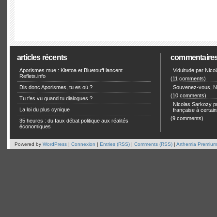
articles récents
commentaire
Aporismes mue : Kitetoa et Bluetouff lancent
Viduitude par Nico
Reflets.info
(11 comments)
Dis donc Aporismes, tu es où ?
Souvenez-vous, Ni
(10 comments)
Tu t’es vu quand tu dialogues ?
Nicolas Sarkozy pro
La loi du plus cynique
française à certain
(9 comments)
35 heures : du faux débat politique aux réalités
économiques
Powered by
WordPress
|
Connexion
|
Entries (RSS)
|
Comments (RSS)
|
Arthemia Premium