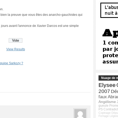
on.
st bien la preuve que vous êtes des anarcho-gauchistes qui
 jours avant l'annonce de Xavier Darcos est une simple
View Results
’équipe Sarkozy ?
Nuage de m
Elysee
2007
Dé
faux
Abra
Angélisme
gueule
Prom
PS
Contradic
Copinage
Dépu
Fichage
Législ