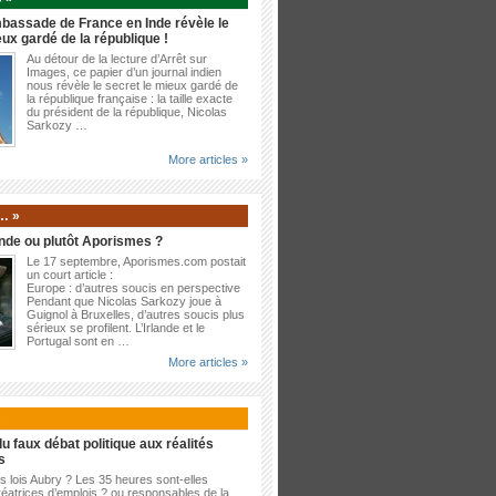
bassade de France en Inde révèle le
eux gardé de la république !
Au détour de la lecture d’Arrêt sur
Images, ce papier d’un journal indien
nous révèle le secret le mieux gardé de
la république française : la taille exacte
du président de la république, Nicolas
Sarkozy …
More articles »
… »
nde ou plutôt Aporismes ?
Le 17 septembre, Aporismes.com postait
un court article :
Europe : d’autres soucis en perspective
Pendant que Nicolas Sarkozy joue à
Guignol à Bruxelles, d’autres soucis plus
sérieux se profilent. L’Irlande et le
Portugal sont en …
More articles »
»
u faux débat politique aux réalités
s
es lois Aubry ? Les 35 heures sont-elles
éatrices d’emplois ? ou responsables de la