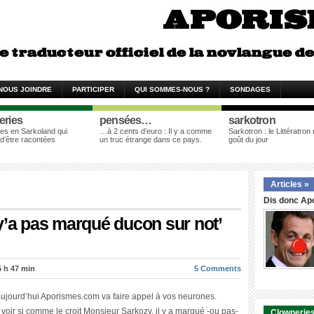
NOUS JOINDRE
PARTICIPER
QUI SOMMES-NOUS ?
SONDAGES
eries
pensées…
sarkotron
es en Sarkoland qui
…à 2 cents d’euro : Il y a comme
Sarkotron : le Littératron
 d’être racontées
un truc étrange dans ce pays.
goût du jour
Articles »
Dis donc Apo
y’a pas marqué ducon sur not’
!
5 h 47 min
5 Comments
 aujourd’hui Aporismes.com va faire appel à vos neurones.
 voir si comme le croit Monsieur Sarkozy, il y a marqué -ou pas-
Clowneries