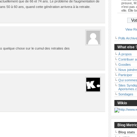
 actuellement que de 66 et 74 ans. Le problème de l’augmentation de
preuve, M.
ns 50 à 60 ans, quand cette génération arrivera à la retraite.
n'est pas
elle. Elle 
View Re
Polls Archiv
What else 
s quelque chose sur le cumul des retraites des
À propos
Contribuer 
Goodies
Nous joindre
Participer
Qui sommes
Sites Syndi
Aporismes.
Sondages
Wikio
Blog Metri
Blog stats