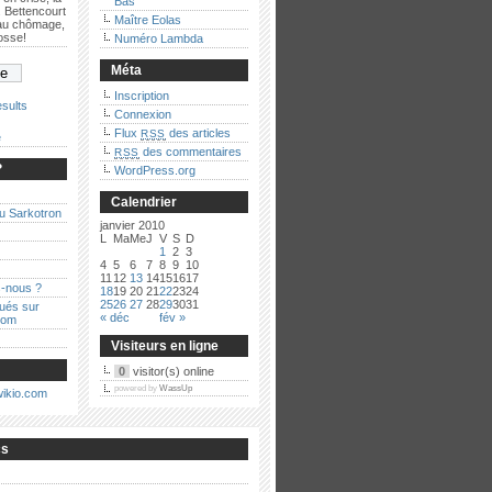
Bas
 Bettencourt
Maître Eolas
 au chômage,
bosse!
Numéro Lambda
Méta
Inscription
sults
Connexion
Flux
des articles
RSS
e
des commentaires
RSS
?
WordPress.org
Calendrier
au Sarkotron
janvier 2010
L
Ma
Me
J
V
S
D
1
2
3
4
5
6
7
8
9
10
11
12
13
14
15
16
17
-nous ?
18
19
20
21
22
23
24
25
26
27
28
29
30
31
qués sur
« déc
fév »
com
Visiteurs en ligne
0
visitor(s) online
powered by
WassUp
cs