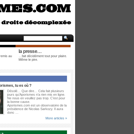
la presse…
 remis au
…fait décidément tout pour plaire.
Même le pire.
rismes, tu es où ?
Désolé… Que dire… Cela fait plusieurs
jours qu’Aporismes n’a rien mis en ligne.
Ne nous en veuillez pas trop. C’est pour
la bonne cause.
Aporismes.com est un observatoire de la
présidence de Nicolas Sarkozy. Il aura
donc …
More articles »
 »