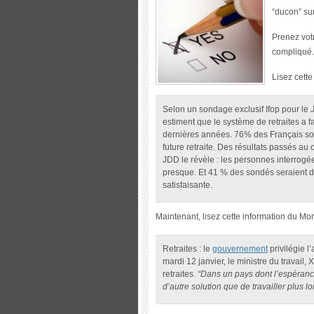
“ducon” su
Prenez votr
compliqué.
Lisez cette
Selon un sondage exclusif Ifop pour le
J
estiment que le système de retraites a fa
dernières années. 76% des Français son
future retraite. Des résultats passés au 
JDD le révèle : les personnes interrogé
presque. Et 41 % des sondés seraient d
satisfaisante.
Maintenant, lisez cette information du Mo
Retraites : le
gouvernement
privilégie l
mardi 12 janvier, le ministre du travail,
retraites.
“Dans un pays dont l’espéranc
d’autre solution que de travailler plus 