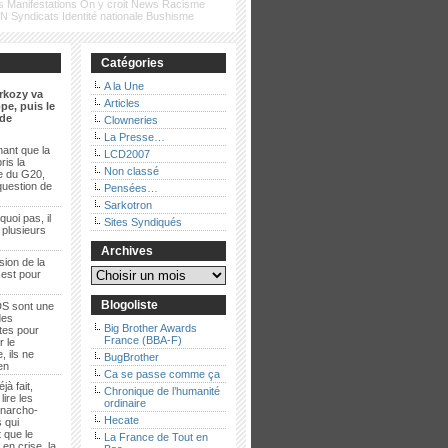
s
Manifestations
On y croit
News
Racisme
FN
Syndicats
Identité nationale
Bushisme
Catégories
A la Une
rkozy va
Articles
pe, puis le
de
Clowneries
La Presse…
ant que la
LCD2007
ris la
Non classé
e du G20,
question de
Pensées…
Sarkotron
quoi pas, il
Sites Syndiqués
t plusieurs
Archives
sion de la
 est pour
Blogoliste
S sont une
des
Big Brother Awards
es pour
France (BBA-F)
r le
, ils ne
BugBrother
ien
Ca se passe comme ça
jà fait,
Chronique de l’humanité
lire les
ordinaire
anarcho-
Hecate
 qui
 que le
La France de Tout en
en crise, la