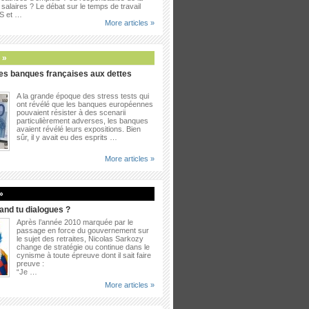
salaires ? Le débat sur le temps de travail
PS et …
More articles »
 »
es banques françaises aux dettes
A la grande époque des stress tests qui
ont révélé que les banques européennes
pouvaient résister à des scenarii
particulièrement adverses, les banques
avaient révélé leurs expositions. Bien
sûr, il y avait eu des esprits …
More articles »
»
uand tu dialogues ?
Après l’année 2010 marquée par le
passage en force du gouvernement sur
le sujet des retraites, Nicolas Sarkozy
change de stratégie ou continue dans le
cynisme à toute épreuve dont il sait faire
preuve :
“Je …
More articles »