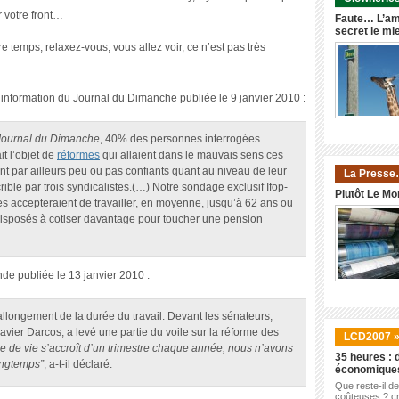
r votre front…
Faute… L’am
secret le mi
e temps, relaxez-vous, vous allez voir, ce n’est pas très
 information du Journal du Dimanche publiée le 9 janvier 2010 :
ournal du Dimanche
, 40% des personnes interrogées
it l’objet de
réformes
qui allaient dans le mauvais sens ces
t par ailleurs peu ou pas confiants quant au niveau de leur
La Presse
crible par trois syndicalistes.(…) Notre sondage exclusif Ifop-
Plutôt Le Mo
es accepteraient de travailler, en moyenne, jusqu’à 62 ans ou
isposés à cotiser davantage pour toucher une pension
nde publiée le 13 janvier 2010 :
’allongement de la durée du travail. Devant les sénateurs,
 Xavier Darcos, a levé une partie du voile sur la réforme des
LCD2007 
e de vie s’accroît d’un trimestre chaque année, nous n’avons
35 heures : d
longtemps”
, a-t-il déclaré.
économique
Que reste-il d
coûteuses ? cr