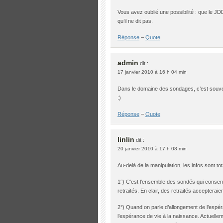
Vous avez oublié une possibilité : que le JDD
qu’il ne dit pas.
Réponse
–
Quote
admin
dit :
17 janvier 2010 à 16 h 04 min
Dans le domaine des sondages, c’est souven
:)
Réponse
–
Quote
linlin
dit :
20 janvier 2010 à 17 h 08 min
Au-delà de la manipulation, les infos sont to
1°) C’est l’ensemble des sondés qui consent
retraités. En clair, des retraités accepteraien
2°) Quand on parle d’allongement de l’espéra
l’espérance de vie à la naissance. Actuell