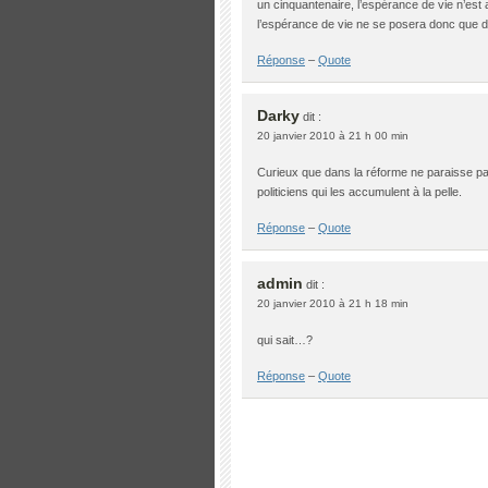
un cinquantenaire, l’espérance de vie n’est
l’espérance de vie ne se posera donc que da
Réponse
–
Quote
Darky
dit :
20 janvier 2010 à 21 h 00 min
Curieux que dans la réforme ne paraisse pa
politiciens qui les accumulent à la pelle.
Réponse
–
Quote
admin
dit :
20 janvier 2010 à 21 h 18 min
qui sait…?
Réponse
–
Quote