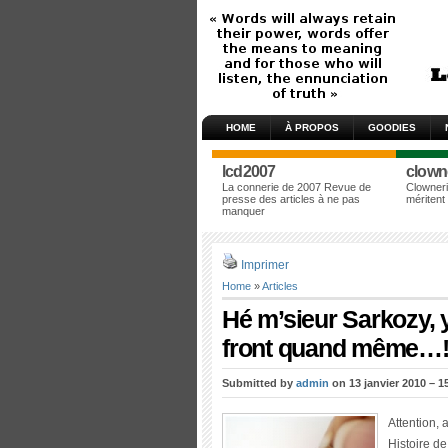
HOME
À PROPOS
GOODIES
lcd2007
clown
La connerie de 2007 Revue de
Clowneri
presse des articles à ne pas
méritent
manquer
Imprimer
Home
»
Articles
Hé m’sieur Sarkozy, 
front quand même…
Submitted by
admin
on 13 janvier 2010 – 1
Attention,
Histoire de