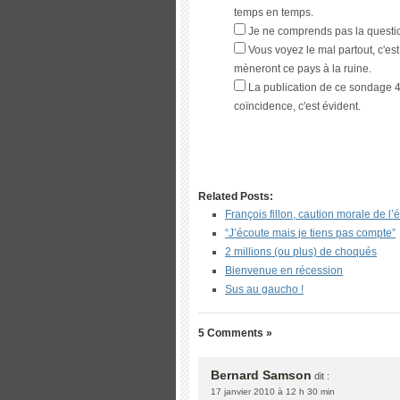
temps en temps.
Je ne comprends pas la questi
Vous voyez le mal partout, c'e
mèneront ce pays à la ruine.
La publication de ce sondage 4
coïncidence, c'est évident.
Related Posts:
François fillon, caution morale de l
“J’écoute mais je tiens pas compte”
2 millions (ou plus) de choqués
Bienvenue en récession
Sus au gaucho !
5 Comments »
Bernard Samson
dit :
17 janvier 2010 à 12 h 30 min