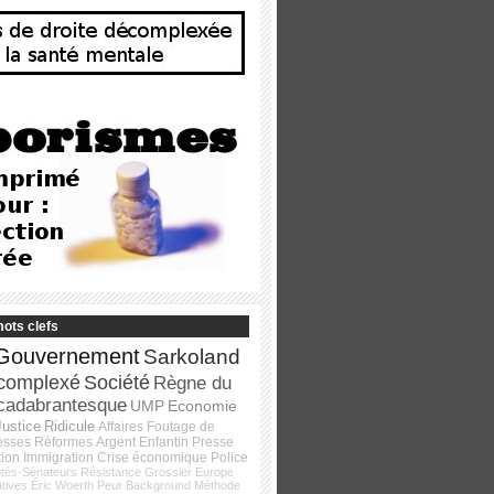
ots clefs
Gouvernement
Sarkoland
complexé
Société
Règne du
cadabrantesque
UMP
Economie
Justice
Ridicule
Affaires
Foutage de
esses
Réformes
Argent
Enfantin
Presse
tion
Immigration
Crise économique
Police
tés-Sénateurs
Résistance
Grossier
Europe
atives
Éric Woerth
Peur
Background
Méthode