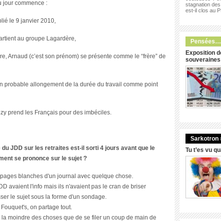
du jour commence :
stagnation des 
est-il clos au 
ié le 9 janvier 2010,
rtient au groupe Lagardère,
Pensées…
Exposition d
e, Arnaud (c’est son prénom) se présente comme le “frère” de
souveraines
 probable allongement de la durée du travail comme point
zy prend les Français pour des imbéciles.
Sarkotron 
u JDD sur les retraites est-il sorti 4 jours avant que le
Tu t’es vu q
ent se prononce sur le sujet ?
es pages blanches d'un journal avec quelque chose.
D avaient l'info mais ils n'avaient pas le cran de briser
sser le sujet sous la forme d'un sondage.
ouquet's, on partage tout.
en la moindre des choses que de se filer un coup de main de