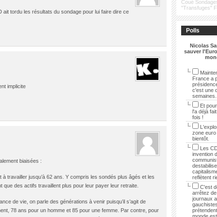
Coué
Sondage
"Transfuges"
 ait tordu les résultats du sondage pour lui faire dire ce
Polls
Nicolas Sa
sauver l'Euro
mon
Mainten
France a p
présidenc
t implicite
c'est une 
semaines.
Et pour
l'a déjà fai
fois !
L'explo
zone euro
bientôt.
Les CD
invention 
communist
talement biaisées :
destabilise
capitalisme
 à travailler jusqu’à 62 ans. Y compris les sondés plus âgés et les
reflètent r
t que des actifs travaillent plus pour leur payer leur retraite.
C'est dé
arrêtez de 
journaux 
nce de vie, on parle des générations à venir puisqu’il s’agit de
gauchistes
ement, 78 ans pour un homme et 85 pour une femme. Par contre, pour
prétendent
monde est 