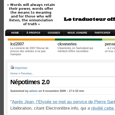
HOME
À PROPOS
GOODIES
NOUS JOINDRE
PARTICIPER
lcd2007
clowneries
pens
La connerie de 2007 Revue de
Clowneries en Sarkoland qui
…à 2 cen
presse des articles à ne pas
méritent d’être racontées
un truc
manquer
Imprimer
Home
»
Pensées...
Népotimes 2.0
Submitted by
admin
on 9 novembre 2009 – 17 h 03 min
“
Après Jean, l’Elysée se met au service de Pierre Sa
Libébration, citant Electronlibre.info, qui a
révélé cette 