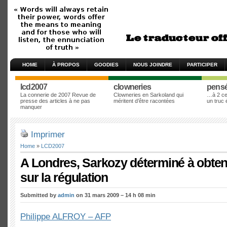
HOME
À PROPOS
GOODIES
NOUS JOINDRE
PARTICIPER
lcd2007
clowneries
pens
La connerie de 2007 Revue de
Clowneries en Sarkoland qui
…à 2 cen
presse des articles à ne pas
méritent d’être racontées
un truc
manquer
Imprimer
Home
»
LCD2007
A Londres, Sarkozy déterminé à obten
sur la régulation
Submitted by
admin
on 31 mars 2009 – 14 h 08 min
Philippe ALFROY – AFP