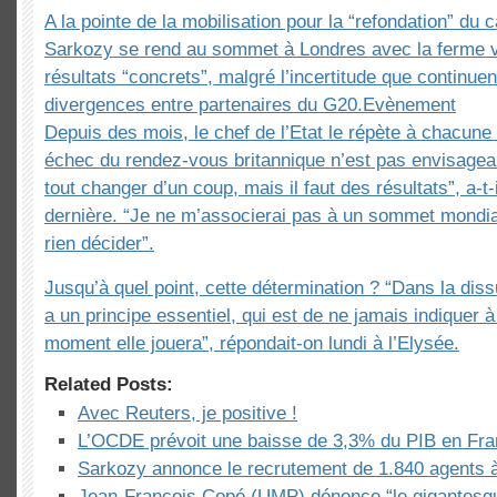
A la pointe de la mobilisation pour la “refondation” du 
Sarkozy se rend au sommet à Londres avec la ferme v
résultats “concrets”, malgré l’incertitude que continuen
divergences entre partenaires du G20.Evènement
Depuis des mois, le chef de l’Etat le répète à chacune
échec du rendez-vous britannique n’est pas envisagea
tout changer d’un coup, mais il faut des résultats”, a-t
dernière. “Je ne m’associerai pas à un sommet mondial
rien décider”.
Jusqu’à quel point, cette détermination ? “Dans la dissu
a un principe essentiel, qui est de ne jamais indiquer à
moment elle jouera”, répondait-on lundi à l’Elysée.
Related Posts:
Avec Reuters, je positive !
L’OCDE prévoit une baisse de 3,3% du PIB en Fra
Sarkozy annonce le recrutement de 1.840 agents 
Jean-François Copé (UMP) dénonce “le gigantesq