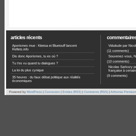
articles récents
commentaire
Aporismes mue : Kitetoa et Bluetouff lancent
Viduitude par Nico
Reflets.info
(11 comments)
Dis donc Aporismes, tu es où ?
Souvenez-vous, Ni
(10 comments)
Tu t’es vu quand tu dialogues ?
Nicolas Sarkozy pro
La loi du plus cynique
française à certain
(9 comments)
35 heures : du faux débat politique aux réalités
économiques
Powered by
WordPress
|
Connexion
|
Entries (RSS)
|
Comments (RSS)
|
Arthemia Premium