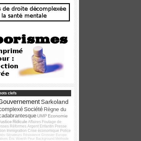
ots clefs
Gouvernement
Sarkoland
complexé
Société
Règne du
cadabrantesque
UMP
Economie
Justice
Ridicule
Affaires
Foutage de
esses
Réformes
Argent
Enfantin
Presse
tion
Immigration
Crise économique
Police
tés-Sénateurs
Résistance
Grossier
Europe
atives
Éric Woerth
Peur
Background
Méthode