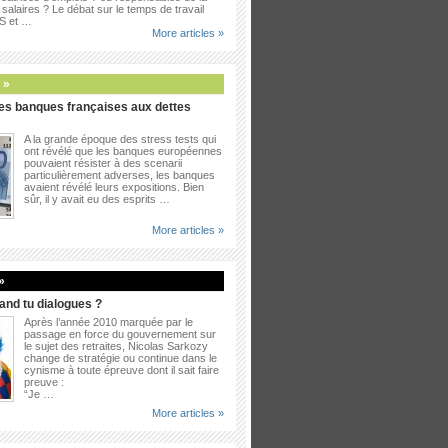
salaires ? Le débat sur le temps de travail
PS et …
More articles »
 »
es banques françaises aux dettes
A la grande époque des stress tests qui
ont révélé que les banques européennes
pouvaient résister à des scenarii
particulièrement adverses, les banques
avaient révélé leurs expositions. Bien
sûr, il y avait eu des esprits …
More articles »
»
uand tu dialogues ?
Après l’année 2010 marquée par le
passage en force du gouvernement sur
le sujet des retraites, Nicolas Sarkozy
change de stratégie ou continue dans le
cynisme à toute épreuve dont il sait faire
preuve :
“Je …
More articles »