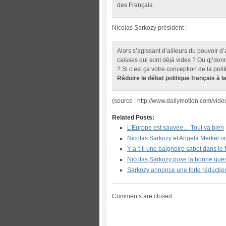
des Français.
Nicolas Sarkozy président :
Alors s’agissant d’ailleurs du pouvoir d
caisses qui sont déjà vides ? Ou qj’donn
? Si c’est ça votre conception de la pol
Réduire le débat politique français à l
(source : http://www.dailymotion.com/vide
Related Posts:
L’Europe est sauvée… Tout va bien
Nicolas Sarkozy et Angela Merkel 
Y a-t-il une baignoire sabot dans le 
Nicolas Sarkozy pose la bonne ques
Sarkozy annonce une forte réduction 
Comments are closed.