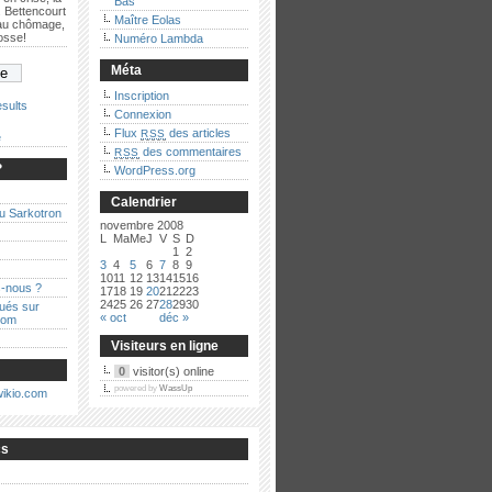
Bas
 Bettencourt
Maître Eolas
 au chômage,
bosse!
Numéro Lambda
Méta
Inscription
sults
Connexion
Flux
des articles
RSS
e
des commentaires
RSS
?
WordPress.org
Calendrier
au Sarkotron
novembre 2008
L
Ma
Me
J
V
S
D
1
2
3
4
5
6
7
8
9
10
11
12
13
14
15
16
-nous ?
17
18
19
20
21
22
23
24
25
26
27
28
29
30
qués sur
« oct
déc »
com
Visiteurs en ligne
0
visitor(s) online
powered by
WassUp
cs