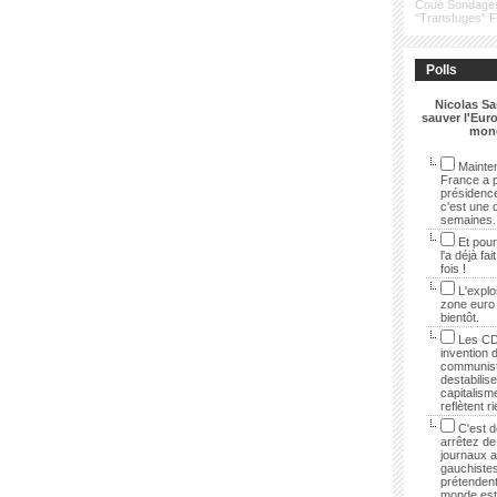
Coué
Sondage
"Transfuges"
Polls
Nicolas Sa
sauver l'Euro
mon
Mainten
France a p
présidenc
c'est une 
semaines.
Et pour
l'a déjà fai
fois !
L'explo
zone euro
bientôt.
Les CD
invention 
communist
destabilise
capitalisme
reflètent r
C'est dé
arrêtez de 
journaux 
gauchistes
prétendent
monde est 