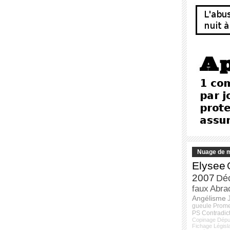
Nuage de m
Elysee
2007
Dé
faux
Abra
Angélisme
gueule
Prom
PS
Contradic
Copinage
Dépu
Fichage
Législ