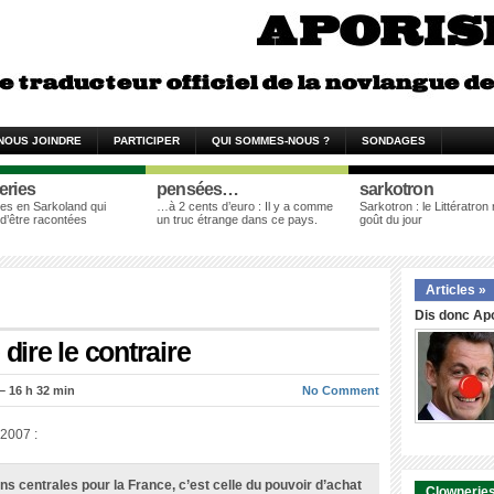
NOUS JOINDRE
PARTICIPER
QUI SOMMES-NOUS ?
SONDAGES
eries
pensées…
sarkotron
es en Sarkoland qui
…à 2 cents d’euro : Il y a comme
Sarkotron : le Littératron
 d’être racontées
un truc étrange dans ce pays.
goût du jour
Articles »
Dis donc Apo
dire le contraire
 16 h 32 min
No Comment
2007 :
ns centrales pour la France, c’est celle du pouvoir d’achat
Clowneries