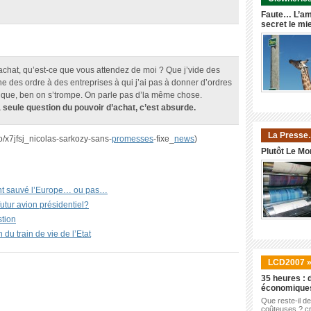
Faute… L’am
secret le mi
’achat, qu’est-ce que vous attendez de moi ? Que j’vide des
e des ordre à des entreprises à qui j’ai pas à donner d’ordres
itique, ben on s’trompe. On parle pas d’la même chose.
a seule question du pouvoir d’achat, c’est absurde.
La Presse
o/x7jfsj_nicolas-sarkozy-sans-
promesses
-fixe_
news
)
Plutôt Le Mo
ont sauvé l’Europe… ou pas…
futur avion présidentiel?
tion
du train de vie de l’Etat
LCD2007 
35 heures : d
économique
Que reste-il d
coûteuses ? cr