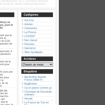
s
Manifestations
On y croit
News
Racisme
FN
Syndicats
Identité nationale
Bushisme
Catégories
A la Une
rkozy va
Articles
pe, puis le
de
Clowneries
La Presse…
ant que la
LCD2007
ris la
Non classé
e du G20,
question de
Pensées…
Sarkotron
quoi pas, il
Sites Syndiqués
t plusieurs
Archives
sion de la
 est pour
Blogoliste
S sont une
des
Big Brother Awards
es pour
France (BBA-F)
r le
, ils ne
BugBrother
ien
Ca se passe comme ça
jà fait,
Chronique de l’humanité
lire les
ordinaire
anarcho-
Hecate
 qui
 que le
La France de Tout en
en crise, la