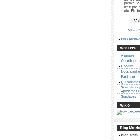
preuve, M.
n'est pas
elle. Elle 
View Re
Polls Archiv
What else 
À propos
Contribuer 
Goodies
Nous joindre
Participer
Qui sommes
Sites Syndi
Aporismes.
Sondages
Wikio
Blog Metri
Blog stats