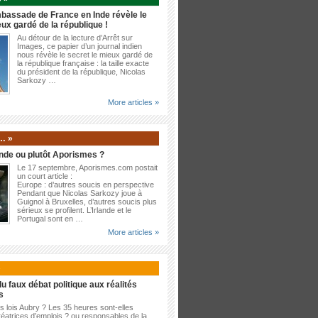
bassade de France en Inde révèle le
eux gardé de la république !
Au détour de la lecture d’Arrêt sur
Images, ce papier d’un journal indien
nous révèle le secret le mieux gardé de
la république française : la taille exacte
du président de la république, Nicolas
Sarkozy …
More articles »
… »
nde ou plutôt Aporismes ?
Le 17 septembre, Aporismes.com postait
un court article :
Europe : d’autres soucis en perspective
Pendant que Nicolas Sarkozy joue à
Guignol à Bruxelles, d’autres soucis plus
sérieux se profilent. L’Irlande et le
Portugal sont en …
More articles »
»
u faux débat politique aux réalités
s
es lois Aubry ? Les 35 heures sont-elles
éatrices d’emplois ? ou responsables de la