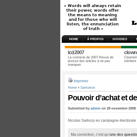
HOME
À PROPOS
GOODIES
lcd2007
clown
La connerie de 2007 Revue de
Clowneri
presse des articles à ne pas
méritent
manquer
Imprimer
Home
»
Sarkotron
Pouvoir d’achat et de 
Submitted by
admin
on 28 novembre 2008 –
Nicolas Sarkozy en campagne électorale 
Ma conviction, c’est qu’
une des questio