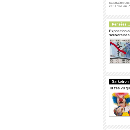
stagnation des 
est-il clos au 
Pensées…
Exposition d
souveraines
Sarkotron 
Tu t’es vu q