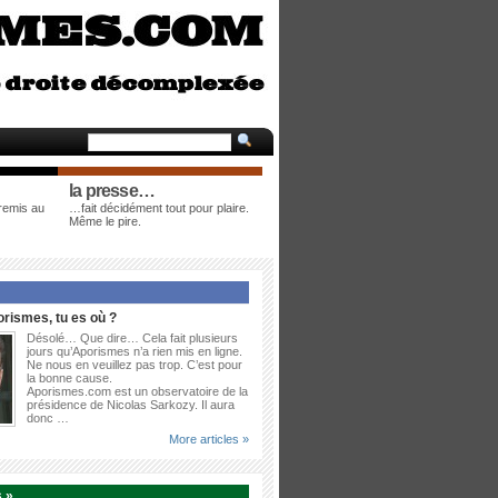
la presse…
 remis au
…fait décidément tout pour plaire.
Même le pire.
rismes, tu es où ?
Désolé… Que dire… Cela fait plusieurs
jours qu’Aporismes n’a rien mis en ligne.
Ne nous en veuillez pas trop. C’est pour
la bonne cause.
Aporismes.com est un observatoire de la
présidence de Nicolas Sarkozy. Il aura
donc …
More articles »
 »