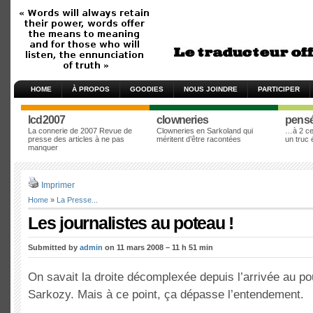
HOME
À PROPOS
GOODIES
NOUS JOINDRE
PARTICIPER
lcd2007
clowneries
pens
La connerie de 2007 Revue de
Clowneries en Sarkoland qui
…à 2 cen
presse des articles à ne pas
méritent d’être racontées
un truc
manquer
Imprimer
Home
»
La Presse...
Les journalistes au poteau !
Submitted by
admin
on 11 mars 2008 – 11 h 51 min
On savait la droite décomplexée depuis l’arrivée au po
Sarkozy. Mais à ce point, ça dépasse l’entendement.