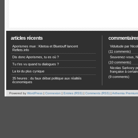
articles récents
commentaire
Aporismes mue : Kitetoa et Bluetouff lancent
Viduitude par Nico
Reflets.info
(11 comments)
Dis donc Aporismes, tu es où ?
Souvenez-vous, Ni
(10 comments)
Tu t’es vu quand tu dialogues ?
Nicolas Sarkozy pro
La loi du plus cynique
française à certain
(9 comments)
35 heures : du faux débat politique aux réalités
économiques
Powered by
WordPress
|
Connexion
|
Entries (RSS)
|
Comments (RSS)
|
Arthemia Premium