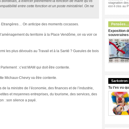
s Bordelais, à exercer pleinement la fonction de maire qu’ils
stagnation des 
ompatibilité entre cette fonction et un poste ministériel. On ne
est-il clos au 
es Etrangères… On anticipe des moments cocasses.
Pensées…
Exposition d
 l’aménagement du territoire à la Place Vendôme, on va voir ce
souveraines
rmi les plus dévoués au Travail et à la Santé ? Gueules de bois
e Parlement : c’est MAM qui doit être contente.
tte Michaux-Chevry va être contente.
Sarkotron 
Tu t’es vu q
 de la ministre de l’économie, des finances et de l’industrie,
etites et moyennes entreprises, du tourisme, des services, des
on : son silence a payé.