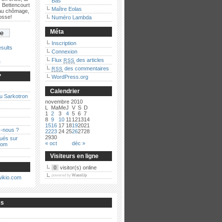
Bas
 Bettencourt
Maître Eolas
 au chômage,
bosse!
Numéro Lambda
Méta
Inscription
sults
Connexion
Flux
des articles
RSS
e
des commentaires
RSS
?
WordPress.org
Calendrier
au Sarkotron
novembre 2010
L
Ma
Me
J
V
S
D
1
2
3
4
5
6
7
8
9
10
11
12
13
14
15
16
17
18
19
20
21
-nous ?
22
23
24
25
26
27
28
29
30
qués sur
« oct
déc »
com
Visiteurs en ligne
0
visitor(s) online
powered by
WassUp
cs