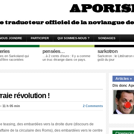
NOUS JOINDRE
PARTICIPER
QUI SOMMES-NOUS ?
SONDAGES
eries
pensées…
sarkotron
es en Sarkoland qui
…à 2 cents d’euro : Il y a comme
Sarkotron : le Littératron
 d’être racontées
un truc étrange dans ce pays.
goût du jour
Articles »
Dis donc Apo
aie révolution !
 11 h 05 min
2 Comments
e teasing, des embardées vers la droite dure (discours de
ffaire de la circulaire des Roms), des embardées vers le centre
Clowneries