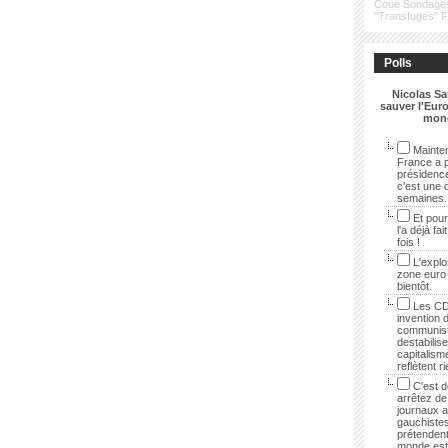
Coué
Sondage
"Transfuges"
Polls
Nicolas Sa
sauver l'Euro
mon
Mainten
France a p
présidenc
c'est une 
semaines.
Et pour
l'a déjà fai
fois !
L'explo
zone euro
bientôt.
Les CD
invention 
communist
destabilise
capitalisme
reflètent r
C'est dé
arrêtez de 
journaux 
gauchistes
prétendent
monde est 