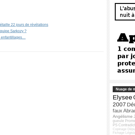
étaille 22 jours de révélations
’équipe Sarkozy ?
s enfantillages…
Nuage de m
Elysee
2007
Dé
faux
Abra
Angélisme
gueule
Prom
PS
Contradic
Copinage
Dépu
Fichage
Législ