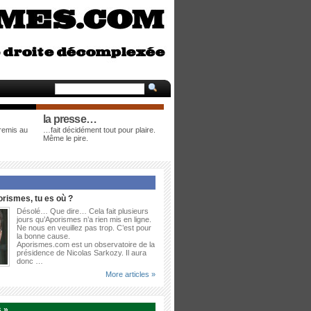
la presse…
 remis au
…fait décidément tout pour plaire.
Même le pire.
rismes, tu es où ?
Désolé… Que dire… Cela fait plusieurs
jours qu’Aporismes n’a rien mis en ligne.
Ne nous en veuillez pas trop. C’est pour
la bonne cause.
Aporismes.com est un observatoire de la
présidence de Nicolas Sarkozy. Il aura
donc …
More articles »
 »