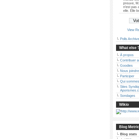
preuve, M.
n'est pas
elle. Elle 
View Re
Polls Archiv
What else 
À propos
Contribuer 
Goodies
Nous joindre
Participer
Qui sommes
Sites Syndi
Aporismes.
Sondages
Wikio
Blog Metri
Blog stats