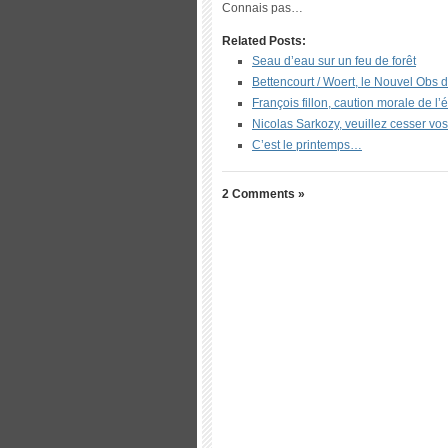
Connais pas…
Related Posts:
Seau d’eau sur un feu de forêt
Bettencourt / Woert, le Nouvel Obs d
François fillon, caution morale de l
Nicolas Sarkozy, veuillez cesser vo
C’est le printemps…
2 Comments »