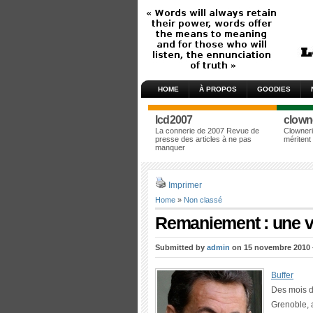
HOME
À PROPOS
GOODIES
lcd2007
clown
La connerie de 2007 Revue de
Clowneri
presse des articles à ne pas
méritent
manquer
Imprimer
Home
»
Non classé
Remaniement : une vr
Submitted by
admin
on 15 novembre 2010 –
Buffer
Des mois d
Grenoble, a