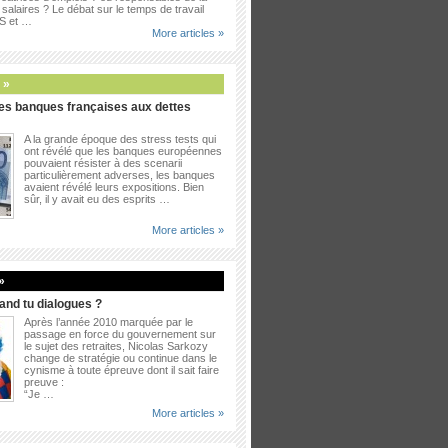
salaires ? Le débat sur le temps de travail
PS et …
More articles »
 »
es banques françaises aux dettes
A la grande époque des stress tests qui
ont révélé que les banques européennes
pouvaient résister à des scenarii
particulièrement adverses, les banques
avaient révélé leurs expositions. Bien
sûr, il y avait eu des esprits …
More articles »
»
uand tu dialogues ?
Après l’année 2010 marquée par le
passage en force du gouvernement sur
le sujet des retraites, Nicolas Sarkozy
change de stratégie ou continue dans le
cynisme à toute épreuve dont il sait faire
preuve :
“Je …
More articles »