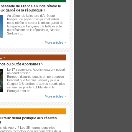
bassade de France en Inde révèle le
eux gardé de la république !
Au détour de la lecture d’Arrêt sur
Images, ce papier d’un journal indien
nous révèle le secret le mieux gardé de
la république française : la taille exacte
du président de la république, Nicolas
Sarkozy …
More articles »
… »
nde ou plutôt Aporismes ?
Le 17 septembre, Aporismes.com postait
un court article :
Europe : d’autres soucis en perspective
Pendant que Nicolas Sarkozy joue à
Guignol à Bruxelles, d’autres soucis plus
sérieux se profilent. L’Irlande et le
Portugal sont en …
More articles »
»
u faux débat politique aux réalités
s
es lois Aubry ? Les 35 heures sont-elles
éatrices d’emplois ? ou responsables de la