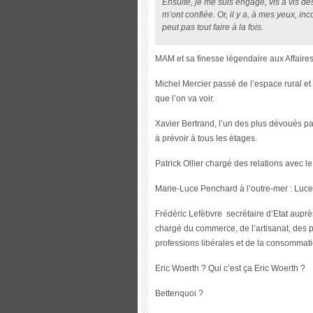
Ensuite, je me suis engagé, vis à vis de
m’ont confiée. Or, il y a, à mes yeux, inc
peut pas tout faire à la fois.
MAM et sa finesse légendaire aux Affair
Michel Mercier passé de l’espace rural et
que l’on va voir.
Xavier Bertrand, l’un des plus dévoués pa
à prévoir à tous les étages.
Patrick Ollier chargé des relations avec l
Marie-Luce Penchard à l’outre-mer : Luce
Frédéric Lefèbvre secrétaire d’Etat auprès
chargé du commerce, de l’artisanat, des p
professions libérales et de la consommati
Eric Woerth ? Qui c’est ça Eric Woerth ?
Bettenquoi ?