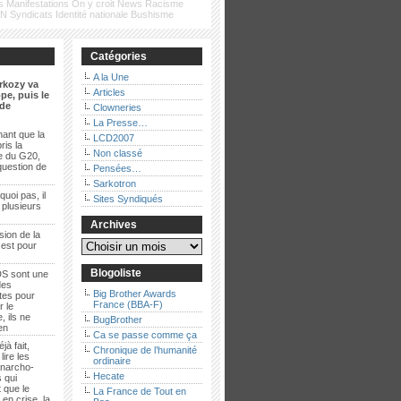
s
Manifestations
On y croit
News
Racisme
FN
Syndicats
Identité nationale
Bushisme
Catégories
A la Une
rkozy va
Articles
pe, puis le
de
Clowneries
La Presse…
ant que la
LCD2007
ris la
Non classé
e du G20,
question de
Pensées…
Sarkotron
quoi pas, il
Sites Syndiqués
t plusieurs
Archives
sion de la
 est pour
Blogoliste
S sont une
des
Big Brother Awards
es pour
France (BBA-F)
r le
, ils ne
BugBrother
ien
Ca se passe comme ça
jà fait,
Chronique de l’humanité
lire les
ordinaire
anarcho-
Hecate
 qui
 que le
La France de Tout en
en crise, la