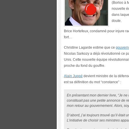
(Borloo à 
nouvelle éq
dans laque
doute.
Brice Hortefeux, condamné pour injure raci
fort…
Christine Lagarde estime que ce
gouver
Nicolas Sarkozy a déjà révolutionné ce pa
Unis. Cette nouvelle équipe révolutionn
proche du fond du gouffre.
Alain Juppé
devient ministre de la défens
est sa définition du mot “constance” :
En présentant mon dernier livre, “Je ne m
constituait pas une petite annonce de rec
mon retour au gouvernement. Alors, soyo
D’abord, j’ai toujours trouvé qu’il était
L’initiative de choisir ses ministres app