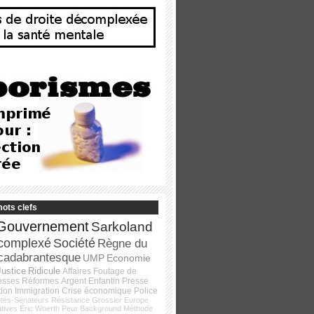
ots clefs
Gouvernement
Sarkoland
complexé
Société
Règne du
cadabrantesque
UMP
Economie
Justice
Ridicule
Affaires
Foutage de
esses
Réformes
Argent
Enfantin
Presse
tion
Immigration
Crise économique
Police
tés-Sénateurs
Résistance
Grossier
Europe
atives
Éric Woerth
Peur
Background
Méthode