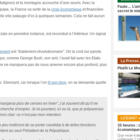
Matignon) et la montagne accouche d’une souris. Avec la
Faute… L’am
uipe, la France va sortir de la
crise économique
et financière
secret le mi
lle elle patauge d’ici à quelques semaines. Cela ne fait aucun
ale en première instance, est reconduit à l’Intérieur. Un signal
nement
est
“totalement révolutionnaire”
. On la croit sur parole.
ys, comme George Bush, son ami, l’avait fait avec les Etats-
La Presse
aire ne manquera pas de nous amener encore plus profond, plus
Plutôt Le Mo
e. Etonnant, car lorsque l’on
lit son blog
, on se demande quelle
angerai plus de cerises en hiver”, j’ai souvent dit qu’il ne
herche d’emploi. Je lis pourtant, ici ou là, que je préparerais
ns clair: ce n’est pas mon intention.
LCD2007 
 un peu indécent de se porter candidat à de telles fonctions.
35 heures : d
économique
artient au seul Président de la République.
Que reste-il d
coûteuses ? cr