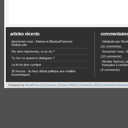
articles récents
commentaire
Aporismes mue : Kitetoa et Bluetouff lancent
Viduitude par Nico
Reflets.info
(11 comments)
Dis donc Aporismes, tu es où ?
Souvenez-vous, Ni
(10 comments)
Tu t’es vu quand tu dialogues ?
Nicolas Sarkozy pro
La loi du plus cynique
française à certain
(9 comments)
35 heures : du faux débat politique aux réalités
économiques
Powered by
WordPress
|
Connexion
|
Entries (RSS)
|
Comments (RSS)
|
Arthemia Premium