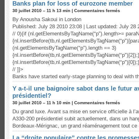
Banks plan for loss of eurozone member
30 juillet 2010 – 11 h 13 min |
Commentaires fermés
By Anousha Sakoui in London
Published: July 28 2010 23:08 | Last updated: July 28
// 0){if (nl.getElementsByTagName(“p”).length>= para
{nl.insertBefore(tb,nl.getElementsByTagName(“p”)[para
(nl.getElementsByTagName(“p”).length == 3)
{nl.insertBefore(tb,nl.getElementsByTagName(“p”)[2]);
{nl.insertBefore(tb,nl.getElementsByTagName(“p”)[0]);}
// ]]>
Banks have started early-stage planning to deal with 
Y a-t-il une baignoire sabot dans le futur a
présidentiel?
30 juillet 2010 – 11 h 10 min |
Commentaires fermés
Du grand luxe. Avant sa mise en service officielle à l’a
A330-200 présidentiel subit actuellement, dans un hang
Bordeaux-Mérignac, un grand réaménagement tout ce q
La “droite populaire” contre les promesse