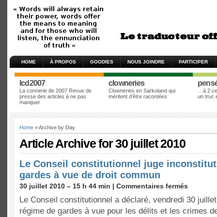
HOME
À PROPOS
GOODIES
NOUS JOINDRE
PARTICIPER
lcd2007
clowneries
pens
La connerie de 2007 Revue de
Clowneries en Sarkoland qui
…à 2 cen
presse des articles à ne pas
méritent d’être racontées
un truc
manquer
Home
» Archive by Day
Article Archive for 30 juillet 2010
Le Conseil constitutionnel juge inconstitut
gardes à vue de droit commun
30 juillet 2010 – 15 h 44 min |
Commentaires fermés
Le Conseil constitutionnel a déclaré, vendredi 30 juillet
régime de gardes à vue pour les délits et les crimes d