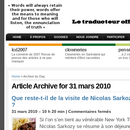
HOME
À PROPOS
GOODIES
NOUS JOINDRE
PARTICIPER
lcd2007
clowneries
pens
La connerie de 2007 Revue de
Clowneries en Sarkoland qui
…à 2 cen
presse des articles à ne pas
méritent d’être racontées
un truc
manquer
Home
» Archive by Day
Article Archive for 31 mars 2010
Que reste-t-il de la visite de Nicolas Sark
?
31 mars 2010 – 10 h 20 min |
Commentaires fermés
Si l’on s’en tient au vénérable New York T
Nicolas Sarkozy se résume à son déjeune