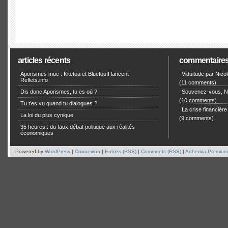
articles récents
commentaire
Aporismes mue : Kitetoa et Bluetouff lancent
Viduitude par Nico
Reflets.info
(11 comments)
Dis donc Aporismes, tu es où ?
Souvenez-vous, Ni
(10 comments)
Tu t’es vu quand tu dialogues ?
La crise financièr
La loi du plus cynique
(9 comments)
35 heures : du faux débat politique aux réalités
économiques
Powered by
WordPress
|
Connexion
|
Entries (RSS)
|
Comments (RSS)
|
Arthemia Premium